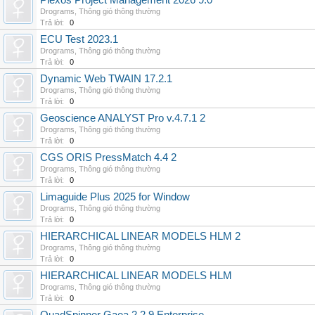
Plexos Project Management 2026 9.0
Drograms
,
Thông gió thông thường
Trả lời:
0
ECU Test 2023.1
Drograms
,
Thông gió thông thường
Trả lời:
0
Dynamic Web TWAIN 17.2.1
Drograms
,
Thông gió thông thường
Trả lời:
0
Geoscience ANALYST Pro v.4.7.1 2
Drograms
,
Thông gió thông thường
Trả lời:
0
CGS ORIS PressMatch 4.4 2
Drograms
,
Thông gió thông thường
Trả lời:
0
Limaguide Plus 2025 for Window
Drograms
,
Thông gió thông thường
Trả lời:
0
HIERARCHICAL LINEAR MODELS HLM 2
Drograms
,
Thông gió thông thường
Trả lời:
0
HIERARCHICAL LINEAR MODELS HLM
Drograms
,
Thông gió thông thường
Trả lời:
0