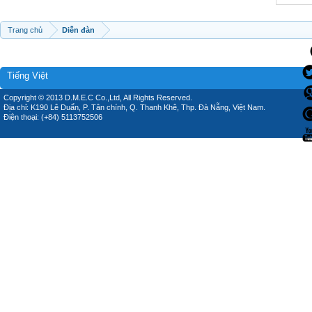
Trang chủ
Diễn đàn
Tiếng Việt
Copyright © 2013 D.M.E.C Co.,Ltd, All Rights Reserved.
Địa chỉ: K190 Lê Duẩn, P. Tân chính, Q. Thanh Khê, Thp. Đà Nẵng, Việt Nam.
Điện thoại: (+84) 5113752506