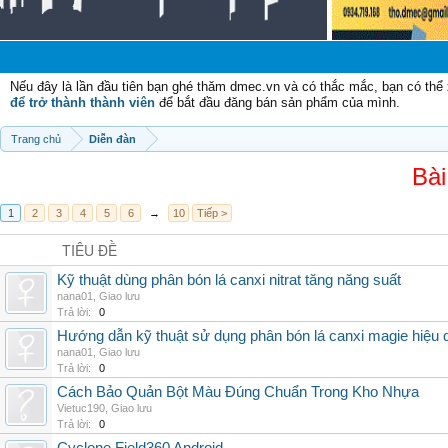
Nếu đây là lần đầu tiên bạn ghé thăm dmec.vn và có thắc mắc, bạn có th
để trở thành thành viên
để bắt đầu đăng bán sản phẩm của mình.
Trang chủ
Diễn đàn
Bài
1
2
3
4
5
6
→
10
Tiếp >
TIÊU ĐỀ
Kỹ thuật dùng phân bón lá canxi nitrat tăng năng suất
nana01
,
Giao lưu
Trả lời:
0
Hướng dẫn kỹ thuật sử dụng phân bón lá canxi magie hiệu 
nana01
,
Giao lưu
Trả lời:
0
Cách Bảo Quản Bột Màu Đúng Chuẩn Trong Kho Nhựa
Vietuc190
,
Giao lưu
Trả lời:
0