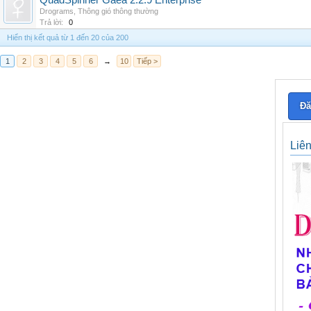
QuadSpinner Gaea 2.2.9 Enterprise
Drograms
,
Thông gió thông thường
Trả lời:
0
Hiển thị kết quả từ 1 đến 20 của 200
1
2
3
4
5
6
→
10
Tiếp >
Đă
Liê