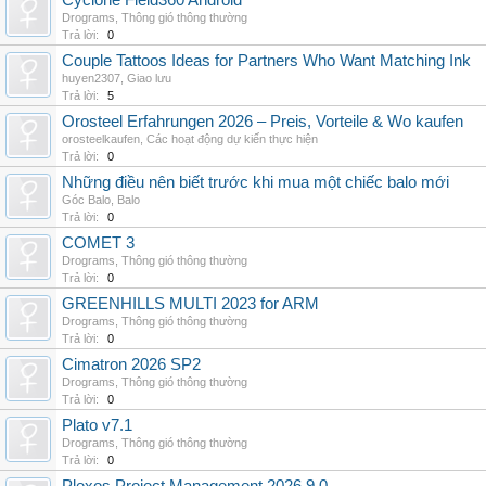
Cyclone Field360 Android
Drograms
,
Thông gió thông thường
Trả lời:
0
Couple Tattoos Ideas for Partners Who Want Matching Ink
huyen2307
,
Giao lưu
Trả lời:
5
Orosteel Erfahrungen 2026 – Preis, Vorteile & Wo kaufen
orosteelkaufen
,
Các hoạt động dự kiến thực hiện
Trả lời:
0
Những điều nên biết trước khi mua một chiếc balo mới
Góc Balo
,
Balo
Trả lời:
0
COMET 3
Drograms
,
Thông gió thông thường
Trả lời:
0
GREENHILLS MULTI 2023 for ARM
Drograms
,
Thông gió thông thường
Trả lời:
0
Cimatron 2026 SP2
Drograms
,
Thông gió thông thường
Trả lời:
0
Plato v7.1
Drograms
,
Thông gió thông thường
Trả lời:
0