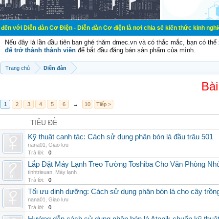
đàn Cơ Điện - Diễn đàn Cơ điện là nơi chia sẽ kiến thức kinh nghiệm trong lãnh
Nếu đây là lần đầu tiên bạn ghé thăm dmec.vn và có thắc mắc, bạn có th
để trở thành thành viên
để bắt đầu đăng bán sản phẩm của mình.
Trang chủ
Diễn đàn
Bài
1
2
3
4
5
6
→
10
Tiếp >
TIÊU ĐỀ
Kỹ thuật canh tác: Cách sử dụng phân bón lá đầu trâu 501
nana01
,
Giao lưu
Trả lời:
0
Lắp Đặt Máy Lạnh Treo Tường Toshiba Cho Văn Phòng Nh
tinhtrieuan
,
Máy lạnh
Trả lời:
0
Tối ưu dinh dưỡng: Cách sử dụng phân bón lá cho cây trồn
nana01
,
Giao lưu
Trả lời:
0