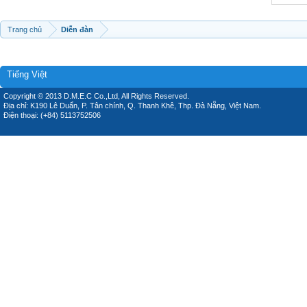
Trang chủ
Diễn đàn
Tiếng Việt
Copyright © 2013 D.M.E.C Co.,Ltd, All Rights Reserved.
Địa chỉ: K190 Lê Duẩn, P. Tân chính, Q. Thanh Khê, Thp. Đà Nẵng, Việt Nam.
Điện thoại: (+84) 5113752506