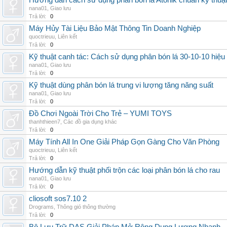
Hướng dẫn cách sử dụng phân bón lá Atonik chuẩn kỹ thuậ
nana01
,
Giao lưu
Trả lời:
0
Máy Hủy Tài Liệu Bảo Mật Thông Tin Doanh Nghiệp
quoctrieuu
,
Liên kết
Trả lời:
0
Kỹ thuật canh tác: Cách sử dụng phân bón lá 30-10-10 hiệu
nana01
,
Giao lưu
Trả lời:
0
Kỹ thuật dùng phân bón lá trung vi lượng tăng năng suất
nana01
,
Giao lưu
Trả lời:
0
Đồ Chơi Ngoài Trời Cho Trẻ – YUMI TOYS
thanhthieen7
,
Các đồ gia dụng khác
Trả lời:
0
Máy Tính All In One Giải Pháp Gọn Gàng Cho Văn Phòng
quoctrieuu
,
Liên kết
Trả lời:
0
Hướng dẫn kỹ thuật phối trộn các loại phân bón lá cho rau
nana01
,
Giao lưu
Trả lời:
0
cliosoft sos7.10 2
Drograms
,
Thông gió thông thường
Trả lời:
0