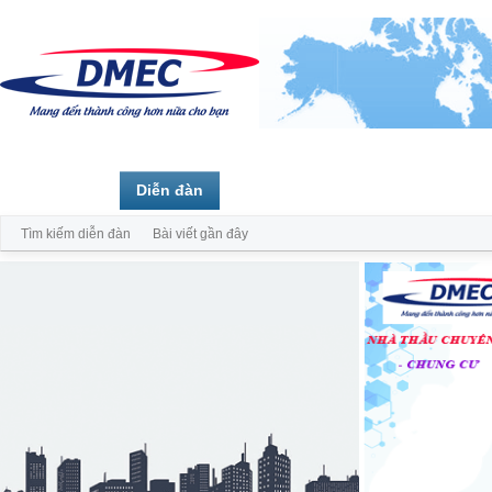
Trang chủ
Diễn đàn
Thành viên
Tìm kiếm diễn đàn
Bài viết gần đây