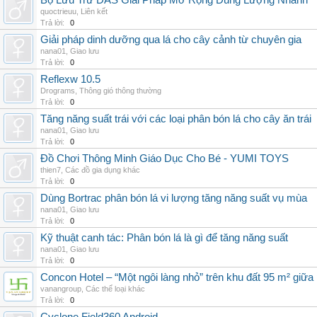
Bộ Lưu Trữ DAS Giải Pháp Mở Rộng Dung Lượng Nhanh
quoctrieuu
,
Liên kết
Trả lời:
0
Giải pháp dinh dưỡng qua lá cho cây cảnh từ chuyên gia
nana01
,
Giao lưu
Trả lời:
0
Reflexw 10.5
Drograms
,
Thông gió thông thường
Trả lời:
0
Tăng năng suất trái với các loại phân bón lá cho cây ăn trái
nana01
,
Giao lưu
Trả lời:
0
Đồ Chơi Thông Minh Giáo Dục Cho Bé - YUMI TOYS
thien7
,
Các đồ gia dụng khác
Trả lời:
0
Dùng Bortrac phân bón lá vi lượng tăng năng suất vụ mùa
nana01
,
Giao lưu
Trả lời:
0
Kỹ thuật canh tác: Phân bón lá là gì để tăng năng suất
nana01
,
Giao lưu
Trả lời:
0
Concon Hotel – “Một ngôi làng nhỏ” trên khu đất 95 m² giữa
vanangroup
,
Các thể loại khác
Trả lời:
0