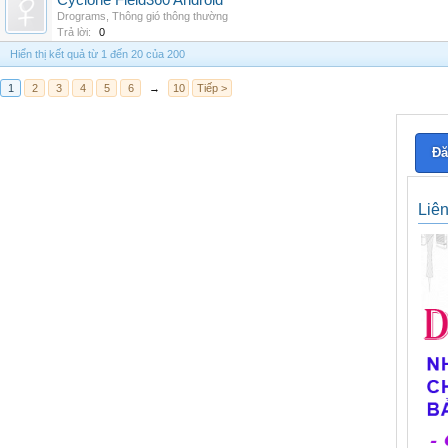
Cyclone Field360 Android
Drograms
,
Thông gió thông thường
Trả lời:
0
Hiển thị kết quả từ 1 đến 20 của 200
1
2
3
4
5
6
→
10
Tiếp >
Đă
Liê