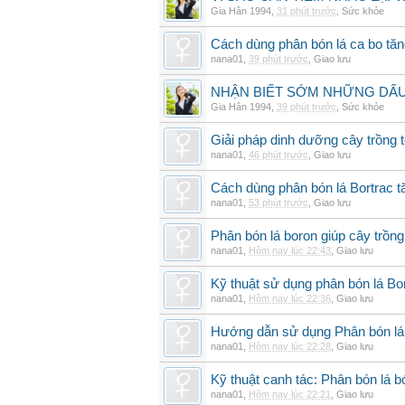
Gia Hân 1994
,
31 phút trước
,
Sức khỏe
Cách dùng phân bón lá ca bo tă
nana01
,
39 phút trước
,
Giao lưu
NHẬN BIẾT SỚM NHỮNG DẤU 
Gia Hân 1994
,
39 phút trước
,
Sức khỏe
Giải pháp dinh dưỡng cây trồng 
nana01
,
46 phút trước
,
Giao lưu
Cách dùng phân bón lá Bortrac t
nana01
,
53 phút trước
,
Giao lưu
Phân bón lá boron giúp cây trồng
nana01
,
Hôm nay lúc 22:43
,
Giao lưu
Kỹ thuật sử dụng phân bón lá Bo
nana01
,
Hôm nay lúc 22:36
,
Giao lưu
Hướng dẫn sử dụng Phân bón lá 
nana01
,
Hôm nay lúc 22:28
,
Giao lưu
Kỹ thuật canh tác: Phân bón lá
nana01
,
Hôm nay lúc 22:21
,
Giao lưu