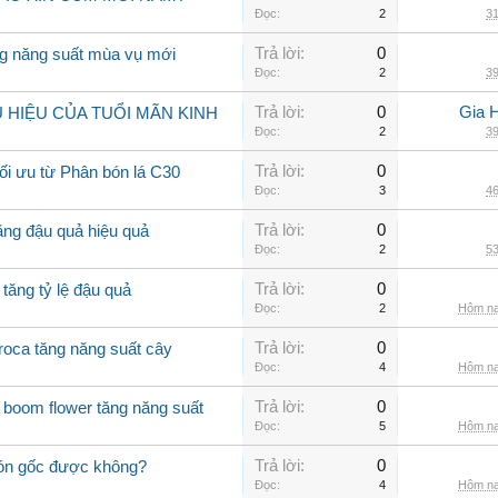
Đọc:
2
31
Trả lời:
0
ng năng suất mùa vụ mới
Đọc:
2
39
Trả lời:
0
Gia 
HIỆU CỦA TUỔI MÃN KINH
Đọc:
2
39
Trả lời:
0
tối ưu từ Phân bón lá C30
Đọc:
3
46
Trả lời:
0
ăng đậu quả hiệu quả
Đọc:
2
53
Trả lời:
0
 tăng tỷ lệ đậu quả
Đọc:
2
Hôm na
Trả lời:
0
roca tăng năng suất cây
Đọc:
4
Hôm na
Trả lời:
0
boom flower tăng năng suất
Đọc:
5
Hôm na
Trả lời:
0
 bón gốc được không?
Đọc:
4
Hôm na