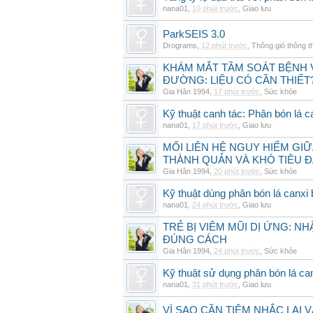
nana01
,
10 phút trước
,
Giao lưu
ParkSEIS 3.0
Drograms
,
12 phút trước
,
Thông gió thông 
KHÁM MẮT TẦM SOÁT BỆNH 
ĐƯỜNG: LIỆU CÓ CẦN THIẾT
Gia Hân 1994
,
17 phút trước
,
Sức khỏe
Kỹ thuật canh tác: Phân bón lá c
nana01
,
17 phút trước
,
Giao lưu
MỐI LIÊN HỆ NGUY HIỂM GI
THÀNH QUẢN VÀ KHÓ TIÊU 
Gia Hân 1994
,
20 phút trước
,
Sức khỏe
Kỹ thuật dùng phân bón lá canxi
nana01
,
24 phút trước
,
Giao lưu
TRẺ BỊ VIÊM MŨI DỊ ỨNG: N
ĐÚNG CÁCH
Gia Hân 1994
,
24 phút trước
,
Sức khỏe
Kỹ thuật sử dụng phân bón lá ca
nana01
,
31 phút trước
,
Giao lưu
VÌ SAO CẦN TIÊM NHẮC LẠI 