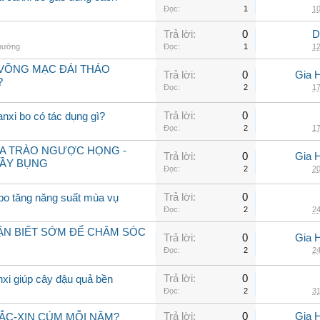
Đọc:
1
10
Trả lời:
0
D
thường
Đọc:
1
12
VÕNG MẠC ĐÁI THÁO
Trả lời:
0
Gia 
?
Đọc:
2
17
Trả lời:
0
anxi bo có tác dụng gì?
Đọc:
2
17
ỮA TRÀO NGƯỢC HỌNG -
Trả lời:
0
Gia 
ĐẦY BỤNG
Đọc:
2
20
Trả lời:
0
 bo tăng năng suất mùa vụ
Đọc:
2
24
HẬN BIẾT SỚM ĐỂ CHĂM SÓC
Trả lời:
0
Gia 
Đọc:
2
24
Trả lời:
0
nxi giúp cây đậu quả bền
Đọc:
2
31
Trả lời:
0
Gia 
VẮC-XIN CÚM MỖI NĂM?