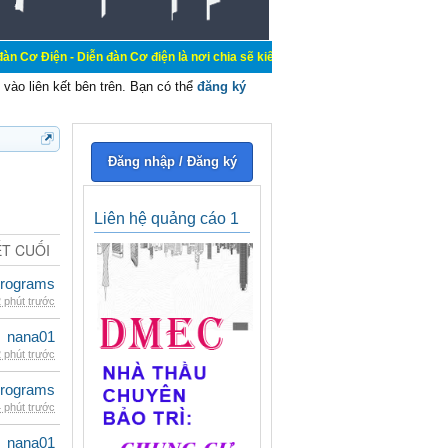
iễn đàn Cơ điện là nơi chia sẽ kiến thức kinh nghiệm trong lãnh vực cơ điện, m
vào liên kết bên trên. Bạn có thể
đăng ký
Đăng nhập / Đăng ký
Liên hệ quảng cáo 1
ẾT CUỐI
rograms
 phút trước
nana01
 phút trước
rograms
 phút trước
nana01