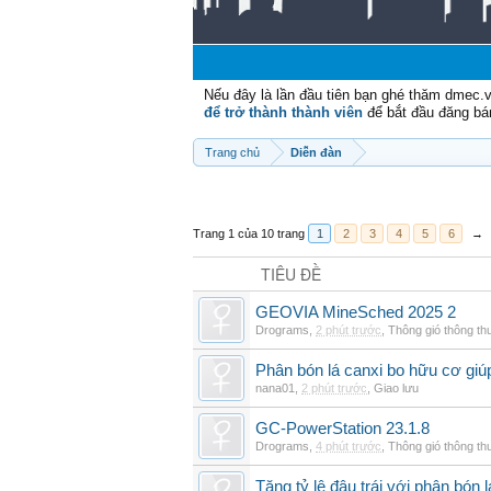
Nếu đây là lần đầu tiên bạn ghé thăm dmec.
để trở thành thành viên
để bắt đầu đăng bá
Trang chủ
Diễn đàn
Trang 1 của 10 trang
1
2
3
4
5
6
→
TIÊU ĐỀ
GEOVIA MineSched 2025 2
Drograms
,
2 phút trước
,
Thông gió thông t
Phân bón lá canxi bo hữu cơ giúp
nana01
,
2 phút trước
,
Giao lưu
GC-PowerStation 23.1.8
Drograms
,
4 phút trước
,
Thông gió thông t
Tăng tỷ lệ đậu trái với phân bón