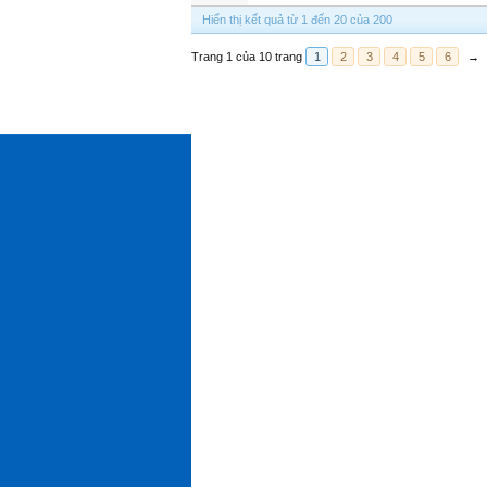
Hiển thị kết quả từ 1 đến 20 của 200
Trang 1 của 10 trang
1
2
3
4
5
6
→