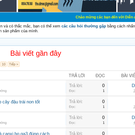
Chào mừng các bạn đến với Diễn đàn Cơ Điện - D
vn và có thắc mắc, bạn có thể xem
các câu hỏi thường gặp
bằng cách nhấn 
n sản phẩm của mình.
Bài viết gần đây
10
Tiếp >
TRẢ LỜI
ĐỌC
BÀI VI
Trả lời:
0
D
hường
Đọc:
1
2
Trả lời:
0
 cây đậu trái non tốt
Đọc:
1
2
Trả lời:
0
D
hường
Đọc:
1
4
Trả lời:
0
 lá canxi bo ga3 đúng cách