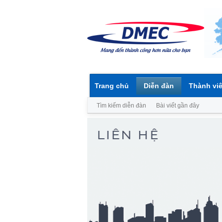
Trang chủ
Diễn đàn
Thành vi
Tìm kiếm diễn đàn
Bài viết gần đây