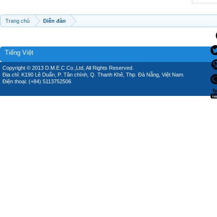
Trang chủ
Diễn đàn
Tiếng Việt
Copyright © 2013 D.M.E.C Co.,Ltd, All Rights Reserved.
Địa chỉ: K190 Lê Duẩn, P. Tân chính, Q. Thanh Khê, Thp. Đà Nẵng, Việt Nam.
Điện thoại: (+84) 5113752506