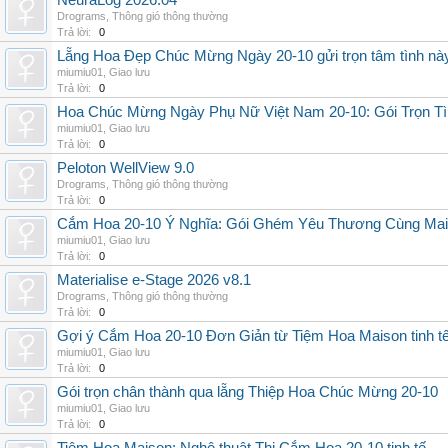
NeuraLog 2026.04
Drograms
,
Thông gió thông thường
Trả lời:
0
Lẵng Hoa Đẹp Chúc Mừng Ngày 20-10 gửi trọn tâm tình nà
miumiu01
,
Giao lưu
Trả lời:
0
Hoa Chúc Mừng Ngày Phụ Nữ Việt Nam 20-10: Gói Trọn Tì
miumiu01
,
Giao lưu
Trả lời:
0
Peloton WellView 9.0
Drograms
,
Thông gió thông thường
Trả lời:
0
Cắm Hoa 20-10 Ý Nghĩa: Gói Ghém Yêu Thương Cùng Ma
miumiu01
,
Giao lưu
Trả lời:
0
Materialise e-Stage 2026 v8.1
Drograms
,
Thông gió thông thường
Trả lời:
0
Gợi ý Cắm Hoa 20-10 Đơn Giản từ Tiệm Hoa Maison tinh t
miumiu01
,
Giao lưu
Trả lời:
0
Gói trọn chân thành qua lẵng Thiệp Hoa Chúc Mừng 20-10
miumiu01
,
Giao lưu
Trả lời:
0