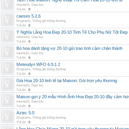
Tiệm Hoa Maison: Nghệ thuật Thi Cắm Hoa 20-10 tinh tế
miumiu01
,
Giao lưu
Trả lời:
0
caeses 5.2.6
Drograms
,
Thông gió thông thường
Trả lời:
0
Ý Nghĩa Lẵng Hoa Đẹp 20-10 Tinh Tế Cho Phụ Nữ Tốt Đẹp
miumiu01
,
Giao lưu
Trả lời:
0
Bó hoa dành tặng vợ 20-10 gửi trao tình cảm chân thành
miumiu01
,
Giao lưu
Trả lời:
0
Meteodyn WFO 6.9.1 2
Drograms
,
Thông gió thông thường
Trả lời:
0
Giá Hoa 20-10 tinh tế tại Maison: Gói trọn yêu thương
miumiu01
,
Giao lưu
Trả lời:
0
Maison gợi ý 20 mẫu Hình Ảnh Hoa Đẹp 20-10 đầy cảm hứ
miumiu01
,
Giao lưu
Trả lời:
0
Aztec 5.0
Drograms
,
Thông gió thông thường
Trả lời:
0