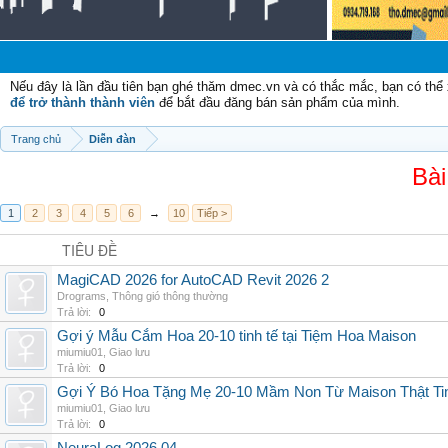
Ch
Nếu đây là lần đầu tiên bạn ghé thăm dmec.vn và có thắc mắc, bạn có th
để trở thành thành viên
để bắt đầu đăng bán sản phẩm của mình.
Trang chủ
Diễn đàn
Bài
1
2
3
4
5
6
→
10
Tiếp >
TIÊU ĐỀ
MagiCAD 2026 for AutoCAD Revit 2026 2
Drograms
,
Thông gió thông thường
Trả lời:
0
Gợi ý Mẫu Cắm Hoa 20-10 tinh tế tại Tiệm Hoa Maison
miumiu01
,
Giao lưu
Trả lời:
0
Gợi Ý Bó Hoa Tặng Mẹ 20-10 Mầm Non Từ Maison Thật Ti
miumiu01
,
Giao lưu
Trả lời:
0