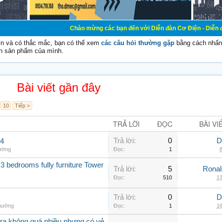
Chào mừng các bạn đến với Diễn đàn Cơ Điện - Diễn đàn Cơ điện là 
vn và có thắc mắc, bạn có thể xem
các câu hỏi thường gặp
bằng cách nhấn 
n sản phẩm của mình.
Bài viết gần đây
10
Tiếp >
TRẢ LỜI
ĐỌC
BÀI VI
Trả lời:
0
D
.4
hường
Đọc:
1
8
3 bedrooms fully furniture Tower
Trả lời:
5
Rona
Đọc:
510
13
Trả lời:
0
D
thường
Đọc:
1
16
a không quá nhiều nhưng có vẻ