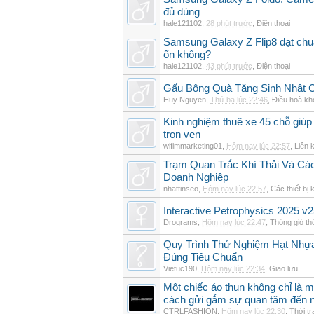
đủ dùng
hale121102
,
28 phút trước
,
Điện thoại
Samsung Galaxy Z Flip8 đạt chu
ổn không?
hale121102
,
43 phút trước
,
Điện thoại
Gấu Bông Quà Tặng Sinh Nhật
Huy Nguyen
,
Thứ ba lúc 22:46
,
Điều hoà kh
Kinh nghiệm thuê xe 45 chỗ giúp 
trọn vẹn
wifimmarketing01
,
Hôm nay lúc 22:57
,
Liên 
Trạm Quan Trắc Khí Thải Và Cá
Doanh Nghiệp
nhattinseo
,
Hôm nay lúc 22:57
,
Các thiết bị 
Interactive Petrophysics 2025 v2
Drograms
,
Hôm nay lúc 22:47
,
Thông gió t
Quy Trình Thử Nghiệm Hạt Nhự
Đúng Tiêu Chuẩn
Vietuc190
,
Hôm nay lúc 22:34
,
Giao lưu
Một chiếc áo thun không chỉ là m
cách gửi gắm sự quan tâm đến 
CTRLFASHION
,
Hôm nay lúc 22:30
,
Thời t