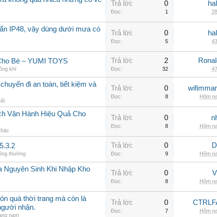
Trả lời:
0
ha
Đọc:
1
28
ẩn IP48, vậy dùng dưới mưa có
Trả lời:
0
ha
Đọc:
5
43
Trả lời:
2
Rona
 Cho Bé – YUMI TOYS
ông khí
Đọc:
32
47
chuyến đi an toàn, tiết kiệm và
Trả lời:
0
wifimmar
Đọc:
8
Hôm na
kết
ch Vận Hành Hiệu Quả Cho
Trả lời:
0
n
Đọc:
8
Hôm na
khác
Trả lời:
0
D
5.3.2
hông thường
Đọc:
9
Hôm na
a Nguyên Sinh Khi Nhập Kho
Trả lời:
0
V
Đọc:
8
Hôm na
ón quà thời trang mà còn là
Trả lời:
0
CTRLF
người nhận.
Đọc:
7
Hôm na
rang nam