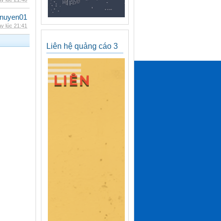
nuyen01
y lúc 21:41
Liên hệ quảng cáo 3