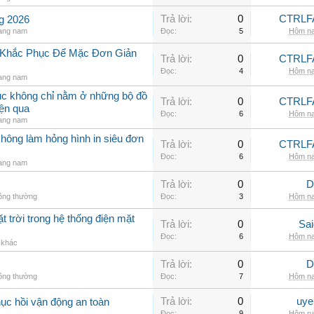
Trả lời:
0
CTRLF
ng 2026
rang nam
Đọc:
5
Hôm na
h Khắc Phục Để Mặc Đơn Giản
Trả lời:
0
CTRLF
Đọc:
4
Hôm na
rang nam
hục không chỉ nằm ở những bộ đồ
Trả lời:
0
CTRLF
iện qua
Đọc:
6
Hôm na
rang nam
không làm hỏng hình in siêu đơn
Trả lời:
0
CTRLF
Đọc:
6
Hôm na
rang nam
Trả lời:
0
D
hông thường
Đọc:
3
Hôm na
t trời trong hệ thống điện mặt
Trả lời:
0
Sai
Đọc:
6
Hôm na
ị khác
Trả lời:
0
D
hông thường
Đọc:
7
Hôm na
Trả lời:
0
uye
hục hồi vận động an toàn
Đọc:
9
Hôm na