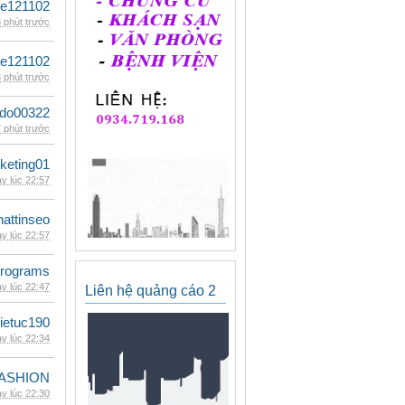
le121102
 phút trước
le121102
 phút trước
ldo00322
 phút trước
keting01
y lúc 22:57
hattinseo
y lúc 22:57
rograms
y lúc 22:47
Liên hệ quảng cáo 2
ietuc190
y lúc 22:34
ASHION
y lúc 22:30