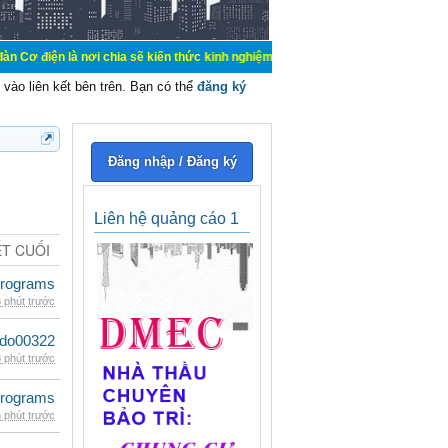
nơi chia sẽ kiến thức kinh nghiệm trong lãnh vực cơ điện, mua bán, ký gửi, ch
vào liên kết bên trên. Bạn có thể
đăng ký
Đăng nhập / Đăng ký
Liên hệ quảng cáo 1
ẾT CUỐI
rograms
 phút trước
ldo00322
 phút trước
rograms
 phút trước