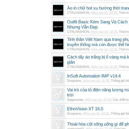
Áo in chữ hot xu hướng thời tra
CTRLFASHION
,
Hôm nay lúc 22:29
,
Thời t
Outfit Basic Kém Sang Và Các
Nhưng Vẫn Đẹp
CTRLFASHION
,
Hôm nay lúc 22:29
,
Thời t
Tinh thần Việt Nam qua trang p
truyền thống mà còn được thể h
CTRLFASHION
,
Hôm nay lúc 22:28
,
Thời t
Cách tẩy áo trắng bị ố vàng mà 
giản
CTRLFASHION
,
Hôm nay lúc 22:25
,
Thời t
InSoft Automation IMP v14.4
Drograms
,
Hôm nay lúc 22:24
,
Thông gió t
Vai trò của tủ điện năng lượng mặ
trời
Saigonsolar
,
Hôm nay lúc 22:08
,
Các thiết b
EthoVision XT 16.0
Drograms
,
Hôm nay lúc 22:02
,
Thông gió t
Thoái hóa cột sống uống gì để p
uyenuyen01
,
Hôm nay lúc 21:48
,
Giao lưu