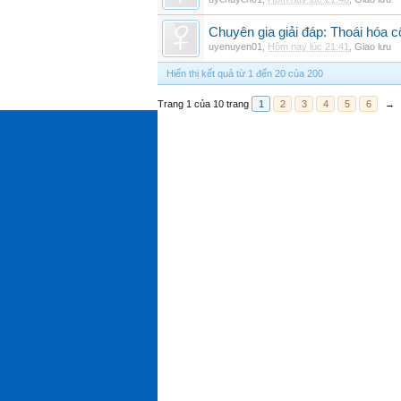
Chuyên gia giải đáp: Thoái hóa c
uyenuyen01
,
Hôm nay lúc 21:41
,
Giao lưu
Hiển thị kết quả từ 1 đến 20 của 200
Trang 1 của 10 trang
1
2
3
4
5
6
→