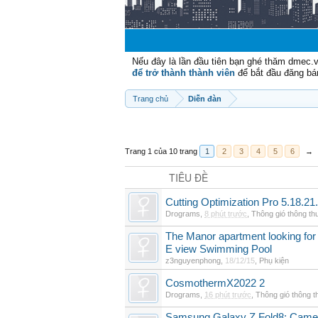
Nếu đây là lần đầu tiên bạn ghé thăm dmec.
để trở thành thành viên
để bắt đầu đăng bá
Trang chủ
Diễn đàn
Trang 1 của 10 trang
1
2
3
4
5
6
→
TIÊU ĐỀ
Cutting Optimization Pro 5.18.21
Drograms
,
8 phút trước
,
Thông gió thông t
The Manor apartment looking for 
E view Swimming Pool
z3nguyenphong
,
18/12/15
,
Phụ kiện
CosmothermX2022 2
Drograms
,
16 phút trước
,
Thông gió thông 
Samsung Galaxy Z Fold8: Camer