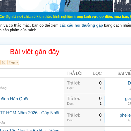
chia sẽ kiến thức kinh nghiệm trong lãnh vực cơ điện, mua bán, ký gửi, cho th
vn và có thắc mắc, bạn có thể xem
các câu hỏi thường gặp
bằng cách nhấn 
n sản phẩm của mình.
Bài viết gần đây
10
Tiếp >
TRẢ LỜI
ĐỌC
BÀI VI
Trả lời:
0
D
hường
Đọc:
1
2
Trả lời:
0
gi
g đinh Hàn Quốc
Đọc:
1
27
i TP.HCM Năm 2026 - Cập Nhật
Trả lời:
0
pheli
Đọc:
1
45
khác
iệu Tận Nơi Tại Bà Rịa - Vũng