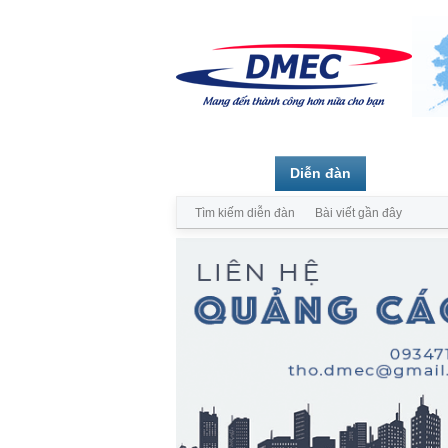
Trang chủ
Diễn đàn
Thành vi
Tìm kiếm diễn đàn
Bài viết gần đây