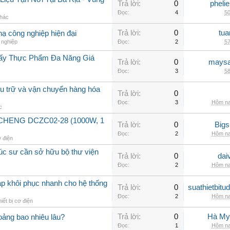
Trả lời:
0
pheli
Đọc:
4
50
khác
Trả lời:
0
tua
hạ công nghiệp hiện đại
 nghiệp
Đọc:
2
57
Sấy Thực Phẩm Đa Năng Giá
Trả lời:
0
maysa
Đọc:
3
58
lưu trữ và vận chuyển hàng hóa
Trả lời:
0
Đọc:
3
Hôm na
c
GCHENG DCZC02-28 (1000W, 1
Trả lời:
0
Big
Đọc:
2
Hôm na
ơ điện
rúc sư cần sở hữu bộ thư viện
Trả lời:
0
dai
Đọc:
2
Hôm na
áp khôi phục nhanh cho hệ thống
Trả lời:
0
suathietbit
Đọc:
2
Hôm na
iết bị cơ điện
Trả lời:
0
Hà My
ảng bao nhiêu lâu?
Đọc:
1
Hôm na