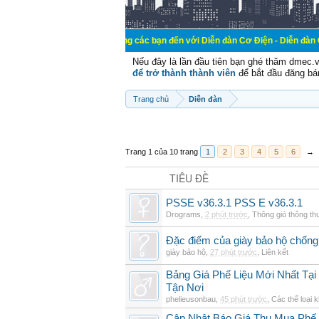
Chào mừng các bạn đến với Diễn đàn Cơ Điện - Diễn đàn Cơ điện là nơi 
Nếu đây là lần đầu tiên bạn ghé thăm dmec.
để trở thành thành viên
để bắt đầu đăng bá
Trang chủ
Diễn đàn
Trang 1 của 10 trang
1
2
3
4
5
6
→
TIÊU ĐỀ
PSSE v36.3.1 PSS E v36.3.1
Drograms
,
2 phút trước
,
Thông gió thông t
Đặc điểm của giày bảo hộ chốn
giày bảo hộ
,
27 phút trước
,
Liên kết
Bảng Giá Phế Liệu Mới Nhất Tạ
Tận Nơi
phelieusonbau
,
45 phút trước
,
Các thể loại 
Cập Nhật Báo Giá Thu Mua Phế L