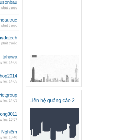
eusonbau
 phút trước
ncautruc
 phút trước
ydqtech
 phút trước
tahawa
y lúc 14:06
shop2014
y lúc 14:05
vietgroup
Liên hệ quảng cáo 2
y lúc 14:03
udong3011
y lúc 13:57
 Nghiêm
y lúc 13:40