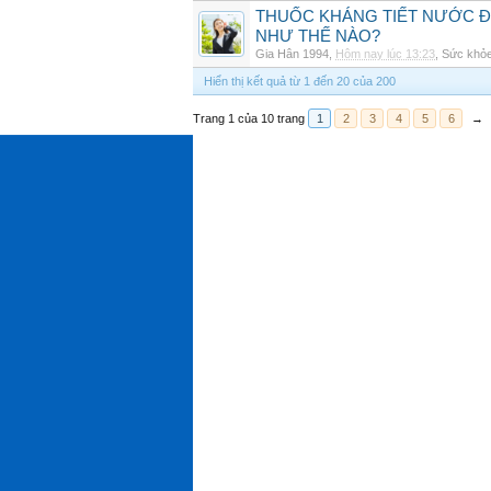
THUỐC KHÁNG TIẾT NƯỚC ĐIỆ
NHƯ THẾ NÀO?
Gia Hân 1994
,
Hôm nay lúc 13:23
,
Sức khỏ
Hiển thị kết quả từ 1 đến 20 của 200
Trang 1 của 10 trang
1
2
3
4
5
6
→