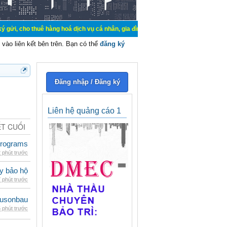
uê hàng hoá dịch vụ cá nhân, gia đình. Mua bán, ký gửi, cho thuê thiết bị hệ t
vào liên kết bên trên. Bạn có thể
đăng ký
Đăng nhập / Đăng ký
Liên hệ quảng cáo 1
ẾT CUỐI
rograms
 phút trước
ày bảo hộ
 phút trước
eusonbau
 phút trước