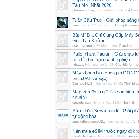
Tàu Mới Nhất 2026
phelieusonbau
,
50 phút trước
,
Các thể loại 
Tuấn Cầu Trục - Giải pháp nâng 
tuancautruc
,
57 phút trước
,
Thông tin doanh
Bật Mí Địa Chỉ Cung Cấp Máy 
Gốc Tận Xưởng
maysaydqtech
,
58 phút trước
,
Giao lưu
Pallet nhựa Paulan - Giải pháp 
bền bỉ cho mọi doanh nghiệp
tahawa
,
Hôm nay lúc 14:06
,
Các thiết bị khá
Máy khoan búa dùng pin DON
pin 5.0Ah và sạc)
Bigshop2014
,
Hôm nay lúc 14:05
,
Thiết bị c
Map vân đá là gì? Tại sao kiến t
chuẩn?
daivietgroup
,
Hôm nay lúc 14:03
,
Nội thất
Sửa chữa Servo báo lỗi, Giải ph
tự động hóa
suathietbitudong3011
,
Hôm nay lúc 13:57
,
Th
Nên mua eSIM trước ngày đi kho
Hà My Nghiêm
,
Hôm nay lúc 13:40
,
Liên kết