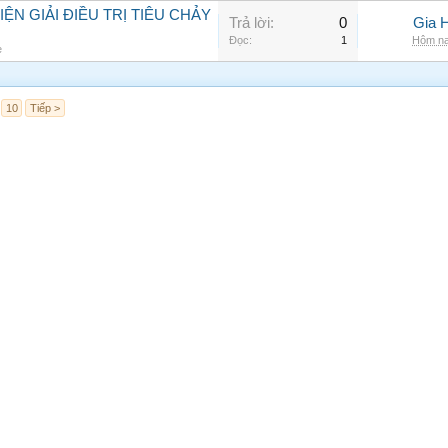
N GIẢI ĐIỀU TRỊ TIÊU CHẢY
Trả lời:
0
Gia 
Đọc:
1
Hôm na
e
10
Tiếp >