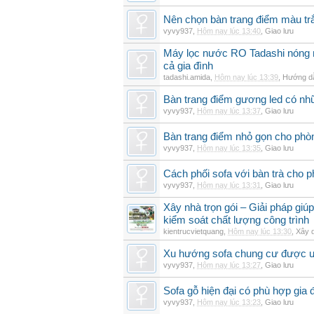
Nên chọn bàn trang điểm màu t
vyvy937
,
Hôm nay lúc 13:40
,
Giao lưu
Máy lọc nước RO Tadashi nóng 
cả gia đình
tadashi.amida
,
Hôm nay lúc 13:39
,
Hướng dẫ
Bàn trang điểm gương led có nh
vyvy937
,
Hôm nay lúc 13:37
,
Giao lưu
Bàn trang điểm nhỏ gọn cho ph
vyvy937
,
Hôm nay lúc 13:35
,
Giao lưu
Cách phối sofa với bàn trà cho 
vyvy937
,
Hôm nay lúc 13:31
,
Giao lưu
Xây nhà trọn gói – Giải pháp giúp
kiểm soát chất lượng công trình
kientrucvietquang
,
Hôm nay lúc 13:30
,
Xây 
Xu hướng sofa chung cư được 
vyvy937
,
Hôm nay lúc 13:27
,
Giao lưu
Sofa gỗ hiện đại có phù hợp gia 
vyvy937
,
Hôm nay lúc 13:23
,
Giao lưu