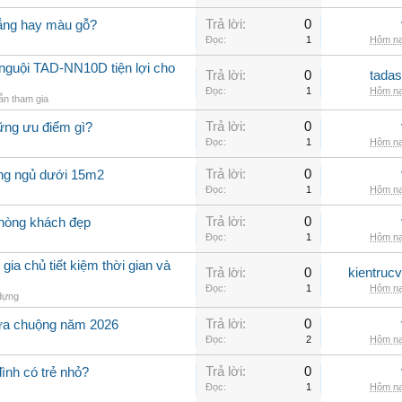
Trả lời:
0
rắng hay màu gỗ?
Đọc:
1
Hôm na
nguội TAD-NN10D tiện lợi cho
Trả lời:
0
tadas
Đọc:
1
Hôm na
n tham gia
Trả lời:
0
ững ưu điểm gì?
Đọc:
1
Hôm na
Trả lời:
0
òng ngủ dưới 15m2
Đọc:
1
Hôm na
Trả lời:
0
phòng khách đẹp
Đọc:
1
Hôm na
 gia chủ tiết kiệm thời gian và
Trả lời:
0
kientruc
Đọc:
1
Hôm na
dựng
Trả lời:
0
ưa chuộng năm 2026
Đọc:
2
Hôm na
Trả lời:
0
đình có trẻ nhỏ?
Đọc:
1
Hôm na