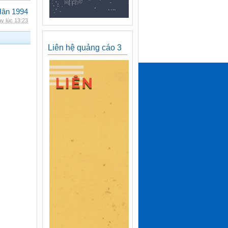
Hân 1994
y lúc 13:23
Liên hệ quảng cáo 3