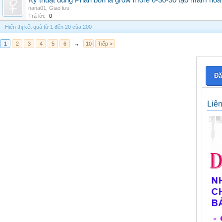
Kỹ thuật dùng Phân bón lá grow more 6-30-30 tạo mầm hoa
nana01
,
Giao lưu
Trả lời:
0
Hiển thị kết quả từ 1 đến 20 của 200
1
2
3
4
5
6
→
10
Tiếp >
Đă
Liê