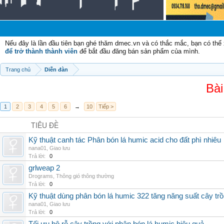
Nếu đây là lần đầu tiên bạn ghé thăm dmec.vn và có thắc mắc, bạn có th
để trở thành thành viên
để bắt đầu đăng bán sản phẩm của mình.
Trang chủ
Diễn đàn
Bài
1
2
3
4
5
6
→
10
Tiếp >
TIÊU ĐỀ
Kỹ thuật canh tác Phân bón lá humic acid cho đất phì nhiêu
nana01
,
Giao lưu
Trả lời:
0
grlweap 2
Drograms
,
Thông gió thông thường
Trả lời:
0
Kỹ thuật dùng phân bón lá humic 322 tăng năng suất cây tr
nana01
,
Giao lưu
Trả lời:
0