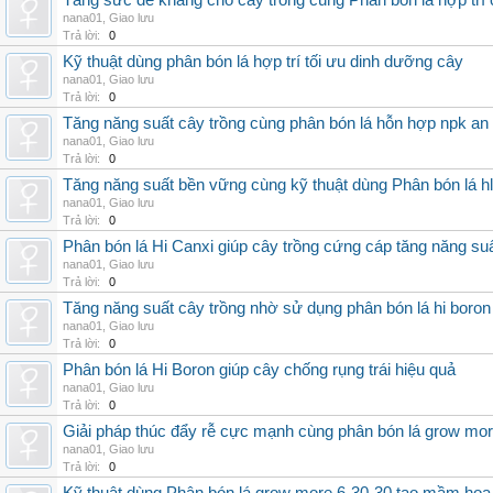
Tăng sức đề kháng cho cây trồng cùng Phân bón lá hợp trí 
nana01
,
Giao lưu
Trả lời:
0
Kỹ thuật dùng phân bón lá hợp trí tối ưu dinh dưỡng cây
nana01
,
Giao lưu
Trả lời:
0
Tăng năng suất cây trồng cùng phân bón lá hỗn hợp npk an
nana01
,
Giao lưu
Trả lời:
0
Tăng năng suất bền vững cùng kỹ thuật dùng Phân bón lá h
nana01
,
Giao lưu
Trả lời:
0
Phân bón lá Hi Canxi giúp cây trồng cứng cáp tăng năng su
nana01
,
Giao lưu
Trả lời:
0
Tăng năng suất cây trồng nhờ sử dụng phân bón lá hi boron
nana01
,
Giao lưu
Trả lời:
0
Phân bón lá Hi Boron giúp cây chống rụng trái hiệu quả
nana01
,
Giao lưu
Trả lời:
0
Giải pháp thúc đẩy rễ cực mạnh cùng phân bón lá grow mo
nana01
,
Giao lưu
Trả lời:
0