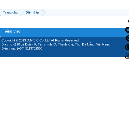
Trang chủ
Diễn đàn
Tiếng Việt
Copyright © 2013 D.M.E.C Co.,Ltd, All Rights Reserved.
Địa chỉ: K190 Lê Duẩn, P. Tân chính, Q. Thanh Khê, Thp. Đà Nẵng, Việt Nam.
Điện thoại: (+84) 5113752506