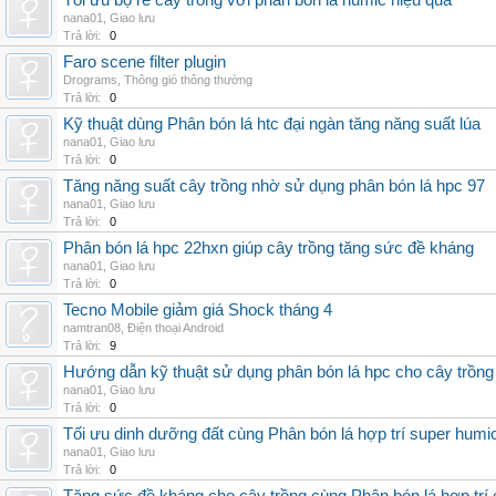
Tối ưu bộ rễ cây trồng với phân bón lá humic hiệu quả
nana01
,
Giao lưu
Trả lời:
0
Faro scene filter plugin
Drograms
,
Thông gió thông thường
Trả lời:
0
Kỹ thuật dùng Phân bón lá htc đại ngàn tăng năng suất lúa
nana01
,
Giao lưu
Trả lời:
0
Tăng năng suất cây trồng nhờ sử dụng phân bón lá hpc 97
nana01
,
Giao lưu
Trả lời:
0
Phân bón lá hpc 22hxn giúp cây trồng tăng sức đề kháng
nana01
,
Giao lưu
Trả lời:
0
Tecno Mobile giảm giá Shock tháng 4
namtran08
,
Điện thoại Android
Trả lời:
9
Hướng dẫn kỹ thuật sử dụng phân bón lá hpc cho cây trồng
nana01
,
Giao lưu
Trả lời:
0
Tối ưu dinh dưỡng đất cùng Phân bón lá hợp trí super humi
nana01
,
Giao lưu
Trả lời:
0