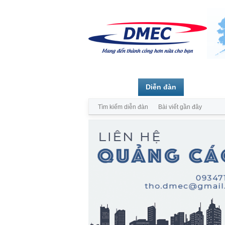
Trang chủ
Diễn đàn
Thành vi
Tìm kiếm diễn đàn
Bài viết gần đây