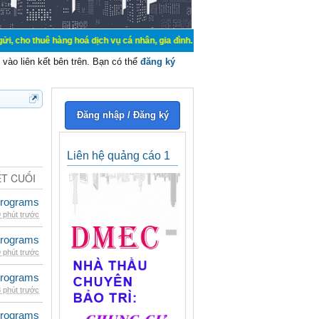
hàng hoá dịch vụ cá nhân, gia đình. Mua bán, ký gửi, cho thuê thiết bị hệ thố
vào liên kết bên trên. Bạn có thể
đăng ký
Đăng nhập / Đăng ký
Liên hệ quảng cáo 1
ẾT CUỐI
rograms
 phút trước
rograms
 phút trước
rograms
 phút trước
rograms