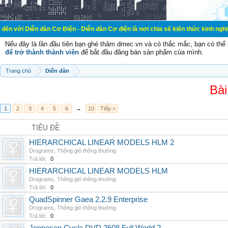
đàn Cơ Điện - Diễn đàn Cơ điện là nơi chia sẽ kiến thức kinh nghiệm trong lãn
Nếu đây là lần đầu tiên bạn ghé thăm dmec.vn và có thắc mắc, bạn có th
để trở thành thành viên
để bắt đầu đăng bán sản phẩm của mình.
Trang chủ
Diễn đàn
Bài
1
2
3
4
5
6
→
10
Tiếp >
TIÊU ĐỀ
HIERARCHICAL LINEAR MODELS HLM 2
Drograms
,
Thông gió thông thường
Trả lời:
0
HIERARCHICAL LINEAR MODELS HLM
Drograms
,
Thông gió thông thường
Trả lời:
0
QuadSpinner Gaea 2.2.9 Enterprise
Drograms
,
Thông gió thông thường
Trả lời:
0