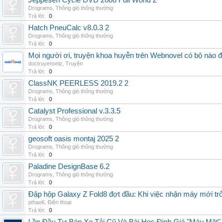
Jeppesen Cycle DVD 2608 Full World 2
Drograms
,
Thông gió thông thường
Trả lời:
0
Hatch PneuCalc v8.0.3 2
Drograms
,
Thông gió thông thường
Trả lời:
0
Mọi người ơi, truyện khoa huyễn trên Webnovel có bộ nào
doctruyenonlz
,
Truyện
Trả lời:
0
ClassNK PEERLESS 2019.2 2
Drograms
,
Thông gió thông thường
Trả lời:
0
Catalyst Professional v.3.3.5
Drograms
,
Thông gió thông thường
Trả lời:
0
geosoft oasis montaj 2025 2
Drograms
,
Thông gió thông thường
Trả lời:
0
Paladine DesignBase 6.2
Drograms
,
Thông gió thông thường
Trả lời:
0
Đập hộp Galaxy Z Fold8 đợt đầu: Khi việc nhận máy mới tr
pthao6
,
Điện thoại
Trả lời:
0