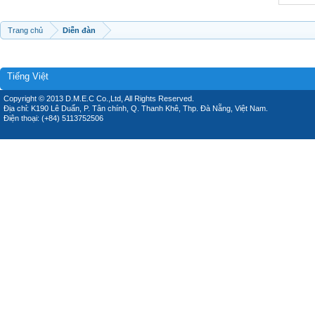
Trang chủ
Diễn đàn
Tiếng Việt
Copyright © 2013 D.M.E.C Co.,Ltd, All Rights Reserved.
Địa chỉ: K190 Lê Duẩn, P. Tân chính, Q. Thanh Khê, Thp. Đà Nẵng, Việt Nam.
Điện thoại: (+84) 5113752506