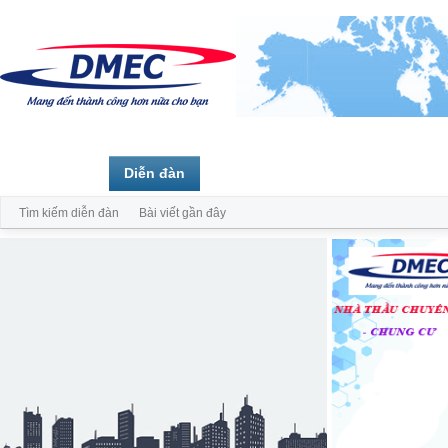
Trang chủ
Diễn đàn
Thành viên
Tìm kiếm diễn đàn
Bài viết gần đây