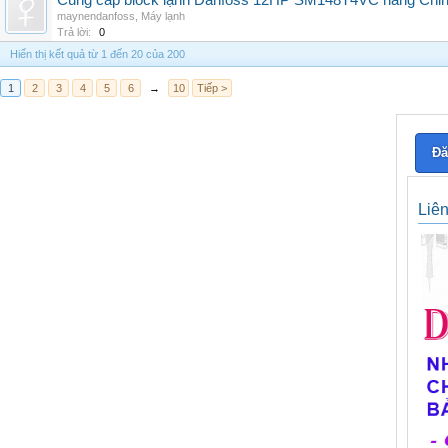
Cung cấp block lạnh Danfoss 12HP SM148T4VC hàng China, g
maynendanfoss
,
Máy lạnh
Trả lời:
0
Hiển thị kết quả từ 1 đến 20 của 200
1
2
3
4
5
6
→
10
Tiếp >
Đă
Liê