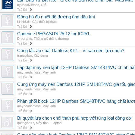
Lần Đầu Tự Bán Xe Tải Cũ Và Bài Học Định Giá "Máu Mặt"
hyundaiviethan
,
Ôtô
Trả lời:
0
Đồng hồ đo nhiệt độ đường ống dầu khí
Linhbilalo
,
Các thiết bị khác
Trả lời:
0
Cadence PEGASUS 25.12 for IC251
Drograms
,
Thông gió thông thường
Trả lời:
0
Công tắc áp suất Danfoss KP1 – vì sao nên lựa chọn?
trangbilalo
,
Xây dựng
Trả lời:
0
Lắp đặt máy nén lạnh 12HP Danfoss SM148T4VC chính hãng, 
maynendanfoss
,
Máy lạnh
Trả lời:
0
Cung ứng máy nén Danfoss 12HP SM148T4VC giá tốt, giao h
maynendanfoss
,
Máy lạnh
Trả lời:
0
Phân phối block 12HP Danfoss SM148T4VC hàng chất lượng,
maynendanfoss
,
Máy lạnh
Trả lời:
0
Bí quyết lựa chọn chổi than phù hợp với từng loại động cơ
quanglan77
,
Máy tính - Laptop
Trả lời:
0