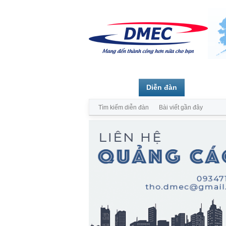
Trang chủ
Diễn đàn
Thành vi
Tìm kiếm diễn đàn
Bài viết gần đây