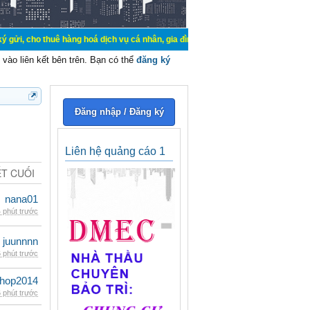
uê hàng hoá dịch vụ cá nhân, gia đình. Mua bán, ký gửi, cho thuê thiết bị hệ 
vào liên kết bên trên. Bạn có thể
đăng ký
Đăng nhập / Đăng ký
Liên hệ quảng cáo 1
ẾT CUỐI
nana01
 phút trước
juunnnn
 phút trước
shop2014
 phút trước