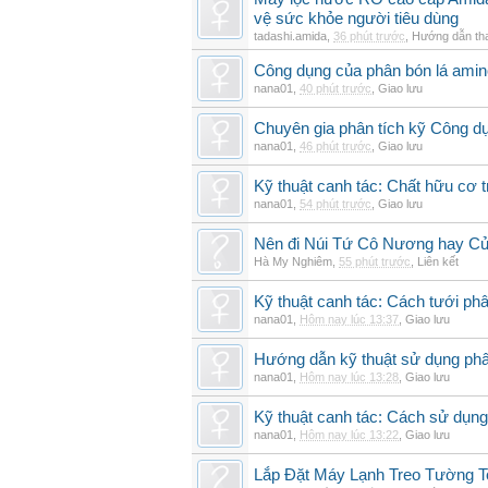
vệ sức khỏe người tiêu dùng
tadashi.amida
,
36 phút trước
,
Hướng dẫn th
Công dụng của phân bón lá amin
nana01
,
40 phút trước
,
Giao lưu
Chuyên gia phân tích kỹ Công d
nana01
,
46 phút trước
,
Giao lưu
Kỹ thuật canh tác: Chất hữu cơ t
nana01
,
54 phút trước
,
Giao lưu
Nên đi Núi Tứ Cô Nương hay Cử
Hà My Nghiêm
,
55 phút trước
,
Liên kết
Kỹ thuật canh tác: Cách tưới phâ
nana01
,
Hôm nay lúc 13:37
,
Giao lưu
Hướng dẫn kỹ thuật sử dụng phâ
nana01
,
Hôm nay lúc 13:28
,
Giao lưu
Kỹ thuật canh tác: Cách sử dụng
nana01
,
Hôm nay lúc 13:22
,
Giao lưu
Lắp Đặt Máy Lạnh Treo Tường 