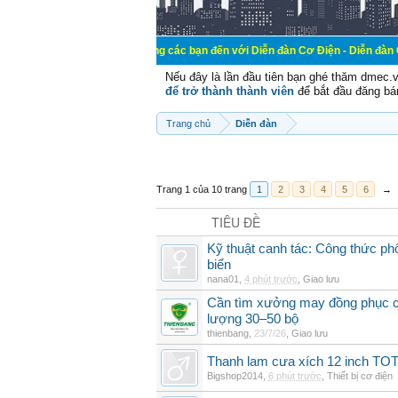
Chào mừng các bạn đến với Diễn đàn Cơ Điện - Diễn đàn Cơ điện là nơi 
Nếu đây là lần đầu tiên bạn ghé thăm dmec.
để trở thành thành viên
để bắt đầu đăng bá
Trang chủ
Diễn đàn
Trang 1 của 10 trang
1
2
3
4
5
6
→
TIÊU ĐỀ
Kỹ thuật canh tác: Công thức phố
biển
nana01
,
4 phút trước
,
Giao lưu
Cần tìm xưởng may đồng phục cô
lượng 30–50 bộ
thienbang
,
23/7/26
,
Giao lưu
Thanh lam cưa xích 12 inch T
Bigshop2014
,
6 phút trước
,
Thiết bị cơ điện