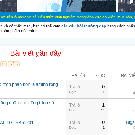
chia sẽ kiến thức kinh nghiệm trong lãnh vực cơ điện, mua bán, ký gửi, cho th
vn và có thắc mắc, bạn có thể xem
các câu hỏi thường gặp
bằng cách nhấn 
n sản phẩm của mình.
Bài viết gần đây
10
Tiếp >
TRẢ LỜI
ĐỌC
BÀI VI
i trộn phân bón lá amino rong
Trả lời:
0
Đọc:
1
4
ng nhân cho công trình số
Trả lời:
1
Đọc:
14
6
Trả lời:
0
Big
OTAL TGTSB51201
Đọc:
1
6