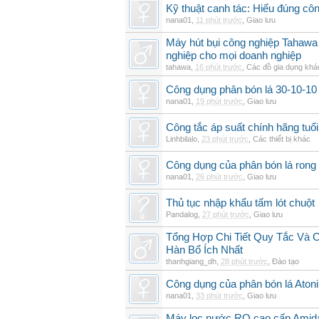
Kỹ thuật canh tác: Hiểu đúng cô
nana01
,
11 phút trước
,
Giao lưu
Máy hút bụi công nghiệp Tahawa 
nghiệp cho mọi doanh nghiệp
tahawa
,
16 phút trước
,
Các đồ gia dụng khá
Công dụng phân bón lá 30-10-10 
nana01
,
19 phút trước
,
Giao lưu
Công tắc áp suất chính hãng tuổi 
Linhbilalo
,
23 phút trước
,
Các thiết bị khác
Công dụng của phân bón lá rong 
nana01
,
26 phút trước
,
Giao lưu
Thủ tục nhập khẩu tấm lót chuột
Pandalog
,
27 phút trước
,
Giao lưu
Tổng Hợp Chi Tiết Quy Tắc Và 
Hàn Bổ Ích Nhất
thanhgiang_dh
,
28 phút trước
,
Đào tạo
Công dụng của phân bón lá Atoni
nana01
,
33 phút trước
,
Giao lưu
Máy lọc nước RO cao cấp Amida t