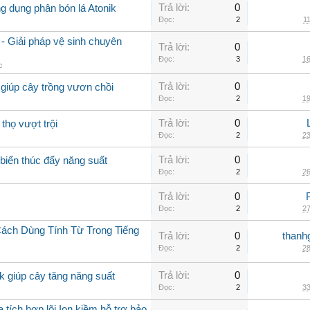
Trả lời:
0
ng dụng phân bón lá Atonik
Đọc:
2
11
- Giải pháp vệ sinh chuyên
Trả lời:
0
Đọc:
3
16
c
Trả lời:
0
giúp cây trồng vươn chồi
Đọc:
2
19
Trả lời:
0
thọ vượt trội
Đọc:
2
23
Trả lời:
0
biển thúc đẩy năng suất
Đọc:
2
26
Trả lời:
0
Đọc:
2
27
Cách Dùng Tính Từ Trong Tiếng
Trả lời:
0
thanh
Đọc:
2
28
Trả lời:
0
k giúp cây tăng năng suất
Đọc:
2
33
ích hợp lõi Ion kiềm hỗ trợ bảo