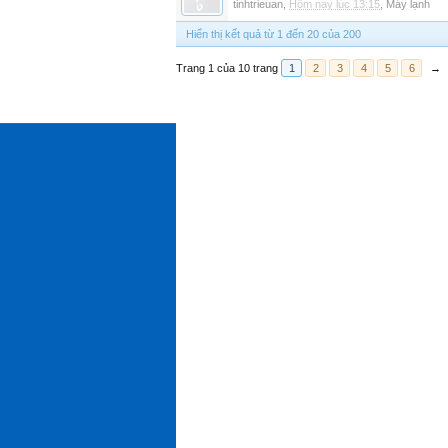
tinhtrieuan
,
Hôm nay lúc 13:15
,
Máy lạnh
Hiển thị kết quả từ 1 đến 20 của 200
Trang 1 của 10 trang
1
2
3
4
5
6
→