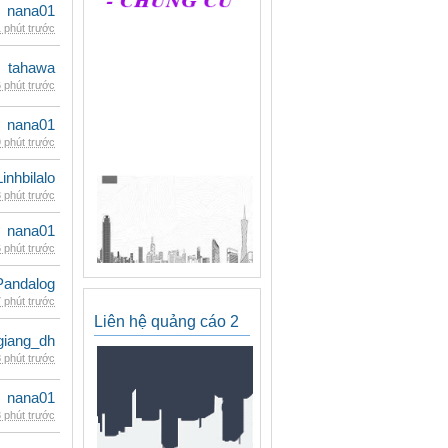
nana01
 phút trước
tahawa
 phút trước
nana01
 phút trước
Linhbilalo
 phút trước
nana01
 phút trước
Pandalog
 phút trước
Liên hệ quảng cáo 2
giang_dh
 phút trước
nana01
 phút trước