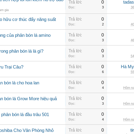
Trả lời:
0
tadas
Đọc:
3
36
am gia
Trả lời:
0
o hữu cơ thúc đẩy năng suất
Đọc:
2
40
Trả lời:
0
ụng của phân bón lá amino
Đọc:
3
46
Trả lời:
0
rong phân bón lá là gì?
Đọc:
3
54
Trả lời:
0
Hà My
u Trại Câu?
Đọc:
6
55
Trả lời:
0
n bón lá cho hoa lan
Đọc:
4
Hôm na
Trả lời:
0
n bón lá Grow More hiệu quả
Đọc:
3
Hôm na
Trả lời:
0
 phân bón lá đầu trâu 501
Đọc:
4
Hôm na
Trả lời:
0
t
Toshiba Cho Văn Phòng Nhỏ