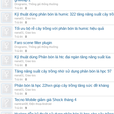
grlweap 2
Drograms
,
Thông gió thông thường
Trả lời:
0
Kỹ thuật dùng phân bón lá humic 322 tăng năng suất cây tr
nana01
,
Giao lưu
Trả lời:
0
Tối ưu bộ rễ cây trồng với phân bón lá humic hiệu quả
nana01
,
Giao lưu
Trả lời:
0
Faro scene filter plugin
Drograms
,
Thông gió thông thường
Trả lời:
0
Kỹ thuật dùng Phân bón lá htc đại ngàn tăng năng suất lúa
nana01
,
Giao lưu
Trả lời:
0
Tăng năng suất cây trồng nhờ sử dụng phân bón lá hpc 97
nana01
,
Giao lưu
Trả lời:
0
Phân bón lá hpc 22hxn giúp cây trồng tăng sức đề kháng
nana01
,
Giao lưu
Trả lời:
0
Tecno Mobile giảm giá Shock tháng 4
namtran08
,
Điện thoại Android
Trả lời:
9