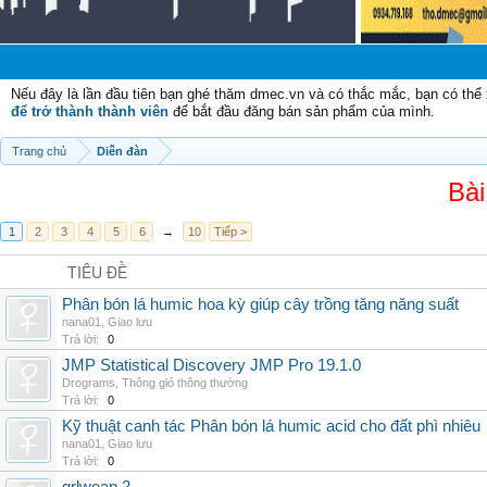
C
Nếu đây là lần đầu tiên bạn ghé thăm dmec.vn và có thắc mắc, bạn có th
để trở thành thành viên
để bắt đầu đăng bán sản phẩm của mình.
Trang chủ
Diễn đàn
Bài
1
2
3
4
5
6
→
10
Tiếp >
TIÊU ĐỀ
Phân bón lá humic hoa kỳ giúp cây trồng tăng năng suất
nana01
,
Giao lưu
Trả lời:
0
JMP Statistical Discovery JMP Pro 19.1.0
Drograms
,
Thông gió thông thường
Trả lời:
0
Kỹ thuật canh tác Phân bón lá humic acid cho đất phì nhiêu
nana01
,
Giao lưu
Trả lời:
0