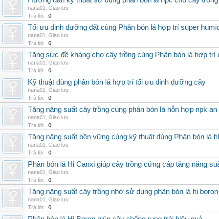
Hướng dẫn kỹ thuật sử dụng phân bón lá hpc cho cây trồng
nana01
,
Giao lưu
Trả lời:
0
Tối ưu dinh dưỡng đất cùng Phân bón lá hợp trí super humi
nana01
,
Giao lưu
Trả lời:
0
Tăng sức đề kháng cho cây trồng cùng Phân bón lá hợp trí 
nana01
,
Giao lưu
Trả lời:
0
Kỹ thuật dùng phân bón lá hợp trí tối ưu dinh dưỡng cây
nana01
,
Giao lưu
Trả lời:
0
Tăng năng suất cây trồng cùng phân bón lá hỗn hợp npk an
nana01
,
Giao lưu
Trả lời:
0
Tăng năng suất bền vững cùng kỹ thuật dùng Phân bón lá h
nana01
,
Giao lưu
Trả lời:
0
Phân bón lá Hi Canxi giúp cây trồng cứng cáp tăng năng su
nana01
,
Giao lưu
Trả lời:
0
Tăng năng suất cây trồng nhờ sử dụng phân bón lá hi boron
nana01
,
Giao lưu
Trả lời:
0