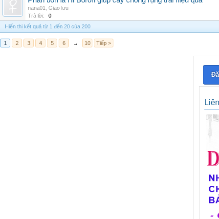
Phân bón lá Hi Boron giúp cây chống rụng trái hiệu quả
nana01
,
Giao lưu
Trả lời:
0
Hiển thị kết quả từ 1 đến 20 của 200
1
2
3
4
5
6
→
10
Tiếp >
Đă
Liê