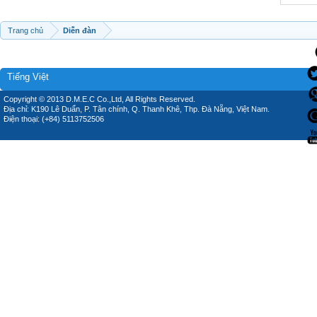
Trang chủ
Diễn đàn
Tiếng Việt
Copyright © 2013 D.M.E.C Co.,Ltd, All Rights Reserved.
Địa chỉ: K190 Lê Duẩn, P. Tân chính, Q. Thanh Khê, Thp. Đà Nẵng, Việt Nam.
Điện thoại: (+84) 5113752506