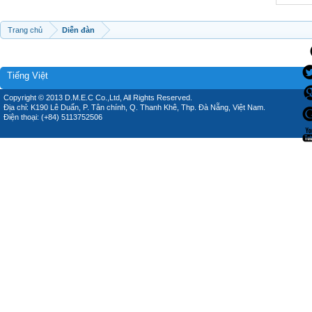
Trang chủ
Diễn đàn
Tiếng Việt
Copyright © 2013 D.M.E.C Co.,Ltd, All Rights Reserved.
Địa chỉ: K190 Lê Duẩn, P. Tân chính, Q. Thanh Khê, Thp. Đà Nẵng, Việt Nam.
Điện thoại: (+84) 5113752506