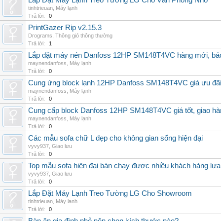
Lắp Đặt Máy Lạnh Treo Tường LG Cho Văn Phòng Nhỏ
tinhtrieuan
,
Máy lạnh
Trả lời:
0
PrintGazer Rip v2.15.3
Drograms
,
Thông gió thông thường
Trả lời:
1
Lắp đặt máy nén Danfoss 12HP SM148T4VC hàng mới, bảo 
maynendanfoss
,
Máy lạnh
Trả lời:
0
Cung ứng block lạnh 12HP Danfoss SM148T4VC giá ưu đãi, 
maynendanfoss
,
Máy lạnh
Trả lời:
0
Cung cấp block Danfoss 12HP SM148T4VC giá tốt, giao hàng
maynendanfoss
,
Máy lạnh
Trả lời:
0
Các mẫu sofa chữ L đẹp cho không gian sống hiện đại
vyvy937
,
Giao lưu
Trả lời:
0
Top mẫu sofa hiện đại bán chạy được nhiều khách hàng lự
vyvy937
,
Giao lưu
Trả lời:
0
Lắp Đặt Máy Lạnh Treo Tường LG Cho Showroom
tinhtrieuan
,
Máy lạnh
Trả lời:
0