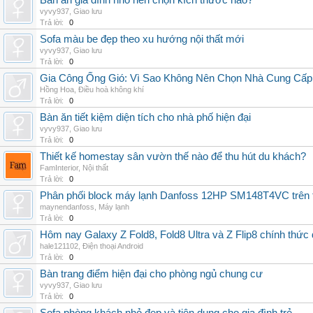
Bàn ăn gia đình nhỏ nên chọn kích thước nào?
vyvy937
,
Giao lưu
Trả lời:
0
Sofa màu be đẹp theo xu hướng nội thất mới
vyvy937
,
Giao lưu
Trả lời:
0
Gia Công Ống Gió: Vì Sao Không Nên Chọn Nhà Cung Cấp
Hồng Hoa
,
Điều hoà không khí
Trả lời:
0
Bàn ăn tiết kiệm diện tích cho nhà phố hiện đại
vyvy937
,
Giao lưu
Trả lời:
0
Thiết kế homestay sân vườn thế nào để thu hút du khách?
FamInterior
,
Nội thất
Trả lời:
0
Phân phối block máy lạnh Danfoss 12HP SM148T4VC trên t
maynendanfoss
,
Máy lạnh
Trả lời:
0
Hôm nay Galaxy Z Fold8, Fold8 Ultra và Z Flip8 chính thức
hale121102
,
Điện thoại Android
Trả lời:
0
Bàn trang điểm hiện đại cho phòng ngủ chung cư
vyvy937
,
Giao lưu
Trả lời:
0