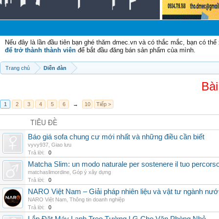
Chào
Nếu đây là lần đầu tiên bạn ghé thăm dmec.vn và có thắc mắc, bạn có th
để trở thành thành viên
để bắt đầu đăng bán sản phẩm của mình.
Trang chủ
Diễn đàn
Bài
1
2
3
4
5
6
→
10
Tiếp >
TIÊU ĐỀ
Báo giá sofa chung cư mới nhất và những điều cần biết
vyvy937
,
Giao lưu
Trả lời:
0
Matcha Slim: un modo naturale per sostenere il tuo percors
matchaslimordine
,
Góp ý xây dựng
Trả lời:
0
NARO Việt Nam – Giải pháp nhiên liệu và vật tư ngành nư
NARO Việt Nam
,
Thông tin doanh nghiệp
Trả lời:
0