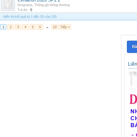
Cimatron 2026 SP2 2
Drograms
,
Thông gió thông thường
Trả lời:
0
Hiển thị kết quả từ 1 đến 20 của 200
1
2
3
4
5
6
→
10
Tiếp >
Đă
Liê