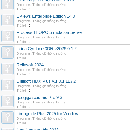
Clearedge3d EdgeWise 5.10.0
Drograms
,
Thông gió thông thường
Trả lời:
0
EViews Enterprise Edition 14.0
Drograms
,
Thông gió thông thường
Trả lời:
0
Process IT OPC Simulation Server
Drograms
,
Thông gió thông thường
Trả lời:
0
Leica Cyclone 3DR v2026.0.1 2
Drograms
,
Thông gió thông thường
Trả lời:
0
Reliasoft 2024
Drograms
,
Thông gió thông thường
Trả lời:
0
Drillsoft HDX Plus v.1.0.1.113 2
Drograms
,
Thông gió thông thường
Trả lời:
0
geogiga seismic Pro 9.3
Drograms
,
Thông gió thông thường
Trả lời:
0
Limaguide Plus 2025 for Window
Drograms
,
Thông gió thông thường
Trả lời:
0