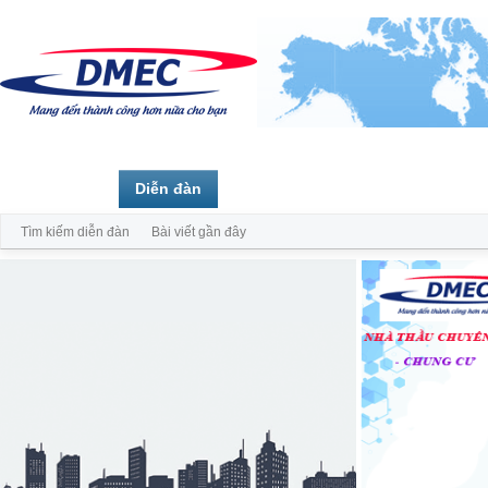
Trang chủ
Diễn đàn
Thành viên
Tìm kiếm diễn đàn
Bài viết gần đây