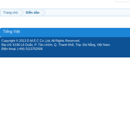
Trang chủ
Diễn đàn
Tiếng Việt
Copyright © 2013 D.M.E.C Co.,Ltd, All Rights Reserved.
Địa chỉ: K190 Lê Duẩn, P. Tân chính, Q. Thanh Khê, Thp. Đà Nẵng, Việt Nam.
Điện thoại: (+84) 5113752506