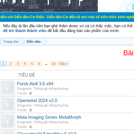
n đàn Cơ Điện - Diễn đàn Cơ điện là nơi chia sẽ kiến thức kinh nghiệm trong l
Nếu đây là lần đầu tiên bạn ghé thăm dmec.vn và có thắc mắc, bạn có th
để trở thành thành viên
để bắt đầu đăng bán sản phẩm của mình.
Trang chủ
Diễn đàn
Bài
1
2
3
4
5
6
→
10
Tiếp >
TIÊU ĐỀ
Forsk Atoll 3.6 x64
Drograms
,
Thông gió thông thường
Trả lời:
0
Openwind 2024 v2.0
Drograms
,
Thông gió thông thường
Trả lời:
0
Meta Imaging Series MetaMorph
Drograms
,
Thông gió thông thường
Trả lời:
0