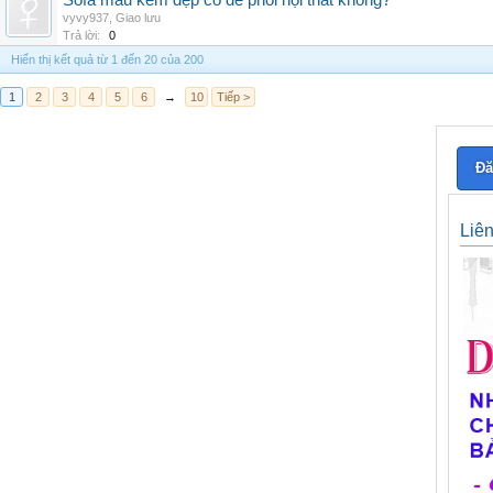
Sofa màu kem đẹp có dễ phối nội thất không?
vyvy937
,
Giao lưu
Trả lời:
0
Hiển thị kết quả từ 1 đến 20 của 200
1
2
3
4
5
6
→
10
Tiếp >
Đă
Liê