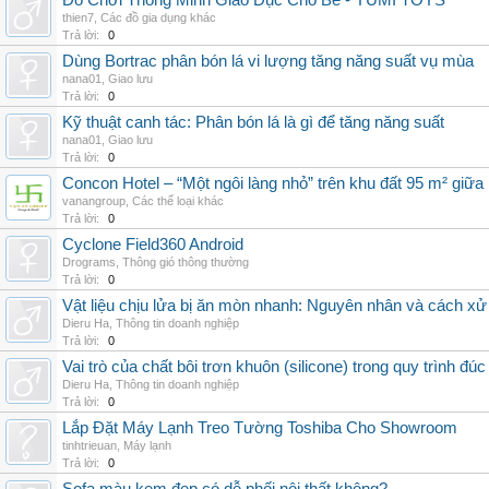
Đồ Chơi Thông Minh Giáo Dục Cho Bé - YUMI TOYS
thien7
,
Các đồ gia dụng khác
Trả lời:
0
Dùng Bortrac phân bón lá vi lượng tăng năng suất vụ mùa
nana01
,
Giao lưu
Trả lời:
0
Kỹ thuật canh tác: Phân bón lá là gì để tăng năng suất
nana01
,
Giao lưu
Trả lời:
0
Concon Hotel – “Một ngôi làng nhỏ” trên khu đất 95 m² giữa
vanangroup
,
Các thể loại khác
Trả lời:
0
Cyclone Field360 Android
Drograms
,
Thông gió thông thường
Trả lời:
0
Vật liệu chịu lửa bị ăn mòn nhanh: Nguyên nhân và cách xử 
Dieru Ha
,
Thông tin doanh nghiệp
Trả lời:
0
Vai trò của chất bôi trơn khuôn (silicone) trong quy trình đ
Dieru Ha
,
Thông tin doanh nghiệp
Trả lời:
0
Lắp Đặt Máy Lạnh Treo Tường Toshiba Cho Showroom
tinhtrieuan
,
Máy lạnh
Trả lời:
0