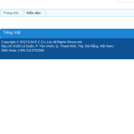
Trang chủ
Diễn đàn
Tiếng Việt
Copyright © 2013 D.M.E.C Co.,Ltd, All Rights Reserved.
Địa chỉ: K190 Lê Duẩn, P. Tân chính, Q. Thanh Khê, Thp. Đà Nẵng, Việt Nam.
Điện thoại: (+84) 5113752506