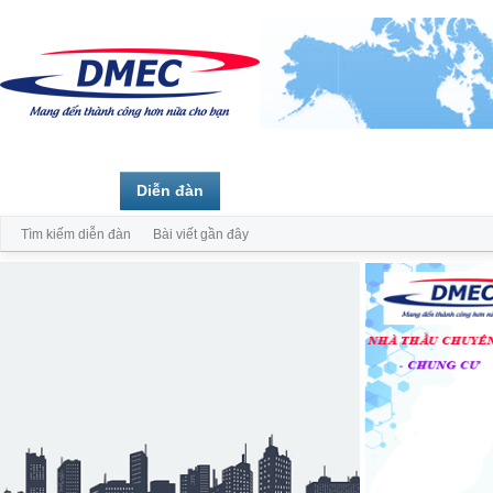
Trang chủ
Diễn đàn
Thành viên
Tìm kiếm diễn đàn
Bài viết gần đây