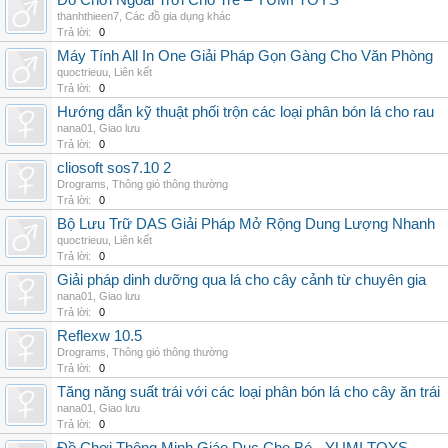
Đồ Chơi Ngoài Trời Cho Trẻ – YUMI TOYS
thanhthieen7
,
Các đồ gia dụng khác
Trả lời:
0
Máy Tính All In One Giải Pháp Gọn Gàng Cho Văn Phòng
quoctrieuu
,
Liên kết
Trả lời:
0
Hướng dẫn kỹ thuật phối trộn các loại phân bón lá cho rau
nana01
,
Giao lưu
Trả lời:
0
cliosoft sos7.10 2
Drograms
,
Thông gió thông thường
Trả lời:
0
Bộ Lưu Trữ DAS Giải Pháp Mở Rộng Dung Lượng Nhanh
quoctrieuu
,
Liên kết
Trả lời:
0
Giải pháp dinh dưỡng qua lá cho cây cảnh từ chuyên gia
nana01
,
Giao lưu
Trả lời:
0
Reflexw 10.5
Drograms
,
Thông gió thông thường
Trả lời:
0
Tăng năng suất trái với các loại phân bón lá cho cây ăn trái
nana01
,
Giao lưu
Trả lời:
0