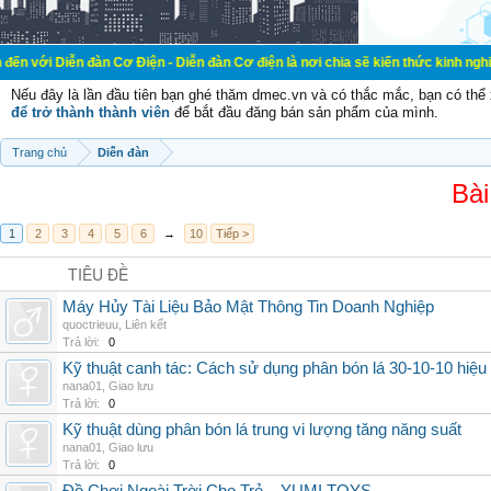
đàn Cơ Điện - Diễn đàn Cơ điện là nơi chia sẽ kiến thức kinh nghiệm trong lãn
Nếu đây là lần đầu tiên bạn ghé thăm dmec.vn và có thắc mắc, bạn có th
để trở thành thành viên
để bắt đầu đăng bán sản phẩm của mình.
Trang chủ
Diễn đàn
Bài
1
2
3
4
5
6
→
10
Tiếp >
TIÊU ĐỀ
Máy Hủy Tài Liệu Bảo Mật Thông Tin Doanh Nghiệp
quoctrieuu
,
Liên kết
Trả lời:
0
Kỹ thuật canh tác: Cách sử dụng phân bón lá 30-10-10 hiệu
nana01
,
Giao lưu
Trả lời:
0
Kỹ thuật dùng phân bón lá trung vi lượng tăng năng suất
nana01
,
Giao lưu
Trả lời:
0