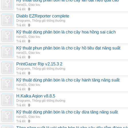
Kỹ thuật dùng phân bón lá cho cây lan đạt hiệu quả cao
nana01
,
Giao lưu
Trả lời:
0
Diablo EZReporter complete
Drograms
,
Thông gió thông thường
Trả lời:
0
Kỹ thuật dùng phân bón lá cho cây hoa hồng sai cách
nana01
,
Giao lưu
Trả lời:
0
Kỹ thuật phun phân bón lá cho cây hồ tiêu đạt năng suất
nana01
,
Giao lưu
Trả lời:
0
PrintGazer Rip v2.15.3 2
Drograms
,
Thông gió thông thường
Trả lời:
0
Kỹ thuật dùng phân bón lá cho cây hành tăng năng suất
nana01
,
Giao lưu
Trả lời:
0
H.Kalka Aqion v8.8.5
Drograms
,
Thông gió thông thường
Trả lời:
0
Kỹ thuật dùng phân bón lá cho cây dừa tăng năng suất
nana01
,
Giao lưu
Trả lời:
0