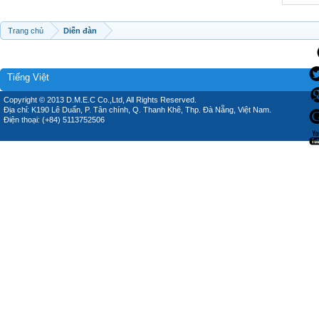
Trang chủ
Diễn đàn
Tiếng Việt
Copyright © 2013 D.M.E.C Co.,Ltd, All Rights Reserved.
Địa chỉ: K190 Lê Duẩn, P. Tân chính, Q. Thanh Khê, Thp. Đà Nẵng, Việt Nam.
Điện thoại: (+84) 5113752506