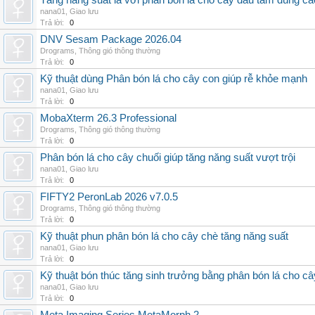
Tăng năng suất lá với phân bón lá cho cây dâu tằm đúng c
nana01
,
Giao lưu
Trả lời:
0
DNV Sesam Package 2026.04
Drograms
,
Thông gió thông thường
Trả lời:
0
Kỹ thuật dùng Phân bón lá cho cây con giúp rễ khỏe mạnh
nana01
,
Giao lưu
Trả lời:
0
MobaXterm 26.3 Professional
Drograms
,
Thông gió thông thường
Trả lời:
0
Phân bón lá cho cây chuối giúp tăng năng suất vượt trội
nana01
,
Giao lưu
Trả lời:
0
FIFTY2 PeronLab 2026 v7.0.5
Drograms
,
Thông gió thông thường
Trả lời:
0
Kỹ thuật phun phân bón lá cho cây chè tăng năng suất
nana01
,
Giao lưu
Trả lời:
0
Kỹ thuật bón thúc tăng sinh trưởng bằng phân bón lá cho c
nana01
,
Giao lưu
Trả lời:
0