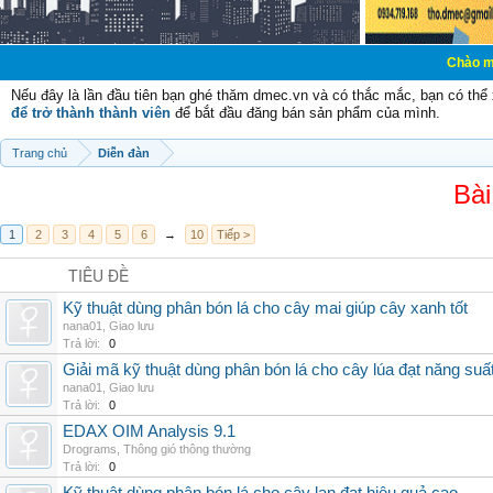
Chào mừng các bạn 
Nếu đây là lần đầu tiên bạn ghé thăm dmec.vn và có thắc mắc, bạn có th
để trở thành thành viên
để bắt đầu đăng bán sản phẩm của mình.
Trang chủ
Diễn đàn
Bài
1
2
3
4
5
6
→
10
Tiếp >
TIÊU ĐỀ
Kỹ thuật dùng phân bón lá cho cây mai giúp cây xanh tốt
nana01
,
Giao lưu
Trả lời:
0
Giải mã kỹ thuật dùng phân bón lá cho cây lúa đạt năng suấ
nana01
,
Giao lưu
Trả lời:
0
EDAX OIM Analysis 9.1
Drograms
,
Thông gió thông thường
Trả lời:
0