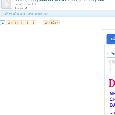
Kỹ thuật dùng phân bón lá hydro fulvic tăng năng suất
nana01
,
Giao lưu
Trả lời:
0
Hiển thị kết quả từ 1 đến 20 của 200
1
2
3
4
5
6
→
10
Tiếp >
Đă
Liê