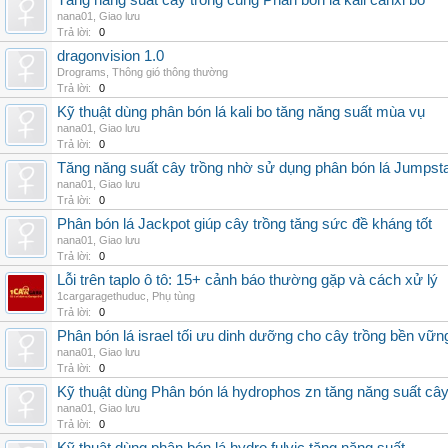
Tăng năng suất cây trồng cùng Phân bón lá kali canxi bo
nana01
,
Giao lưu
Trả lời:
0
dragonvision 1.0
Drograms
,
Thông gió thông thường
Trả lời:
0
Kỹ thuật dùng phân bón lá kali bo tăng năng suất mùa vụ
nana01
,
Giao lưu
Trả lời:
0
Tăng năng suất cây trồng nhờ sử dụng phân bón lá Jumpsta
nana01
,
Giao lưu
Trả lời:
0
Phân bón lá Jackpot giúp cây trồng tăng sức đề kháng tốt
nana01
,
Giao lưu
Trả lời:
0
Lỗi trên taplo ô tô: 15+ cảnh báo thường gặp và cách xử lý
1cargaragethuduc
,
Phụ tùng
Trả lời:
0
Phân bón lá israel tối ưu dinh dưỡng cho cây trồng bền vữn
nana01
,
Giao lưu
Trả lời:
0
Kỹ thuật dùng Phân bón lá hydrophos zn tăng năng suất câ
nana01
,
Giao lưu
Trả lời:
0