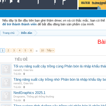
Chà
Nếu đây là lần đầu tiên bạn ghé thăm dmec.vn và có thắc mắc, bạn có th
để trở thành thành viên
để bắt đầu đăng bán sản phẩm của mình.
Trang chủ
Diễn đàn
Bài
1
2
3
4
5
6
→
10
Tiếp >
TIÊU ĐỀ
Tối ưu năng suất cây trồng cùng Phân bón lá nhập khẩu thái
nana01
,
Giao lưu
Trả lời:
0
Tăng năng suất cây trồng nhờ Phân bón lá nhập khẩu tây b
nana01
,
Giao lưu
Trả lời:
0
NedGraphics 2025.1
Drograms
,
Thông gió thông thường
Trả lời:
0