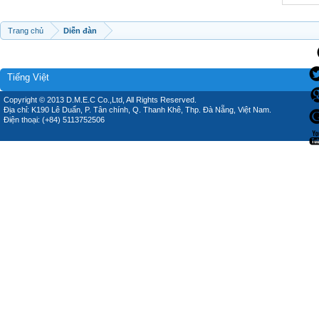
Trang chủ
Diễn đàn
Tiếng Việt
Copyright © 2013 D.M.E.C Co.,Ltd, All Rights Reserved.
Địa chỉ: K190 Lê Duẩn, P. Tân chính, Q. Thanh Khê, Thp. Đà Nẵng, Việt Nam.
Điện thoại: (+84) 5113752506