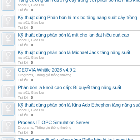
Tăng cường dinh dưỡng cây trồng với phân bón lá nhập kh
nana01
,
Giao lưu
Trả lời:
0
Kỹ thuật dùng Phân bón lá mx bo tăng năng suất cây trồng
nana01
,
Giao lưu
Trả lời:
0
Kỹ thuật dùng phân bón lá mít cho lan đạt hiệu quả cao
nana01
,
Giao lưu
Trả lời:
0
Kỹ thuật dùng phân bón lá Michael Jack tăng năng suất
nana01
,
Giao lưu
Trả lời:
0
GEOVIA Whittle 2026 v4.9 2
Drograms
,
Thông gió thông thường
Trả lời:
0
Phân bón lá kno3 cao cấp: Bí quyết tăng năng suất
nana01
,
Giao lưu
Trả lời:
0
Kỹ thuật dùng phân bón lá Kina Ado Ethephon tăng năng suấ
nana01
,
Giao lưu
Trả lời:
0
Process IT OPC Simulation Server
Drograms
,
Thông gió thông thường
Trả lời:
0