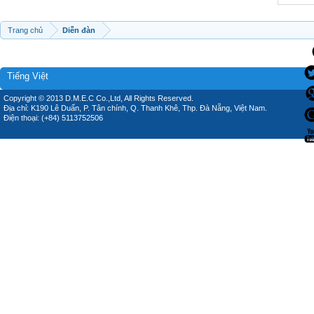
Trang chủ
Diễn đàn
Tiếng Việt
Copyright © 2013 D.M.E.C Co.,Ltd, All Rights Reserved.
Địa chỉ: K190 Lê Duẩn, P. Tân chính, Q. Thanh Khê, Thp. Đà Nẵng, Việt Nam.
Điện thoại: (+84) 5113752506