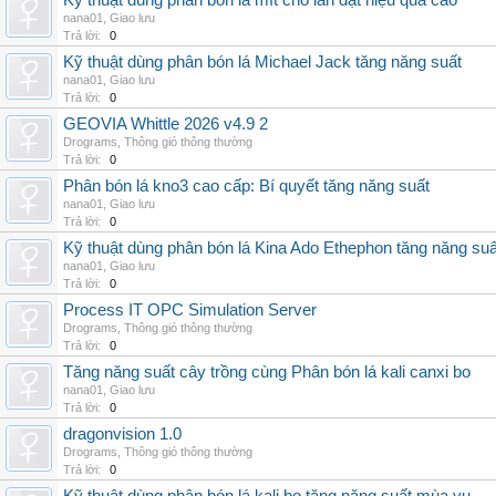
Kỹ thuật dùng phân bón lá mít cho lan đạt hiệu quả cao
nana01
,
Giao lưu
Trả lời:
0
Kỹ thuật dùng phân bón lá Michael Jack tăng năng suất
nana01
,
Giao lưu
Trả lời:
0
GEOVIA Whittle 2026 v4.9 2
Drograms
,
Thông gió thông thường
Trả lời:
0
Phân bón lá kno3 cao cấp: Bí quyết tăng năng suất
nana01
,
Giao lưu
Trả lời:
0
Kỹ thuật dùng phân bón lá Kina Ado Ethephon tăng năng suấ
nana01
,
Giao lưu
Trả lời:
0
Process IT OPC Simulation Server
Drograms
,
Thông gió thông thường
Trả lời:
0
Tăng năng suất cây trồng cùng Phân bón lá kali canxi bo
nana01
,
Giao lưu
Trả lời:
0
dragonvision 1.0
Drograms
,
Thông gió thông thường
Trả lời:
0