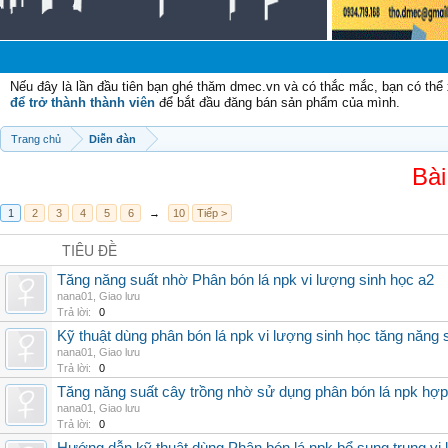
Nếu đây là lần đầu tiên bạn ghé thăm dmec.vn và có thắc mắc, bạn có th
để trở thành thành viên
để bắt đầu đăng bán sản phẩm của mình.
Trang chủ
Diễn đàn
Bài
1
2
3
4
5
6
→
10
Tiếp >
TIÊU ĐỀ
Tăng năng suất nhờ Phân bón lá npk vi lượng sinh học a2
nana01
,
Giao lưu
Trả lời:
0
Kỹ thuật dùng phân bón lá npk vi lượng sinh học tăng năng 
nana01
,
Giao lưu
Trả lời:
0
Tăng năng suất cây trồng nhờ sử dụng phân bón lá npk hợp 
nana01
,
Giao lưu
Trả lời:
0