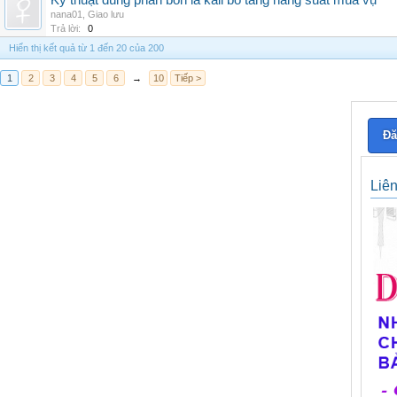
Kỹ thuật dùng phân bón lá kali bo tăng năng suất mùa vụ
nana01
,
Giao lưu
Trả lời:
0
Hiển thị kết quả từ 1 đến 20 của 200
1
2
3
4
5
6
→
10
Tiếp >
Đă
Liê