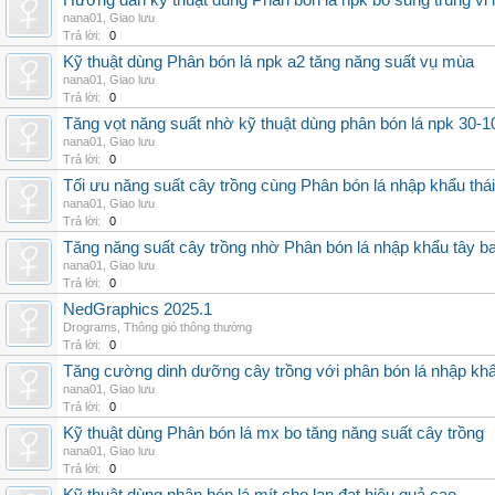
Hướng dẫn kỹ thuật dùng Phân bón lá npk bổ sung trung vi
nana01
,
Giao lưu
Trả lời:
0
Kỹ thuật dùng Phân bón lá npk a2 tăng năng suất vụ mùa
nana01
,
Giao lưu
Trả lời:
0
Tăng vọt năng suất nhờ kỹ thuật dùng phân bón lá npk 30-1
nana01
,
Giao lưu
Trả lời:
0
Tối ưu năng suất cây trồng cùng Phân bón lá nhập khẩu thái
nana01
,
Giao lưu
Trả lời:
0
Tăng năng suất cây trồng nhờ Phân bón lá nhập khẩu tây b
nana01
,
Giao lưu
Trả lời:
0
NedGraphics 2025.1
Drograms
,
Thông gió thông thường
Trả lời:
0
Tăng cường dinh dưỡng cây trồng với phân bón lá nhập kh
nana01
,
Giao lưu
Trả lời:
0
Kỹ thuật dùng Phân bón lá mx bo tăng năng suất cây trồng
nana01
,
Giao lưu
Trả lời:
0