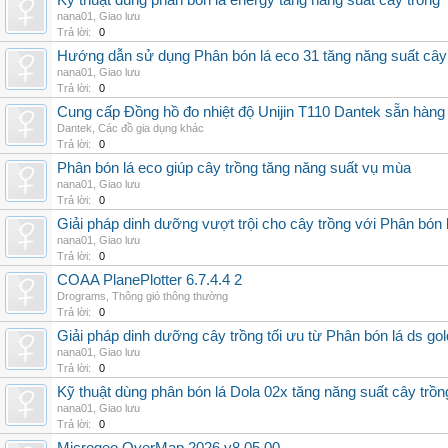
Kỹ thuật dùng phân bón lá energy tăng năng suất cây trồng
nana01
,
Giao lưu
Trả lời:
0
Hướng dẫn sử dụng Phân bón lá eco 31 tăng năng suất cây
nana01
,
Giao lưu
Trả lời:
0
Cung cấp Đồng hồ đo nhiệt độ Unijin T110 Dantek sẵn hàng 
Dantek
,
Các đồ gia dụng khác
Trả lời:
0
Phân bón lá eco giúp cây trồng tăng năng suất vụ mùa
nana01
,
Giao lưu
Trả lời:
0
Giải pháp dinh dưỡng vượt trội cho cây trồng với Phân bón 
nana01
,
Giao lưu
Trả lời:
0
COAA PlanePlotter 6.7.4.4 2
Drograms
,
Thông gió thông thường
Trả lời:
0
Giải pháp dinh dưỡng cây trồng tối ưu từ Phân bón lá ds gol
nana01
,
Giao lưu
Trả lời:
0
Kỹ thuật dùng phân bón lá Dola 02x tăng năng suất cây trồn
nana01
,
Giao lưu
Trả lời:
0