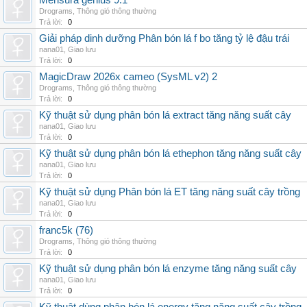
Mensura genius 9.1
Drograms
,
Thông gió thông thường
Trả lời:
0
Giải pháp dinh dưỡng Phân bón lá f bo tăng tỷ lệ đậu trái
nana01
,
Giao lưu
Trả lời:
0
MagicDraw 2026x cameo (SysML v2) 2
Drograms
,
Thông gió thông thường
Trả lời:
0
Kỹ thuật sử dụng phân bón lá extract tăng năng suất cây
nana01
,
Giao lưu
Trả lời:
0
Kỹ thuật sử dụng phân bón lá ethephon tăng năng suất cây
nana01
,
Giao lưu
Trả lời:
0
Kỹ thuật sử dụng Phân bón lá ET tăng năng suất cây trồng
nana01
,
Giao lưu
Trả lời:
0
franc5k (76)
Drograms
,
Thông gió thông thường
Trả lời:
0
Kỹ thuật sử dụng phân bón lá enzyme tăng năng suất cây
nana01
,
Giao lưu
Trả lời:
0