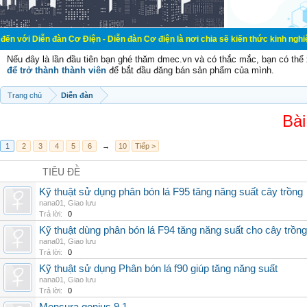
đàn Cơ Điện - Diễn đàn Cơ điện là nơi chia sẽ kiến thức kinh nghiệm trong lãnh
Nếu đây là lần đầu tiên bạn ghé thăm dmec.vn và có thắc mắc, bạn có th
để trở thành thành viên
để bắt đầu đăng bán sản phẩm của mình.
Trang chủ
Diễn đàn
Bài
1
2
3
4
5
6
→
10
Tiếp >
TIÊU ĐỀ
Kỹ thuật sử dụng phân bón lá F95 tăng năng suất cây trồng
nana01
,
Giao lưu
Trả lời:
0
Kỹ thuật dùng phân bón lá F94 tăng năng suất cho cây trồng
nana01
,
Giao lưu
Trả lời:
0
Kỹ thuật sử dụng Phân bón lá f90 giúp tăng năng suất
nana01
,
Giao lưu
Trả lời:
0