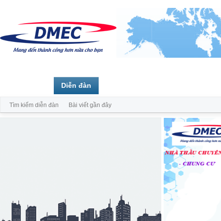
Trang chủ
Diễn đàn
Thành viên
Tìm kiếm diễn đàn
Bài viết gần đây