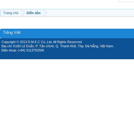
Trang chủ
Diễn đàn
Tiếng Việt
Copyright © 2013 D.M.E.C Co.,Ltd, All Rights Reserved.
Địa chỉ: K190 Lê Duẩn, P. Tân chính, Q. Thanh Khê, Thp. Đà Nẵng, Việt Nam.
Điện thoại: (+84) 5113752506