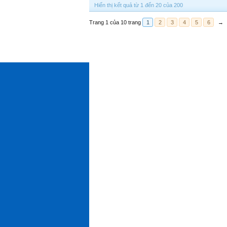
Hiển thị kết quả từ 1 đến 20 của 200
Trang 1 của 10 trang
1
2
3
4
5
6
→