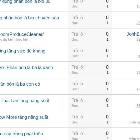
Trả lời:
0
 dụng phân bón lá bio 36
Đọc:
1
18
Trả lời:
0
g phân bón lá bio chuyên sâu
Đọc:
1
25
Trả lời:
0
JohhB
loomProduceCleaner/
g dự kiến thực hiện
Đọc:
1
29
Trả lời:
0
rồng tăng sức đề kháng
Đọc:
1
31
Trả lời:
0
ới Phân bón lá ba lá xanh
Đọc:
1
39
Trả lời:
0
ân bón lá ba con cò
Đọc:
1
47
Trả lời:
0
 Thái Lan tăng năng suất
Đọc:
1
55
Trả lời:
0
row More tăng năng suất
Đọc:
1
Hôm na
Trả lời:
0
o cây trồng phát triển
Đọc:
2
Hôm na