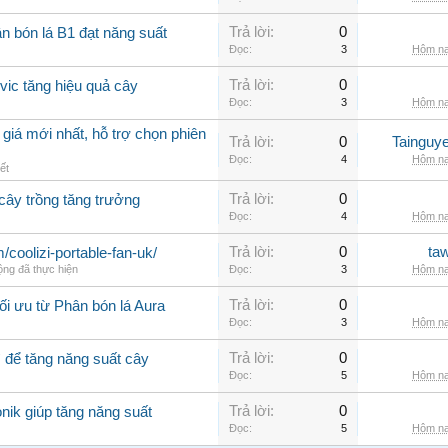
Trả lời:
0
n bón lá B1 đạt năng suất
Đọc:
3
Hôm na
Trả lời:
0
lvic tăng hiệu quả cây
Đọc:
3
Hôm na
giá mới nhất, hỗ trợ chọn phiên
Trả lời:
0
Tainguy
Đọc:
4
Hôm na
ết
Trả lời:
0
 cây trồng tăng trưởng
Đọc:
4
Hôm na
Trả lời:
0
ta
m/coolizi-portable-fan-uk/
ộng đã thực hiện
Đọc:
3
Hôm na
Trả lời:
0
ối ưu từ Phân bón lá Aura
Đọc:
3
Hôm na
Trả lời:
0
ì để tăng năng suất cây
Đọc:
5
Hôm na
Trả lời:
0
nik giúp tăng năng suất
Đọc:
5
Hôm na