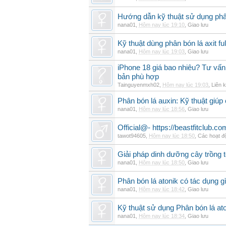
Hướng dẫn kỹ thuật sử dụng phâ
nana01
,
Hôm nay lúc 19:10
,
Giao lưu
Kỹ thuật dùng phân bón lá axit fu
nana01
,
Hôm nay lúc 19:03
,
Giao lưu
iPhone 18 giá bao nhiêu? Tư vấn 
bản phù hợp
Tainguyenmxh02
,
Hôm nay lúc 19:03
,
Liên k
Phân bón lá auxin: Kỹ thuật giúp
nana01
,
Hôm nay lúc 18:56
,
Giao lưu
Official@- https://beastfitclub.co
tawot94605
,
Hôm nay lúc 18:50
,
Các hoạt đ
Giải pháp dinh dưỡng cây trồng t
nana01
,
Hôm nay lúc 18:50
,
Giao lưu
Phân bón lá atonik có tác dụng g
nana01
,
Hôm nay lúc 18:42
,
Giao lưu
Kỹ thuật sử dụng Phân bón lá ato
nana01
,
Hôm nay lúc 18:34
,
Giao lưu