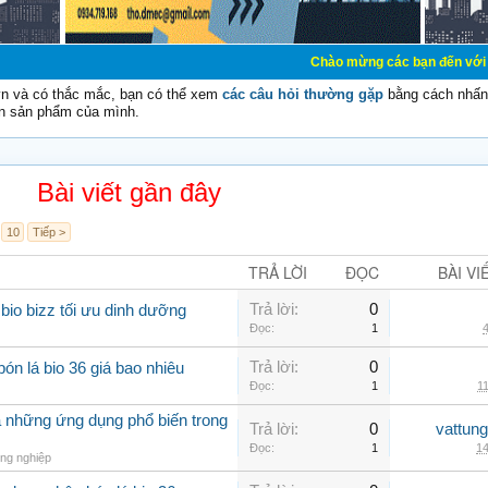
Chào mừng các bạn đến với Diễn đàn Cơ Đi
vn và có thắc mắc, bạn có thể xem
các câu hỏi thường gặp
bằng cách nhấn 
n sản phẩm của mình.
Bài viết gần đây
10
Tiếp >
TRẢ LỜI
ĐỌC
BÀI VI
Trả lời:
0
io bizz tối ưu dinh dưỡng
Đọc:
1
4
Trả lời:
0
ón lá bio 36 giá bao nhiêu
Đọc:
1
11
à những ứng dụng phổ biến trong
Trả lời:
0
vattun
Đọc:
1
14
ng nghiệp