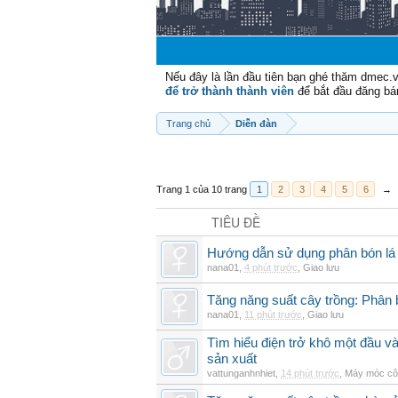
Nếu đây là lần đầu tiên bạn ghé thăm dmec.
để trở thành thành viên
để bắt đầu đăng bá
Trang chủ
Diễn đàn
Trang 1 của 10 trang
1
2
3
4
5
6
→
TIÊU ĐỀ
Hướng dẫn sử dụng phân bón lá b
nana01
,
4 phút trước
,
Giao lưu
Tăng năng suất cây trồng: Phân b
nana01
,
11 phút trước
,
Giao lưu
Tìm hiểu điện trở khô một đầu v
sản xuất
vattunganhnhiet
,
14 phút trước
,
Máy móc cô