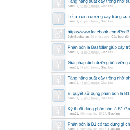
Tăng năng suất cây trồng nhờ sử
nana01
,
18 phút trước
,
Giao lưu
Tối ưu dinh dưỡng cây trồng cùn
nana01
,
25 phút trước
,
Giao lưu
https://www.facebook.com/PodB
JohhBuchanan
,
29 phút trước
,
Các hoạt độn
Phân bón lá Basfoliar giúp cây t
nana01
,
31 phút trước
,
Giao lưu
Giải pháp dinh dưỡng bền vững v
nana01
,
39 phút trước
,
Giao lưu
Tăng năng suất cây trồng nhờ ph
nana01
,
47 phút trước
,
Giao lưu
Bí quyết sử dụng phân bón lá B1
nana01
,
55 phút trước
,
Giao lưu
Kỹ thuật dùng phân bón lá B1 G
nana01
,
Hôm nay lúc 19:24
,
Giao lưu
Phân bón lá B1 có tác dụng gì ch
nana01
,
Hôm nay lúc 19:17
,
Giao lưu