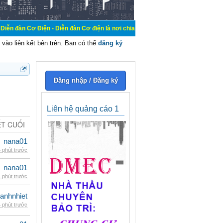
ện - Diễn đàn Cơ điện là nơi chia sẽ kiến thức kinh nghiệm trong lãnh vực cơ đ
vào liên kết bên trên. Bạn có thể
đăng ký
Đăng nhập / Đăng ký
Liên hệ quảng cáo 1
ẾT CUỐI
nana01
 phút trước
nana01
 phút trước
ganhnhiet
 phút trước