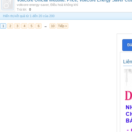
VoltCore Official Website: Price, VoltCore Energy Saver Co
voltcore-energy-saver
,
Điều hoà không khí
Trả lời:
0
Hiển thị kết quả từ 1 đến 20 của 200
1
2
3
4
5
6
→
10
Tiếp >
Đă
Liê