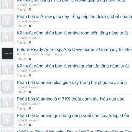
Kỹ thuật sử dụng Phân bón lá atonik giúp tăng năng suất
nana01
,
Giao lưu
Trả lời:
0
Phân bón lá Arrow giúp cây trồng hấp thu dưỡng chất nhanh
nana01
,
Giao lưu
Trả lời:
0
Kỹ thuật dùng phân bón lá amino rong biển tăng năng suất
nana01
,
Giao lưu
Trả lời:
0
Future-Ready Astrology App Development Company for Bu
Appslure
,
Thông tin doanh nghiệp
Trả lời:
0
Kỹ thuật dùng phân bón lá amino quelant fe tăng năng suất
nana01
,
Giao lưu
Trả lời:
0
Phân bón lá amino plus giúp cây trồng hồi phục sức sống
nana01
,
Giao lưu
Trả lời:
0
Phân bón lá amino là gì? Kỹ thuật canh tác hiệu quả cao
nana01
,
Giao lưu
Trả lời:
0
Phân bón lá amino gold tăng năng suất cho cây trồng khỏe
nana01
,
Giao lưu
Trả lời:
0