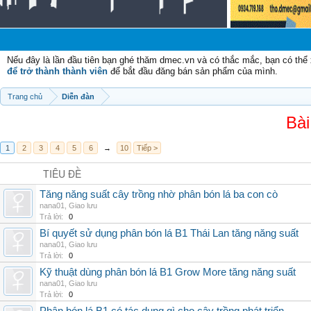
C
Nếu đây là lần đầu tiên bạn ghé thăm dmec.vn và có thắc mắc, bạn có th
để trở thành thành viên
để bắt đầu đăng bán sản phẩm của mình.
Trang chủ
Diễn đàn
Bài
1
2
3
4
5
6
→
10
Tiếp >
TIÊU ĐỀ
Tăng năng suất cây trồng nhờ phân bón lá ba con cò
nana01
,
Giao lưu
Trả lời:
0
Bí quyết sử dụng phân bón lá B1 Thái Lan tăng năng suất
nana01
,
Giao lưu
Trả lời:
0
Kỹ thuật dùng phân bón lá B1 Grow More tăng năng suất
nana01
,
Giao lưu
Trả lời:
0