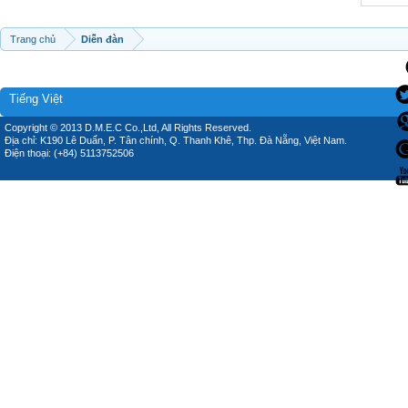
Trang chủ
Diễn đàn
Tiếng Việt
Copyright © 2013 D.M.E.C Co.,Ltd, All Rights Reserved.
Địa chỉ: K190 Lê Duẩn, P. Tân chính, Q. Thanh Khê, Thp. Đà Nẵng, Việt Nam.
Điện thoại: (+84) 5113752506