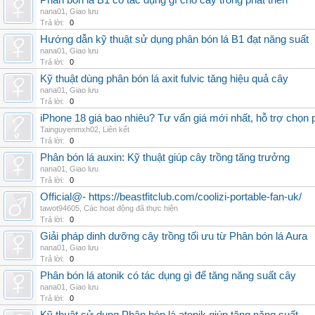
Phân bón lá B1 có tác dụng gì cho cây trồng phát triển
nana01
,
Giao lưu
Trả lời:
0
Hướng dẫn kỹ thuật sử dụng phân bón lá B1 đạt năng suất
nana01
,
Giao lưu
Trả lời:
0
Kỹ thuật dùng phân bón lá axit fulvic tăng hiệu quả cây
nana01
,
Giao lưu
Trả lời:
0
iPhone 18 giá bao nhiêu? Tư vấn giá mới nhất, hỗ trợ chọn
Tainguyenmxh02
,
Liên kết
Trả lời:
0
Phân bón lá auxin: Kỹ thuật giúp cây trồng tăng trưởng
nana01
,
Giao lưu
Trả lời:
0
Official@- https://beastfitclub.com/coolizi-portable-fan-uk/
tawot94605
,
Các hoạt động đã thực hiện
Trả lời:
0
Giải pháp dinh dưỡng cây trồng tối ưu từ Phân bón lá Aura
nana01
,
Giao lưu
Trả lời:
0
Phân bón lá atonik có tác dụng gì để tăng năng suất cây
nana01
,
Giao lưu
Trả lời:
0