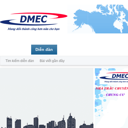
Trang chủ
Diễn đàn
Thành viên
Tìm kiếm diễn đàn
Bài viết gần đây