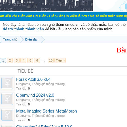
ễn đàn Cơ Điện - Diễn đàn Cơ điện là nơi chia sẽ kiến thức kinh nghiệm trong l
Nếu đây là lần đầu tiên bạn ghé thăm dmec.vn và có thắc mắc, bạn có th
để trở thành thành viên
để bắt đầu đăng bán sản phẩm của mình.
Trang chủ
Diễn đàn
Bài
1
2
3
4
5
6
→
10
Tiếp >
TIÊU ĐỀ
Forsk Atoll 3.6 x64
Drograms
,
Thông gió thông thường
Trả lời:
0
Openwind 2024 v2.0
Drograms
,
Thông gió thông thường
Trả lời:
0
Meta Imaging Series MetaMorph
Drograms
,
Thông gió thông thường
Trả lời:
0