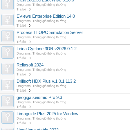
Clearedge3d EdgeWise 5.10.0
Drograms
,
Thông gió thông thường
Trả lời:
0
EViews Enterprise Edition 14.0
Drograms
,
Thông gió thông thường
Trả lời:
0
Process IT OPC Simulation Server
Drograms
,
Thông gió thông thường
Trả lời:
0
Leica Cyclone 3DR v2026.0.1 2
Drograms
,
Thông gió thông thường
Trả lời:
0
Reliasoft 2024
Drograms
,
Thông gió thông thường
Trả lời:
0
Drillsoft HDX Plus v.1.0.1.113 2
Drograms
,
Thông gió thông thường
Trả lời:
0
geogiga seismic Pro 9.3
Drograms
,
Thông gió thông thường
Trả lời:
0
Limaguide Plus 2025 for Window
Drograms
,
Thông gió thông thường
Trả lời:
0