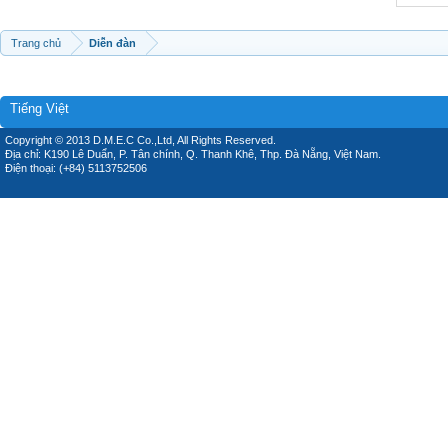
Trang chủ
Diễn đàn
Tiếng Việt
Copyright © 2013 D.M.E.C Co.,Ltd, All Rights Reserved.
Địa chỉ: K190 Lê Duẩn, P. Tân chính, Q. Thanh Khê, Thp. Đà Nẵng, Việt Nam.
Điện thoại: (+84) 5113752506