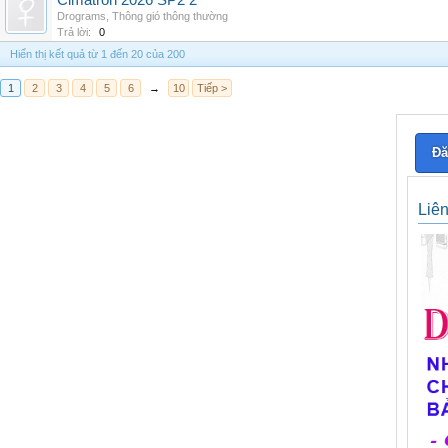
Cimatron 2026 SP2 2
Drograms
,
Thông gió thông thường
Trả lời:
0
Hiển thị kết quả từ 1 đến 20 của 200
1
2
3
4
5
6
→
10
Tiếp >
Đă
Liê