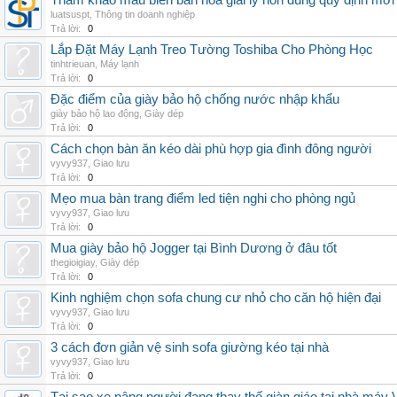
Tham khảo mẫu biên bản hòa giải ly hôn đúng quy định mới
luatsuspt
,
Thông tin doanh nghiệp
Trả lời:
0
Lắp Đặt Máy Lạnh Treo Tường Toshiba Cho Phòng Học
tinhtrieuan
,
Máy lạnh
Trả lời:
0
Đặc điểm của giày bảo hộ chống nước nhập khẩu
giày bảo hộ lao động
,
Giày dép
Trả lời:
0
Cách chọn bàn ăn kéo dài phù hợp gia đình đông người
vyvy937
,
Giao lưu
Trả lời:
0
Mẹo mua bàn trang điểm led tiện nghi cho phòng ngủ
vyvy937
,
Giao lưu
Trả lời:
0
Mua giày bảo hộ Jogger tại Bình Dương ở đâu tốt
thegioigiay
,
Giày dép
Trả lời:
0
Kinh nghiệm chọn sofa chung cư nhỏ cho căn hộ hiện đại
vyvy937
,
Giao lưu
Trả lời:
0
3 cách đơn giản vệ sinh sofa giường kéo tại nhà
vyvy937
,
Giao lưu
Trả lời:
0