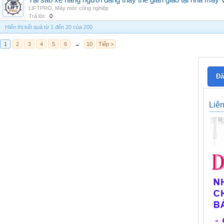
Tại sao xe nâng người đang thay thế giàn giáo tại nhà máy
LIFTPRO
,
Máy móc công nghiệp
Trả lời:
0
Hiển thị kết quả từ 1 đến 20 của 200
1
2
3
4
5
6
→
10
Tiếp >
Đă
Liê