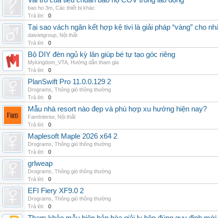
Vai trò của tiêu chuẩn bảo hộ COV trong lao động
bao ho 3m
,
Các thiết bị khác
Trả lời:
0
Tại sao vách ngăn kết hợp kệ tivi là giải pháp “vàng” cho nh
daivietgroup
,
Nội thất
Trả lời:
0
Bộ DIY đèn ngủ kỳ lân giúp bé tự tạo góc riêng
Mykingdom_VTA
,
Hướng dẫn tham gia
Trả lời:
0
PlanSwift Pro 11.0.0.129 2
Drograms
,
Thông gió thông thường
Trả lời:
0
Mẫu nhà resort nào đẹp và phù hợp xu hướng hiện nay?
FamInterior
,
Nội thất
Trả lời:
0
Maplesoft Maple 2026 x64 2
Drograms
,
Thông gió thông thường
Trả lời:
0
grlweap
Drograms
,
Thông gió thông thường
Trả lời:
0
EFI Fiery XF9.0 2
Drograms
,
Thông gió thông thường
Trả lời:
0