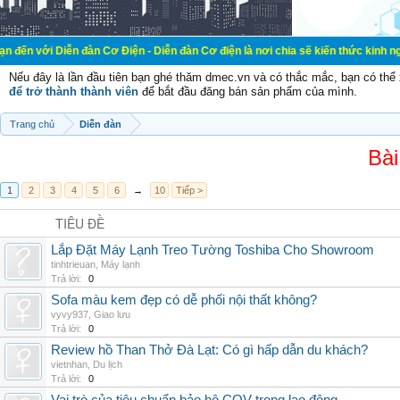
n đàn Cơ Điện - Diễn đàn Cơ điện là nơi chia sẽ kiến thức kinh nghiệm trong lã
Nếu đây là lần đầu tiên bạn ghé thăm dmec.vn và có thắc mắc, bạn có th
để trở thành thành viên
để bắt đầu đăng bán sản phẩm của mình.
Trang chủ
Diễn đàn
Bài
1
2
3
4
5
6
→
10
Tiếp >
TIÊU ĐỀ
Lắp Đặt Máy Lạnh Treo Tường Toshiba Cho Showroom
tinhtrieuan
,
Máy lạnh
Trả lời:
0
Sofa màu kem đẹp có dễ phối nội thất không?
vyvy937
,
Giao lưu
Trả lời:
0
Review hồ Than Thở Đà Lạt: Có gì hấp dẫn du khách?
vietnhan
,
Du lịch
Trả lời:
0