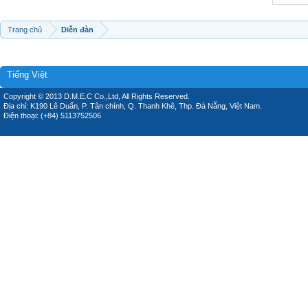
Trang chủ
Diễn đàn
Tiếng Việt
Copyright © 2013 D.M.E.C Co.,Ltd, All Rights Reserved.
Địa chỉ: K190 Lê Duẩn, P. Tân chính, Q. Thanh Khê, Thp. Đà Nẵng, Việt Nam.
Điện thoại: (+84) 5113752506