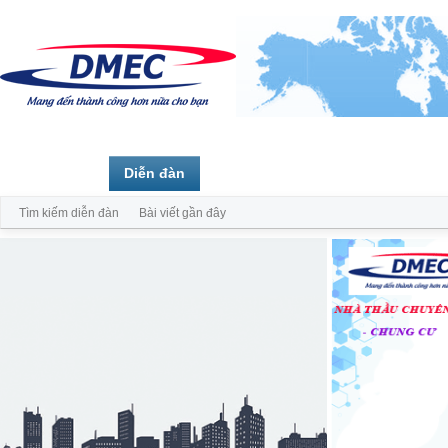
Trang chủ
Diễn đàn
Thành viên
Tìm kiếm diễn đàn
Bài viết gần đây