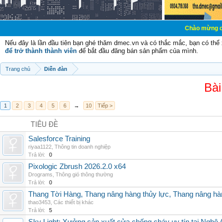
Chào mừng các bạn đến vớ
Nếu đây là lần đầu tiên bạn ghé thăm dmec.vn và có thắc mắc, bạn có th
để trở thành thành viên
để bắt đầu đăng bán sản phẩm của mình.
Trang chủ
Diễn đàn
Bài
1
2
3
4
5
6
→
10
Tiếp >
TIÊU ĐỀ
Salesforce Training
riyaa1122
,
Thông tin doanh nghiệp
Trả lời:
0
Pixologic Zbrush 2026.2.0 x64
Drograms
,
Thông gió thông thường
Trả lời:
0
Thang Tời Hàng, Thang nâng hàng thủy lực, Thang nâng hà
thao3453
,
Các thiết bị khác
Trả lời:
5