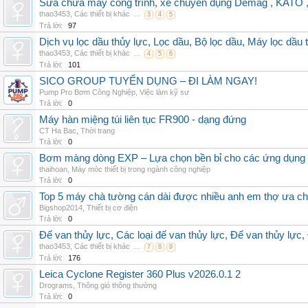
Sửa chữa máy công trình, xe chuyên dụng Demag , KAT
thao3453
,
Các thiết bị khác
...
3
4
5
Trả lời:
97
Dịch vụ lọc dầu thủy lực, Lọc dầu, Bộ lọc dầu, Máy lọc dầu 
thao3453
,
Các thiết bị khác
...
4
5
6
Trả lời:
101
SICO GROUP TUYỂN DỤNG – ĐI LÀM NGAY!
Pump Pro Bơm Công Nghiệp
,
Việc làm kỹ sư
Trả lời:
0
Máy hàn miệng túi liên tục FR900 - dạng đứng
CT Ha Bac
,
Thời trang
Trả lời:
0
Bơm màng dòng EXP – Lựa chọn bền bỉ cho các ứng dụng
thaihoan
,
Máy móc thiết bị trong ngành công nghiệp
Trả lời:
0
Top 5 máy chà tường cán dài được nhiều anh em thợ ưa c
Bigshop2014
,
Thiết bị cơ điện
Trả lời:
0
Đế van thủy lực, Các loại đế van thủy lực, Đế van thủy lực,
thao3453
,
Các thiết bị khác
...
7
8
9
Trả lời:
176
Leica Cyclone Register 360 Plus v2026.0.1 2
Drograms
,
Thông gió thông thường
Trả lời:
0