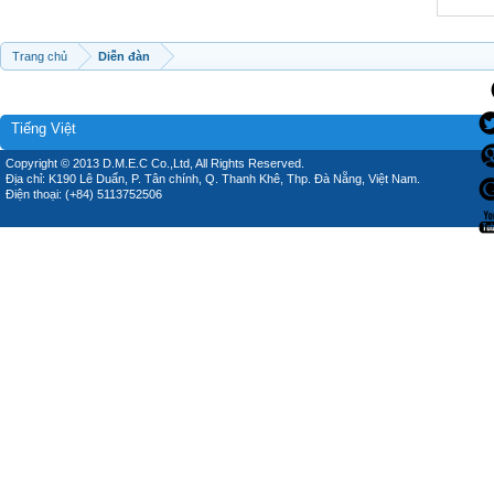
Trang chủ
Diễn đàn
Tiếng Việt
Copyright © 2013 D.M.E.C Co.,Ltd, All Rights Reserved.
Địa chỉ: K190 Lê Duẩn, P. Tân chính, Q. Thanh Khê, Thp. Đà Nẵng, Việt Nam.
Điện thoại: (+84) 5113752506