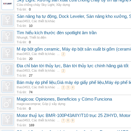
Sky Light: Xưởng sản xuất cửa chống cháy uy tín tại Nghệ 
Cửa chống cháy Sky Light
,
Xây dựng
Trả lời:
0
Sàn nâng hạ tự động, Dock Leveler, Sàn nâng kho xưởng, S
thao3453
,
Các thiết bị khác
Trả lời:
10
Tìm hiểu kích thước đèn spotlight âm trần
Nhunglt
,
Thiết bị điện
Trả lời:
0
M ép bột gốm ceramic, Máy ép bột sản xuất bi gốm (cerami
thao3453
,
Các thiết bị khác
...
2
Trả lời:
20
Địa chỉ bán tời thủy lực, Bán tời thủy lực chính hãng giá tốt
thao3453
,
Các thiết bị khác
...
2
Trả lời:
27
Bán máy ép phế liệu,Giá máy ép giấy phế liệu,Máy ép phế li
thao3453
,
Các thiết bị khác
...
2
3
4
Trả lời:
74
Magicoa: Opiniones, Beneficios y Cómo Funciona
magicoacomprar
,
Góp ý xây dựng
Trả lời:
0
Motor thuỷ lực BMR-100P43AIIY/T10 trục 25 ZIHYD, Motor
thao3453
,
Các thiết bị khác
...
7
8
9
Trả lời:
169