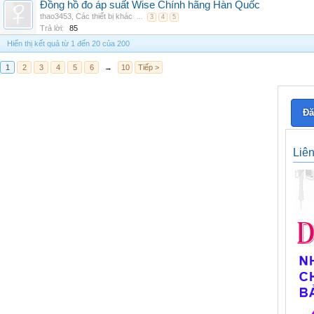
Đồng hồ đo áp suất Wise Chính hãng Hàn Quốc
thao3453
,
Các thiết bị khác
...
3
4
5
Trả lời:
85
Hiển thị kết quả từ 1 đến 20 của 200
1
2
3
4
5
6
→
10
Tiếp >
Đă
Liê