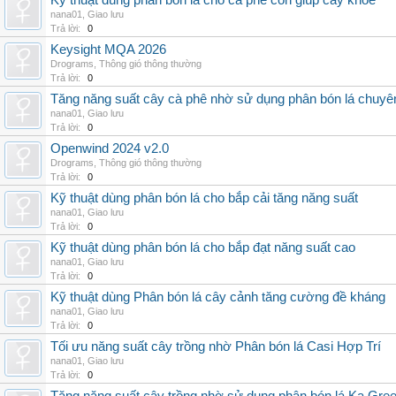
Kỹ thuật dùng phân bón lá cho cà phê con giúp cây khỏe
nana01
,
Giao lưu
Trả lời:
0
Keysight MQA 2026
Drograms
,
Thông gió thông thường
Trả lời:
0
Tăng năng suất cây cà phê nhờ sử dụng phân bón lá chuyê
nana01
,
Giao lưu
Trả lời:
0
Openwind 2024 v2.0
Drograms
,
Thông gió thông thường
Trả lời:
0
Kỹ thuật dùng phân bón lá cho bắp cải tăng năng suất
nana01
,
Giao lưu
Trả lời:
0
Kỹ thuật dùng phân bón lá cho bắp đạt năng suất cao
nana01
,
Giao lưu
Trả lời:
0
Kỹ thuật dùng Phân bón lá cây cảnh tăng cường đề kháng
nana01
,
Giao lưu
Trả lời:
0
Tối ưu năng suất cây trồng nhờ Phân bón lá Casi Hợp Trí
nana01
,
Giao lưu
Trả lời:
0