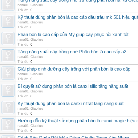
Tăng năng suất cây trồng nhờ sử dụng phân bón lá Ka Gre
nana01
,
Giao lưu
Trả lời:
0
Kỹ thuật dùng phân bón lá cao cấp đầu trâu mk 501 hiệu qu
nana01
,
Giao lưu
Trả lời:
0
Phân bón lá cao cấp của Mỹ giúp cây phục hồi xanh tốt
nana01
,
Giao lưu
Trả lời:
0
Tăng năng suất cây trồng nhờ Phân bón lá cao cấp a2
nana01
,
Giao lưu
Trả lời:
0
Giải pháp dinh dưỡng cây trồng với phân bón lá cao cấp
nana01
,
Giao lưu
Trả lời:
0
Bí quyết sử dụng phân bón lá canxi silic tăng năng suất
nana01
,
Giao lưu
Trả lời:
0
Kỹ thuật dùng phân bón lá canxi nitrat tăng năng suất
nana01
,
Giao lưu
Trả lời:
0
Hướng dẫn kỹ thuật sử dụng phân bón lá canxi magie hiệu 
nana01
,
Giao lưu
Trả lời:
0