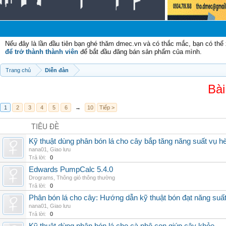
Chà
Nếu đây là lần đầu tiên bạn ghé thăm dmec.vn và có thắc mắc, bạn có th
để trở thành thành viên
để bắt đầu đăng bán sản phẩm của mình.
Trang chủ
Diễn đàn
Bài
1
2
3
4
5
6
→
10
Tiếp >
TIÊU ĐỀ
Kỹ thuật dùng phân bón lá cho cây bắp tăng năng suất vụ h
nana01
,
Giao lưu
Trả lời:
0
Edwards PumpCalc 5.4.0
Drograms
,
Thông gió thông thường
Trả lời:
0
Phân bón lá cho cây: Hướng dẫn kỹ thuật bón đạt năng suấ
nana01
,
Giao lưu
Trả lời:
0