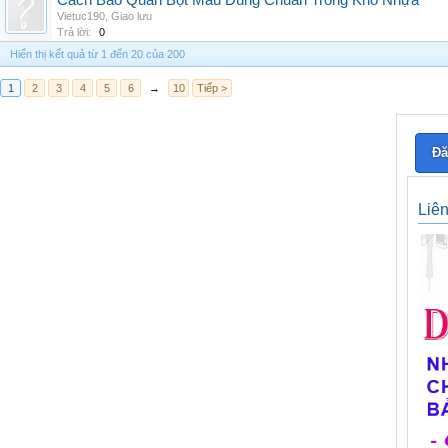
Cách Bảo Quản Bột Màu Đúng Chuẩn Trong Kho Nhựa
Vietuc190
,
Giao lưu
Trả lời:
0
Hiển thị kết quả từ 1 đến 20 của 200
1
2
3
4
5
6
→
10
Tiếp >
Đă
Liê