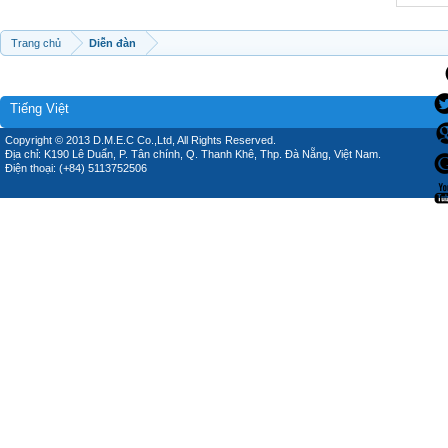
Trang chủ
Diễn đàn
Tiếng Việt
Copyright © 2013 D.M.E.C Co.,Ltd, All Rights Reserved.
Địa chỉ: K190 Lê Duẩn, P. Tân chính, Q. Thanh Khê, Thp. Đà Nẵng, Việt Nam.
Điện thoại: (+84) 5113752506