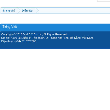
Trang chủ
Diễn đàn
Tiếng Việt
Copyright © 2013 D.M.E.C Co.,Ltd, All Rights Reserved.
Địa chỉ: K190 Lê Duẩn, P. Tân chính, Q. Thanh Khê, Thp. Đà Nẵng, Việt Nam.
Điện thoại: (+84) 5113752506