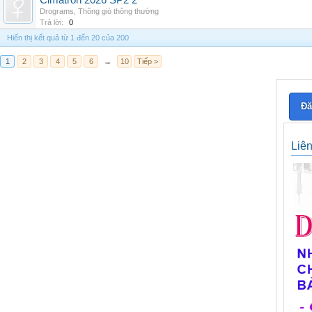
Cimatron 2026 SP2 2
Drograms
,
Thông gió thông thường
Trả lời:
0
Hiển thị kết quả từ 1 đến 20 của 200
1
2
3
4
5
6
→
10
Tiếp >
Đă
Liê