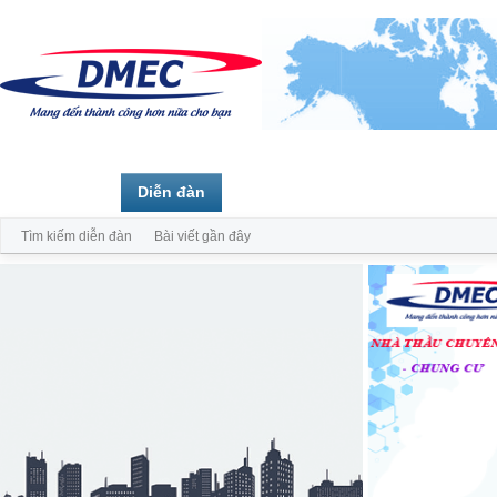
Trang chủ
Diễn đàn
Thành viên
Tìm kiếm diễn đàn
Bài viết gần đây