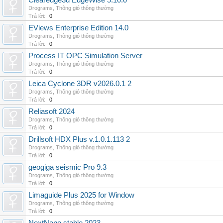
Clearedge3d EdgeWise 5.10.0
Drograms
,
Thông gió thông thường
Trả lời:
0
EViews Enterprise Edition 14.0
Drograms
,
Thông gió thông thường
Trả lời:
0
Process IT OPC Simulation Server
Drograms
,
Thông gió thông thường
Trả lời:
0
Leica Cyclone 3DR v2026.0.1 2
Drograms
,
Thông gió thông thường
Trả lời:
0
Reliasoft 2024
Drograms
,
Thông gió thông thường
Trả lời:
0
Drillsoft HDX Plus v.1.0.1.113 2
Drograms
,
Thông gió thông thường
Trả lời:
0
geogiga seismic Pro 9.3
Drograms
,
Thông gió thông thường
Trả lời:
0
Limaguide Plus 2025 for Window
Drograms
,
Thông gió thông thường
Trả lời:
0