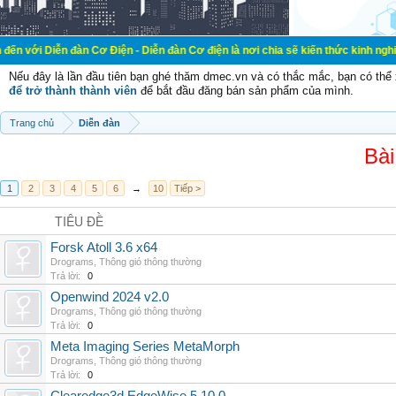
đàn Cơ Điện - Diễn đàn Cơ điện là nơi chia sẽ kiến thức kinh nghiệm trong lãn
Nếu đây là lần đầu tiên bạn ghé thăm dmec.vn và có thắc mắc, bạn có th
để trở thành thành viên
để bắt đầu đăng bán sản phẩm của mình.
Trang chủ
Diễn đàn
Bài
1
2
3
4
5
6
→
10
Tiếp >
TIÊU ĐỀ
Forsk Atoll 3.6 x64
Drograms
,
Thông gió thông thường
Trả lời:
0
Openwind 2024 v2.0
Drograms
,
Thông gió thông thường
Trả lời:
0
Meta Imaging Series MetaMorph
Drograms
,
Thông gió thông thường
Trả lời:
0