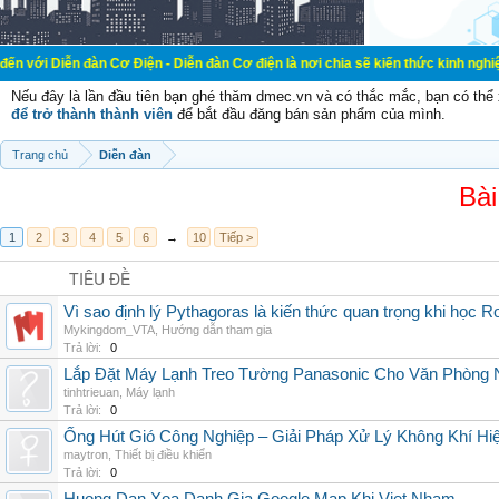
àn Cơ Điện - Diễn đàn Cơ điện là nơi chia sẽ kiến thức kinh nghiệm trong lãnh
Nếu đây là lần đầu tiên bạn ghé thăm dmec.vn và có thắc mắc, bạn có th
để trở thành thành viên
để bắt đầu đăng bán sản phẩm của mình.
Trang chủ
Diễn đàn
Bài
1
2
3
4
5
6
→
10
Tiếp >
TIÊU ĐỀ
Vì sao định lý Pythagoras là kiến thức quan trọng khi học R
Mykingdom_VTA
,
Hướng dẫn tham gia
Trả lời:
0
Lắp Đặt Máy Lạnh Treo Tường Panasonic Cho Văn Phòng 
tinhtrieuan
,
Máy lạnh
Trả lời:
0
Ống Hút Gió Công Nghiệp – Giải Pháp Xử Lý Không Khí H
maytron
,
Thiết bị điều khiển
Trả lời:
0