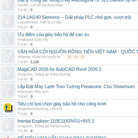
Đại lý Công tắc dòng chảy Autosigma HFS25 Dantek uy tín 
Dantek
,
Các đồ gia dụng khác
Trả lời:
0
214-1AG40 Siemens – Giải pháp PLC nhỏ gọn, vượt trội
vyquantriweb
,
Thiết bị cơ điện
Trả lời:
0
Ưu điểm của giày bảo hộ đế cao su
thegioigiay
,
Giày dép
Trả lời:
0
VĂN HÓA CỘI NGUỒN RỒNG TIÊN VIỆT NAM - QUỐ
shopoga
,
Khoa học huyền bí
...
55
56
57
Trả lời:
1,125
MagiCAD 2026 for AutoCAD Revit 2026 2
Drograms
,
Thông gió thông thường
Trả lời:
0
Lắp Đặt Máy Lạnh Treo Tường Panasonic Cho Showroom
tinhtrieuan
,
Máy lạnh
Trả lời:
0
Tiêu chí lựa chọn giày bảo hộ cho công trình
thegioibaoholaodong
,
Liên kết
Trả lời:
0
Inertial Explorer 11(IE11)GNSS+INS 2
Drograms
,
Thông gió thông thường
Trả lời:
0