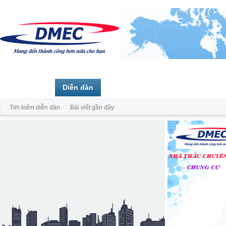
Trang chủ
Diễn đàn
Thành viên
Tìm kiếm diễn đàn
Bài viết gần đây