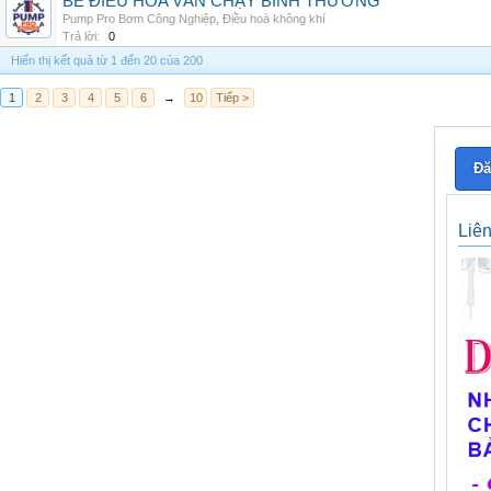
BỂ ĐIỀU HÒA VẪN CHẠY BÌNH THƯỜNG
Pump Pro Bơm Công Nghiệp
,
Điều hoà không khí
Trả lời:
0
Hiển thị kết quả từ 1 đến 20 của 200
1
2
3
4
5
6
→
10
Tiếp >
Đă
Liê