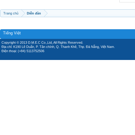
Trang chủ
Diễn đàn
Tiếng Việt
Copyright © 2013 D.M.E.C Co.,Ltd, All Rights Reserved.
Địa chỉ: K190 Lê Duẩn, P. Tân chính, Q. Thanh Khê, Thp. Đà Nẵng, Việt Nam.
Điện thoại: (+84) 5113752506