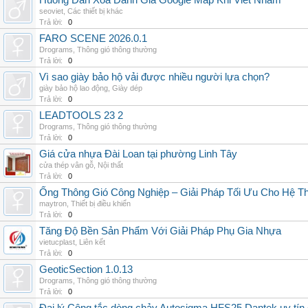
Huong Dan Xoa Danh Gia Google Map Khi Viet Nham
seoviet
,
Các thiết bị khác
Trả lời:
0
FARO SCENE 2026.0.1
Drograms
,
Thông gió thông thường
Trả lời:
0
Vì sao giày bảo hộ vải được nhiều người lựa chọn?
giày bảo hộ lao động
,
Giày dép
Trả lời:
0
LEADTOOLS 23 2
Drograms
,
Thông gió thông thường
Trả lời:
0
Giá cửa nhựa Đài Loan tại phường Linh Tây
cửa thép vân gỗ
,
Nội thất
Trả lời:
0
Ống Thông Gió Công Nghiệp – Giải Pháp Tối Ưu Cho Hệ 
maytron
,
Thiết bị điều khiển
Trả lời:
0
Tăng Độ Bền Sản Phẩm Với Giải Pháp Phụ Gia Nhựa
vietucplast
,
Liên kết
Trả lời:
0
GeoticSection 1.0.13
Drograms
,
Thông gió thông thường
Trả lời:
0