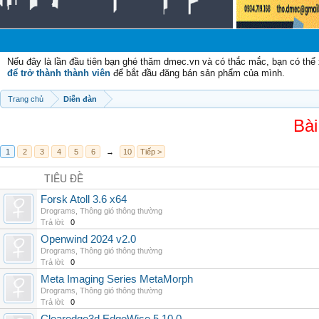
Nếu đây là lần đầu tiên bạn ghé thăm dmec.vn và có thắc mắc, bạn có th
để trở thành thành viên
để bắt đầu đăng bán sản phẩm của mình.
Trang chủ
Diễn đàn
Bài
1
2
3
4
5
6
→
10
Tiếp >
TIÊU ĐỀ
Forsk Atoll 3.6 x64
Drograms
,
Thông gió thông thường
Trả lời:
0
Openwind 2024 v2.0
Drograms
,
Thông gió thông thường
Trả lời:
0
Meta Imaging Series MetaMorph
Drograms
,
Thông gió thông thường
Trả lời:
0