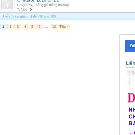
Cimatron 2026 SP2 2
Drograms
,
Thông gió thông thường
Trả lời:
0
Hiển thị kết quả từ 1 đến 20 của 200
1
2
3
4
5
6
→
10
Tiếp >
Đă
Liê