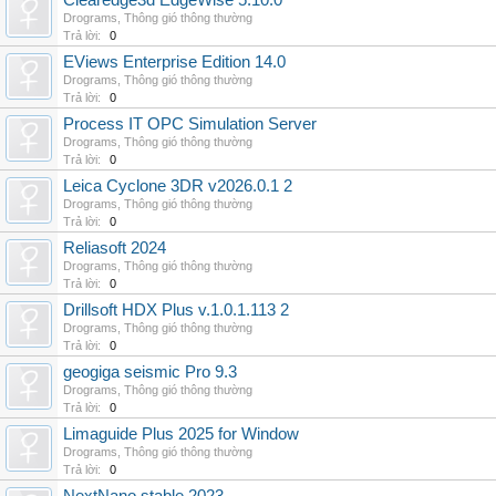
Clearedge3d EdgeWise 5.10.0
Drograms
,
Thông gió thông thường
Trả lời:
0
EViews Enterprise Edition 14.0
Drograms
,
Thông gió thông thường
Trả lời:
0
Process IT OPC Simulation Server
Drograms
,
Thông gió thông thường
Trả lời:
0
Leica Cyclone 3DR v2026.0.1 2
Drograms
,
Thông gió thông thường
Trả lời:
0
Reliasoft 2024
Drograms
,
Thông gió thông thường
Trả lời:
0
Drillsoft HDX Plus v.1.0.1.113 2
Drograms
,
Thông gió thông thường
Trả lời:
0
geogiga seismic Pro 9.3
Drograms
,
Thông gió thông thường
Trả lời:
0
Limaguide Plus 2025 for Window
Drograms
,
Thông gió thông thường
Trả lời:
0