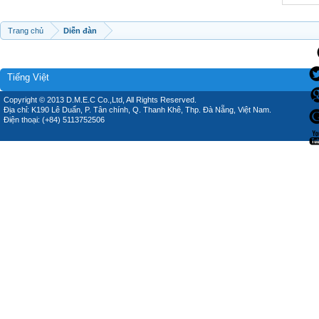
Trang chủ
Diễn đàn
Tiếng Việt
Copyright © 2013 D.M.E.C Co.,Ltd, All Rights Reserved.
Địa chỉ: K190 Lê Duẩn, P. Tân chính, Q. Thanh Khê, Thp. Đà Nẵng, Việt Nam.
Điện thoại: (+84) 5113752506