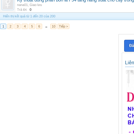
Kỹ thuật dùng phân bón lá F94 tăng năng suất cho cây trồng
nana01
,
Giao lưu
Trả lời:
0
Hiển thị kết quả từ 1 đến 20 của 200
1
2
3
4
5
6
→
10
Tiếp >
Đă
Liê