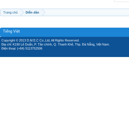
Trang chủ
Diễn đàn
Tiếng Việt
Copyright © 2013 D.M.E.C Co.,Ltd, All Rights Reserved.
Địa chỉ: K190 Lê Duẩn, P. Tân chính, Q. Thanh Khê, Thp. Đà Nẵng, Việt Nam.
Điện thoại: (+84) 5113752506