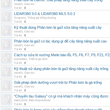
Phân bón lá Gamix: Giải pháp tăng năng suất cây trồng
nana01
,
Giao lưu
Trả lời:
0
LIDAR360 9.0 & LIDAR360 MLS 9.0 2
Drograms
,
Thông gió thông thường
Trả lời:
0
Kỹ thuật dùng Phân bón lá ga3 sữa tăng năng suất cây
nana01
,
Giao lưu
Trả lời:
0
Phân bón lá ga3 có tác dụng gì để cây tăng năng suất cao
nana01
,
Giao lưu
Trả lời:
0
Cách tự sửa lò nướng Miele báo lỗi, F5, F6, F7, F9, F21, F2
kythuatbks
,
Thiết bị gia đình
Trả lời:
0
Kỹ thuật sử dụng phân bón lá ga3 tăng năng suất cây trồng
nana01
,
Giao lưu
Trả lời:
0
Giải pháp dinh dưỡng vượt trội từ Phân bón lá gà trống
nana01
,
Giao lưu
Trả lời:
0
“Chuyến tàu Galaxy” có gì mà khách nhận máy cũng được đ
hale121102
,
Điện thoại Android
Trả lời:
0