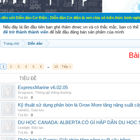
đàn Cơ Điện - Diễn đàn Cơ điện là nơi chia sẽ kiến thức kinh nghiệm trong lãn
Nếu đây là lần đầu tiên bạn ghé thăm dmec.vn và có thắc mắc, bạn có th
để trở thành thành viên
để bắt đầu đăng bán sản phẩm của mình.
Trang chủ
Diễn đàn
Bài
1
2
3
4
5
6
→
10
Tiếp >
TIÊU ĐỀ
ExpressMarine v6.02.05
Drograms
,
Thông gió thông thường
Trả lời:
0
Kỹ thuật sử dụng phân bón lá Grow More tăng năng suất câ
nana01
,
Giao lưu
Trả lời:
0
DU HỌC CANADA: ALBERTA CÓ GÌ HẤP DẪN DU HỌC 
Leadgle
,
Đào tạo
Trả lời:
0