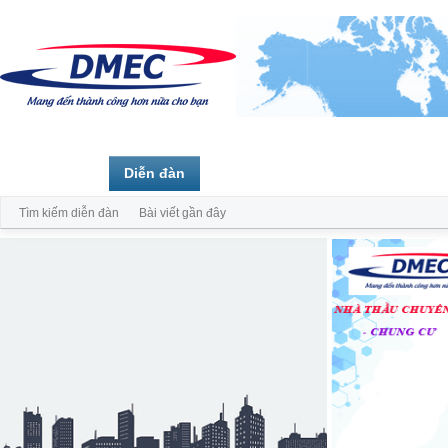
Trang chủ
Diễn đàn
Thành viên
Tìm kiếm diễn đàn
Bài viết gần đây