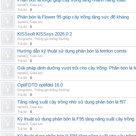
Phân bón lá forge giúp cây trồng tăng nhanh năng suất!
nana01
,
Giao lưu
Trả lời:
0
Phân bón lá Flower 95 giúp cây trồng tăng sức đề kháng
nana01
,
Giao lưu
Trả lời:
0
KISSsoft KISSsys 2026.0 2
Drograms
,
Thông gió thông thường
Trả lời:
0
Hướng dẫn kỹ thuật sử dụng phân bón lá fetrilon combi
nana01
,
Giao lưu
Trả lời:
0
Giải pháp dinh dưỡng vượt trội cho cây trồng: Phân bón lá fe
nana01
,
Giao lưu
Trả lời:
0
OptiFDTD optifdtd 16.0
Drograms
,
Thông gió thông thường
Trả lời:
0
Tăng năng suất cây trồng nhờ sử dụng phân bón lá f97
nana01
,
Giao lưu
Trả lời:
0
Kỹ thuật sử dụng phân bón lá F95 tăng năng suất cây trồng
nana01
,
Giao lưu
Trả lời:
0