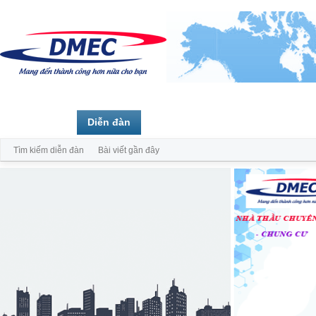
Trang chủ
Diễn đàn
Thành viên
Tìm kiếm diễn đàn
Bài viết gần đây