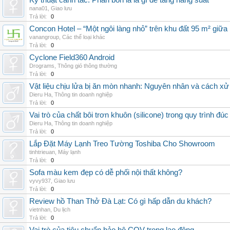
Kỹ thuật canh tác: Phân bón lá là gì để tăng năng suất
nana01
,
Giao lưu
Trả lời:
0
Concon Hotel – “Một ngôi làng nhỏ” trên khu đất 95 m² giữa
vanangroup
,
Các thể loại khác
Trả lời:
0
Cyclone Field360 Android
Drograms
,
Thông gió thông thường
Trả lời:
0
Vật liệu chịu lửa bị ăn mòn nhanh: Nguyên nhân và cách xử 
Dieru Ha
,
Thông tin doanh nghiệp
Trả lời:
0
Vai trò của chất bôi trơn khuôn (silicone) trong quy trình đ
Dieru Ha
,
Thông tin doanh nghiệp
Trả lời:
0
Lắp Đặt Máy Lạnh Treo Tường Toshiba Cho Showroom
tinhtrieuan
,
Máy lạnh
Trả lời:
0
Sofa màu kem đẹp có dễ phối nội thất không?
vyvy937
,
Giao lưu
Trả lời:
0
Review hồ Than Thở Đà Lạt: Có gì hấp dẫn du khách?
vietnhan
,
Du lịch
Trả lời:
0