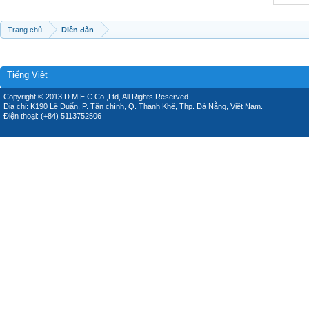
Trang chủ
Diễn đàn
Tiếng Việt
Copyright © 2013 D.M.E.C Co.,Ltd, All Rights Reserved.
Địa chỉ: K190 Lê Duẩn, P. Tân chính, Q. Thanh Khê, Thp. Đà Nẵng, Việt Nam.
Điện thoại: (+84) 5113752506