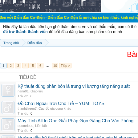
àn Cơ Điện - Diễn đàn Cơ điện là nơi chia sẽ kiến thức kinh nghiệm trong lãnh
Nếu đây là lần đầu tiên bạn ghé thăm dmec.vn và có thắc mắc, bạn có th
để trở thành thành viên
để bắt đầu đăng bán sản phẩm của mình.
Trang chủ
Diễn đàn
Bài
1
2
3
4
5
6
→
10
Tiếp >
TIÊU ĐỀ
Kỹ thuật dùng phân bón lá trung vi lượng tăng năng suất
nana01
,
Giao lưu
Trả lời:
0
Đồ Chơi Ngoài Trời Cho Trẻ – YUMI TOYS
thanhthieen7
,
Các đồ gia dụng khác
Trả lời:
0
Máy Tính All In One Giải Pháp Gọn Gàng Cho Văn Phòng
quoctrieuu
,
Liên kết
Trả lời:
0