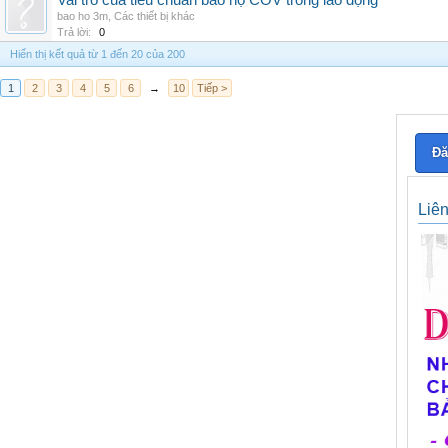
Vai trò của tiêu chuẩn bảo hộ COV trong lao động
bao ho 3m
,
Các thiết bị khác
Trả lời:
0
Hiển thị kết quả từ 1 đến 20 của 200
1
2
3
4
5
6
→
10
Tiếp >
Đă
Liê