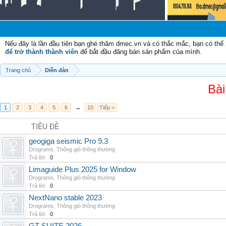
Nếu đây là lần đầu tiên bạn ghé thăm dmec.vn và có thắc mắc, bạn có th
để trở thành thành viên
để bắt đầu đăng bán sản phẩm của mình.
Trang chủ
Diễn đàn
Bài
1
2
3
4
5
6
→
10
Tiếp >
TIÊU ĐỀ
geogiga seismic Pro 9.3
Drograms
,
Thông gió thông thường
Trả lời:
0
Limaguide Plus 2025 for Window
Drograms
,
Thông gió thông thường
Trả lời:
0
NextNano stable 2023
Drograms
,
Thông gió thông thường
Trả lời:
0