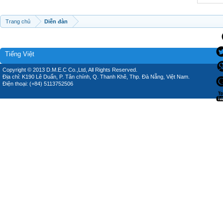
Trang chủ
Diễn đàn
Tiếng Việt
Copyright © 2013 D.M.E.C Co.,Ltd, All Rights Reserved.
Địa chỉ: K190 Lê Duẩn, P. Tân chính, Q. Thanh Khê, Thp. Đà Nẵng, Việt Nam.
Điện thoại: (+84) 5113752506