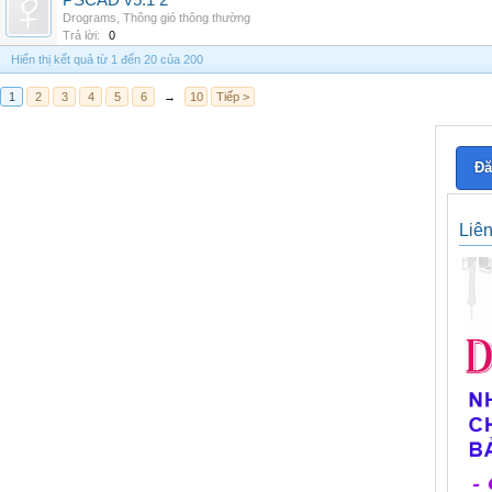
PSCAD v5.1 2
Drograms
,
Thông gió thông thường
Trả lời:
0
Hiển thị kết quả từ 1 đến 20 của 200
1
2
3
4
5
6
→
10
Tiếp >
Đă
Liê