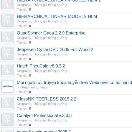
HIERARCHICAL LINEAR MODELS HLM 2
Drograms
,
Thông gió thông thường
Trả lời:
0
HIERARCHICAL LINEAR MODELS HLM
Drograms
,
Thông gió thông thường
Trả lời:
0
QuadSpinner Gaea 2.2.9 Enterprise
Drograms
,
Thông gió thông thường
Trả lời:
0
Jeppesen Cycle DVD 2608 Full World 2
Drograms
,
Thông gió thông thường
Trả lời:
0
Hatch PneuCalc v8.0.3 2
Drograms
,
Thông gió thông thường
Trả lời:
0
Mọi người ơi, truyện khoa huyễn trên Webnovel có bộ nào
doctruyenonlz
,
Truyện
Trả lời:
0
ClassNK PEERLESS 2019.2 2
Drograms
,
Thông gió thông thường
Trả lời:
0
Catalyst Professional v.3.3.5
Drograms
,
Thông gió thông thường
Trả lời:
0