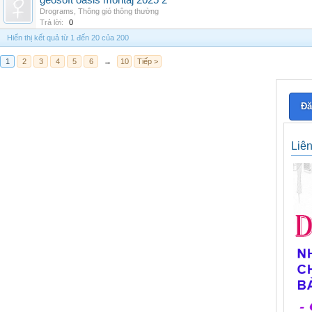
geosoft oasis montaj 2025 2
Drograms
,
Thông gió thông thường
Trả lời:
0
Hiển thị kết quả từ 1 đến 20 của 200
1
2
3
4
5
6
→
10
Tiếp >
Đă
Liê