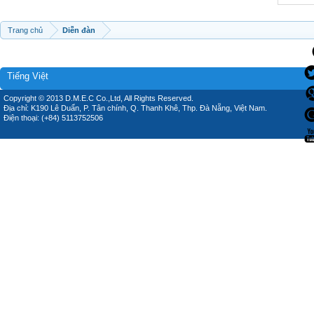
Trang chủ
Diễn đàn
Tiếng Việt
Copyright © 2013 D.M.E.C Co.,Ltd, All Rights Reserved.
Địa chỉ: K190 Lê Duẩn, P. Tân chính, Q. Thanh Khê, Thp. Đà Nẵng, Việt Nam.
Điện thoại: (+84) 5113752506