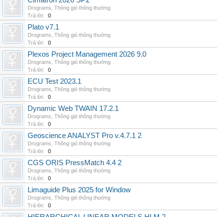
Cimatron 2026 SP2
Drograms
,
Thông gió thông thường
Trả lời:
0
Plato v7.1
Drograms
,
Thông gió thông thường
Trả lời:
0
Plexos Project Management 2026 9.0
Drograms
,
Thông gió thông thường
Trả lời:
0
ECU Test 2023.1
Drograms
,
Thông gió thông thường
Trả lời:
0
Dynamic Web TWAIN 17.2.1
Drograms
,
Thông gió thông thường
Trả lời:
0
Geoscience ANALYST Pro v.4.7.1 2
Drograms
,
Thông gió thông thường
Trả lời:
0
CGS ORIS PressMatch 4.4 2
Drograms
,
Thông gió thông thường
Trả lời:
0
Limaguide Plus 2025 for Window
Drograms
,
Thông gió thông thường
Trả lời:
0