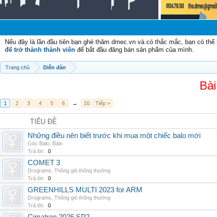
C
Nếu đây là lần đầu tiên bạn ghé thăm dmec.vn và có thắc mắc, bạn có th
để trở thành thành viên
để bắt đầu đăng bán sản phẩm của mình.
Trang chủ
Diễn đàn
Bài
1
2
3
4
5
6
→
10
Tiếp >
TIÊU ĐỀ
Những điều nên biết trước khi mua một chiếc balo mới
Góc Balo
,
Balo
Trả lời:
0
COMET 3
Drograms
,
Thông gió thông thường
Trả lời:
0
GREENHILLS MULTI 2023 for ARM
Drograms
,
Thông gió thông thường
Trả lời:
0