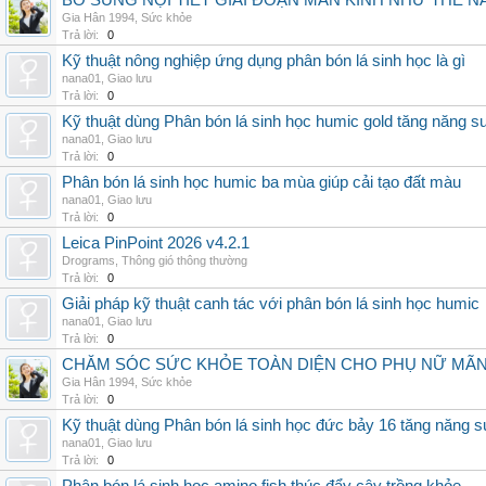
BỔ SUNG NỘI TIẾT GIAI ĐOẠN MÃN KINH NHƯ THẾ 
Gia Hân 1994
,
Sức khỏe
Trả lời:
0
Kỹ thuật nông nghiệp ứng dụng phân bón lá sinh học là gì
nana01
,
Giao lưu
Trả lời:
0
Kỹ thuật dùng Phân bón lá sinh học humic gold tăng năng s
nana01
,
Giao lưu
Trả lời:
0
Phân bón lá sinh học humic ba mùa giúp cải tạo đất màu
nana01
,
Giao lưu
Trả lời:
0
Leica PinPoint 2026 v4.2.1
Drograms
,
Thông gió thông thường
Trả lời:
0
Giải pháp kỹ thuật canh tác với phân bón lá sinh học humic
nana01
,
Giao lưu
Trả lời:
0
CHĂM SÓC SỨC KHỎE TOÀN DIỆN CHO PHỤ NỮ MÃN 
Gia Hân 1994
,
Sức khỏe
Trả lời:
0
Kỹ thuật dùng Phân bón lá sinh học đức bảy 16 tăng năng s
nana01
,
Giao lưu
Trả lời:
0