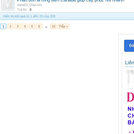
Phân bón lá rong biển Canada giúp cây phục hồi nhanh
nana01
,
Giao lưu
Trả lời:
0
Hiển thị kết quả từ 1 đến 20 của 200
1
2
3
4
5
6
→
10
Tiếp >
Đă
Liê