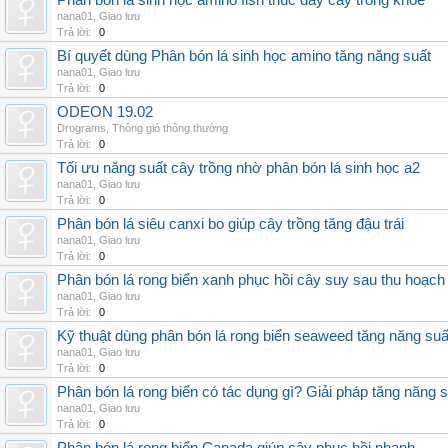
Phân bón lá sinh học amino fish thúc đẩy cây trồng khỏe
nana01
,
Giao lưu
Trả lời:
0
Bí quyết dùng Phân bón lá sinh học amino tăng năng suất
nana01
,
Giao lưu
Trả lời:
0
ODEON 19.02
Drograms
,
Thông gió thông thường
Trả lời:
0
Tối ưu năng suất cây trồng nhờ phân bón lá sinh học a2
nana01
,
Giao lưu
Trả lời:
0
Phân bón lá siêu canxi bo giúp cây trồng tăng đậu trái
nana01
,
Giao lưu
Trả lời:
0
Phân bón lá rong biển xanh phục hồi cây suy sau thu hoạch
nana01
,
Giao lưu
Trả lời:
0
Kỹ thuật dùng phân bón lá rong biển seaweed tăng năng suấ
nana01
,
Giao lưu
Trả lời:
0
Phân bón lá rong biển có tác dụng gì? Giải pháp tăng năng 
nana01
,
Giao lưu
Trả lời:
0