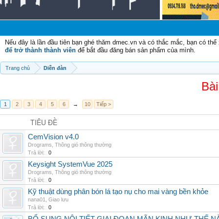
Nếu đây là lần đầu tiên bạn ghé thăm dmec.vn và có thắc mắc, bạn có th
để trở thành thành viên
để bắt đầu đăng bán sản phẩm của mình.
Trang chủ
Diễn đàn
Bài
1
2
3
4
5
6
→
10
Tiếp >
TIÊU ĐỀ
CemVision v4.0
Drograms
,
Thông gió thông thường
Trả lời:
0
Keysight SystemVue 2025
Drograms
,
Thông gió thông thường
Trả lời:
0
Kỹ thuật dùng phân bón lá tạo nụ cho mai vàng bền khỏe
nana01
,
Giao lưu
Trả lời:
0