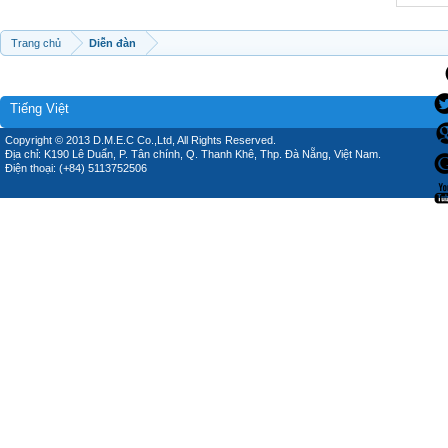
Trang chủ
Diễn đàn
Tiếng Việt
Copyright © 2013 D.M.E.C Co.,Ltd, All Rights Reserved.
Địa chỉ: K190 Lê Duẩn, P. Tân chính, Q. Thanh Khê, Thp. Đà Nẵng, Việt Nam.
Điện thoại: (+84) 5113752506