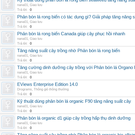
Kỹ thuật dùng phân bón lá rong biển seaweed tăng năng suấ
nana01
,
Giao lưu
Trả lời:
0
Phân bón lá rong biển có tác dụng gì? Giải pháp tăng năng 
nana01
,
Giao lưu
Trả lời:
0
Phân bón lá rong biển Canada giúp cây phục hồi nhanh
nana01
,
Giao lưu
Trả lời:
0
Tăng năng suất cây trồng nhờ Phân bón lá rong biển
nana01
,
Giao lưu
Trả lời:
0
Tăng cường dinh dưỡng cây trồng với Phân bón lá Organo 
nana01
,
Giao lưu
Trả lời:
0
EViews Enterprise Edition 14.0
Drograms
,
Thông gió thông thường
Trả lời:
0
Kỹ thuật dùng phân bón lá organic F90 tăng năng suất cây
nana01
,
Giao lưu
Trả lời:
0
Phân bón lá organic d1 giúp cây trồng hấp thụ dinh dưỡng
nana01
,
Giao lưu
Trả lời:
0