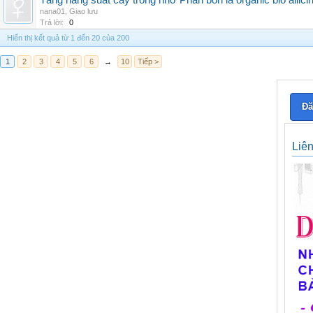
Tăng năng suất cây trồng nhờ Phân bón lá organic bio allici
nana01
,
Giao lưu
Trả lời:
0
Hiển thị kết quả từ 1 đến 20 của 200
1
2
3
4
5
6
→
10
Tiếp >
Đă
Liê