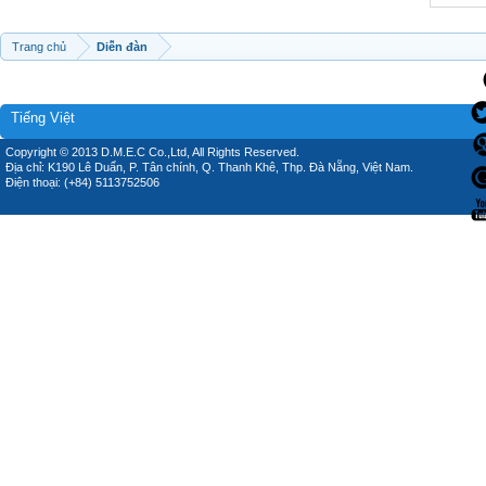
Trang chủ
Diễn đàn
Tiếng Việt
Copyright © 2013 D.M.E.C Co.,Ltd, All Rights Reserved.
Địa chỉ: K190 Lê Duẩn, P. Tân chính, Q. Thanh Khê, Thp. Đà Nẵng, Việt Nam.
Điện thoại: (+84) 5113752506