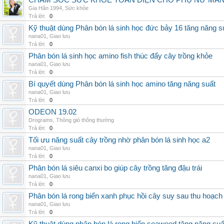
CHĂM SÓC SỨC KHỎE TOÀN DIỆN CHO PHỤ NỮ MÃN 
Gia Hân 1994
,
Sức khỏe
Trả lời:
0
Kỹ thuật dùng Phân bón lá sinh học đức bảy 16 tăng năng s
nana01
,
Giao lưu
Trả lời:
0
Phân bón lá sinh học amino fish thúc đẩy cây trồng khỏe
nana01
,
Giao lưu
Trả lời:
0
Bí quyết dùng Phân bón lá sinh học amino tăng năng suất
nana01
,
Giao lưu
Trả lời:
0
ODEON 19.02
Drograms
,
Thông gió thông thường
Trả lời:
0
Tối ưu năng suất cây trồng nhờ phân bón lá sinh học a2
nana01
,
Giao lưu
Trả lời:
0
Phân bón lá siêu canxi bo giúp cây trồng tăng đậu trái
nana01
,
Giao lưu
Trả lời:
0
Phân bón lá rong biển xanh phục hồi cây suy sau thu hoạch
nana01
,
Giao lưu
Trả lời:
0