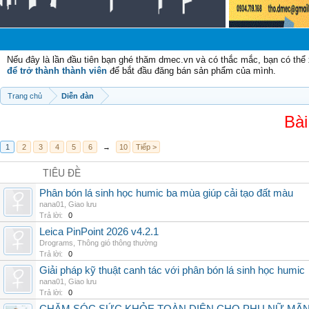
Nếu đây là lần đầu tiên bạn ghé thăm dmec.vn và có thắc mắc, bạn có th
để trở thành thành viên
để bắt đầu đăng bán sản phẩm của mình.
Trang chủ
Diễn đàn
Bài
1
2
3
4
5
6
→
10
Tiếp >
TIÊU ĐỀ
Phân bón lá sinh học humic ba mùa giúp cải tạo đất màu
nana01
,
Giao lưu
Trả lời:
0
Leica PinPoint 2026 v4.2.1
Drograms
,
Thông gió thông thường
Trả lời:
0
Giải pháp kỹ thuật canh tác với phân bón lá sinh học humic
nana01
,
Giao lưu
Trả lời:
0