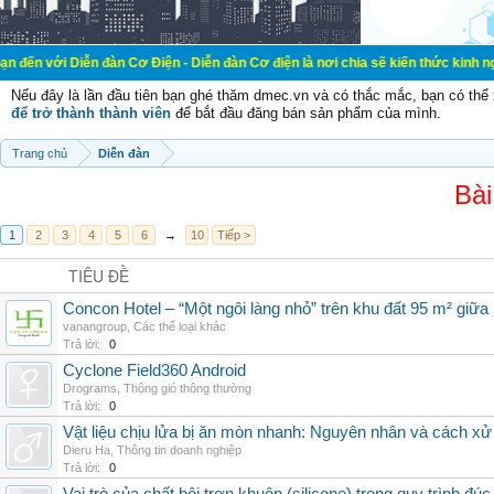
ễn đàn Cơ Điện - Diễn đàn Cơ điện là nơi chia sẽ kiến thức kinh nghiệm trong l
Nếu đây là lần đầu tiên bạn ghé thăm dmec.vn và có thắc mắc, bạn có th
để trở thành thành viên
để bắt đầu đăng bán sản phẩm của mình.
Trang chủ
Diễn đàn
Bài
1
2
3
4
5
6
→
10
Tiếp >
TIÊU ĐỀ
Concon Hotel – “Một ngôi làng nhỏ” trên khu đất 95 m² giữa
vanangroup
,
Các thể loại khác
Trả lời:
0
Cyclone Field360 Android
Drograms
,
Thông gió thông thường
Trả lời:
0
Vật liệu chịu lửa bị ăn mòn nhanh: Nguyên nhân và cách xử 
Dieru Ha
,
Thông tin doanh nghiệp
Trả lời:
0