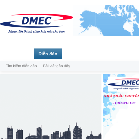
Trang chủ
Diễn đàn
Thành viên
Tìm kiếm diễn đàn
Bài viết gần đây