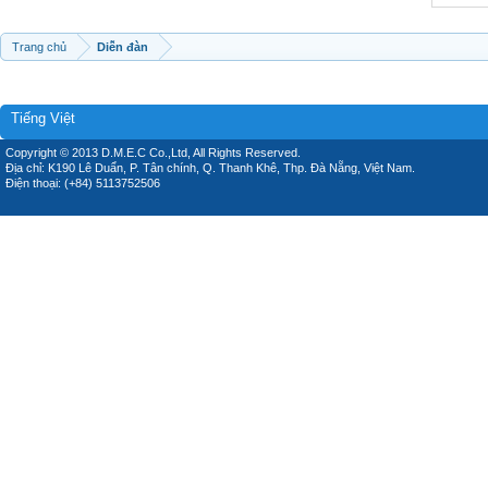
Trang chủ
Diễn đàn
Tiếng Việt
Copyright © 2013 D.M.E.C Co.,Ltd, All Rights Reserved.
Địa chỉ: K190 Lê Duẩn, P. Tân chính, Q. Thanh Khê, Thp. Đà Nẵng, Việt Nam.
Điện thoại: (+84) 5113752506