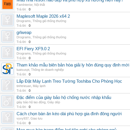
Mẫu nhà resort nào đẹp và phù hợp xu hướng hiện nay?
FamInterior
,
Nội thất
Trả lời:
0
Maplesoft Maple 2026 x64 2
Drograms
,
Thông gió thông thường
Trả lời:
0
grlweap
Drograms
,
Thông gió thông thường
Trả lời:
0
EFI Fiery XF9.0 2
Drograms
,
Thông gió thông thường
Trả lời:
0
Tham khảo mẫu biên bản hòa giải ly hôn đúng quy định mới
luatsuspt
,
Thông tin doanh nghiệp
Trả lời:
0
Lắp Đặt Máy Lạnh Treo Tường Toshiba Cho Phòng Học
tinhtrieuan
,
Máy lạnh
Trả lời:
0
Đặc điểm của giày bảo hộ chống nước nhập khẩu
giày bảo hộ lao động
,
Giày dép
Trả lời:
0
Cách chọn bàn ăn kéo dài phù hợp gia đình đông người
vyvy937
,
Giao lưu
Trả lời:
0