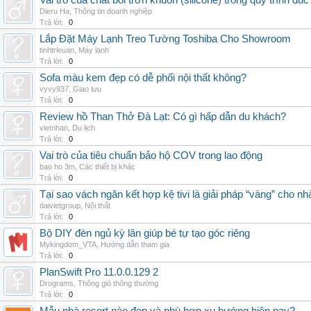
Vai trò của chất bôi trơn khuôn (silicone) trong quy trình đ
Dieru Ha
,
Thông tin doanh nghiệp
Trả lời:
0
Lắp Đặt Máy Lạnh Treo Tường Toshiba Cho Showroom
tinhtrieuan
,
Máy lạnh
Trả lời:
0
Sofa màu kem đẹp có dễ phối nội thất không?
vyvy937
,
Giao lưu
Trả lời:
0
Review hồ Than Thở Đà Lạt: Có gì hấp dẫn du khách?
vietnhan
,
Du lịch
Trả lời:
0
Vai trò của tiêu chuẩn bảo hộ COV trong lao động
bao ho 3m
,
Các thiết bị khác
Trả lời:
0
Tại sao vách ngăn kết hợp kệ tivi là giải pháp “vàng” cho nh
daivietgroup
,
Nội thất
Trả lời:
0
Bộ DIY đèn ngủ kỳ lân giúp bé tự tạo góc riêng
Mykingdom_VTA
,
Hướng dẫn tham gia
Trả lời:
0
PlanSwift Pro 11.0.0.129 2
Drograms
,
Thông gió thông thường
Trả lời:
0