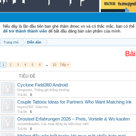
Nếu đây là lần đầu tiên bạn ghé thăm dmec.vn và có thắc mắc, bạn có th
để trở thành thành viên
để bắt đầu đăng bán sản phẩm của mình.
Trang chủ
Diễn đàn
Bài
1
2
3
4
5
6
→
10
Tiếp >
TIÊU ĐỀ
Cyclone Field360 Android
Drograms
,
Thông gió thông thường
Trả lời:
0
Couple Tattoos Ideas for Partners Who Want Matching Ink
huyen2307
,
Giao lưu
Trả lời:
5
Orosteel Erfahrungen 2026 – Preis, Vorteile & Wo kaufen
orosteelkaufen
,
Các hoạt động dự kiến thực hiện
Trả lời:
0