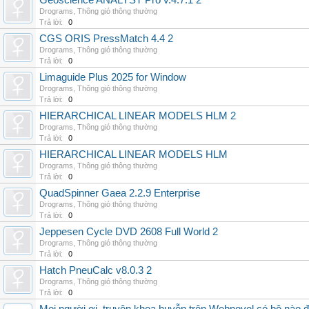
Geoscience ANALYST Pro v.4.7.1 2
Drograms
,
Thông gió thông thường
Trả lời:
0
CGS ORIS PressMatch 4.4 2
Drograms
,
Thông gió thông thường
Trả lời:
0
Limaguide Plus 2025 for Window
Drograms
,
Thông gió thông thường
Trả lời:
0
HIERARCHICAL LINEAR MODELS HLM 2
Drograms
,
Thông gió thông thường
Trả lời:
0
HIERARCHICAL LINEAR MODELS HLM
Drograms
,
Thông gió thông thường
Trả lời:
0
QuadSpinner Gaea 2.2.9 Enterprise
Drograms
,
Thông gió thông thường
Trả lời:
0
Jeppesen Cycle DVD 2608 Full World 2
Drograms
,
Thông gió thông thường
Trả lời:
0
Hatch PneuCalc v8.0.3 2
Drograms
,
Thông gió thông thường
Trả lời:
0