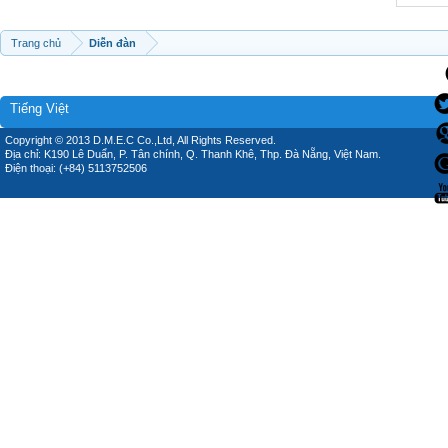
Trang chủ
Diễn đàn
Tiếng Việt
Copyright © 2013 D.M.E.C Co.,Ltd, All Rights Reserved.
Địa chỉ: K190 Lê Duẩn, P. Tân chính, Q. Thanh Khê, Thp. Đà Nẵng, Việt Nam.
Điện thoại: (+84) 5113752506