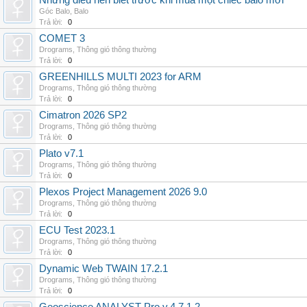
Những điều nên biết trước khi mua một chiếc balo mới
Góc Balo
,
Balo
Trả lời:
0
COMET 3
Drograms
,
Thông gió thông thường
Trả lời:
0
GREENHILLS MULTI 2023 for ARM
Drograms
,
Thông gió thông thường
Trả lời:
0
Cimatron 2026 SP2
Drograms
,
Thông gió thông thường
Trả lời:
0
Plato v7.1
Drograms
,
Thông gió thông thường
Trả lời:
0
Plexos Project Management 2026 9.0
Drograms
,
Thông gió thông thường
Trả lời:
0
ECU Test 2023.1
Drograms
,
Thông gió thông thường
Trả lời:
0
Dynamic Web TWAIN 17.2.1
Drograms
,
Thông gió thông thường
Trả lời:
0