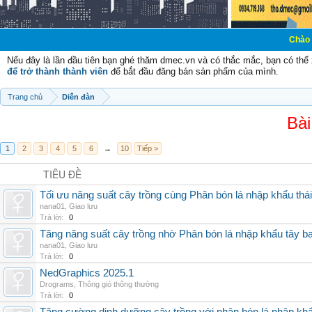
Chào mừng các bạn
Nếu đây là lần đầu tiên bạn ghé thăm dmec.vn và có thắc mắc, bạn có th
để trở thành thành viên
để bắt đầu đăng bán sản phẩm của mình.
Trang chủ
Diễn đàn
Bài
1
2
3
4
5
6
→
10
Tiếp >
TIÊU ĐỀ
Tối ưu năng suất cây trồng cùng Phân bón lá nhập khẩu thái
nana01
,
Giao lưu
Trả lời:
0
Tăng năng suất cây trồng nhờ Phân bón lá nhập khẩu tây b
nana01
,
Giao lưu
Trả lời:
0
NedGraphics 2025.1
Drograms
,
Thông gió thông thường
Trả lời:
0