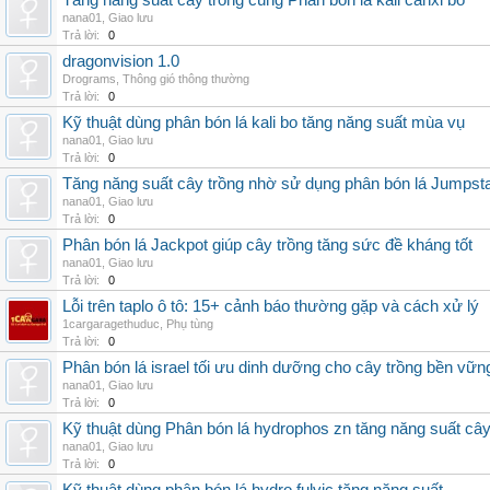
Tăng năng suất cây trồng cùng Phân bón lá kali canxi bo
nana01
,
Giao lưu
Trả lời:
0
dragonvision 1.0
Drograms
,
Thông gió thông thường
Trả lời:
0
Kỹ thuật dùng phân bón lá kali bo tăng năng suất mùa vụ
nana01
,
Giao lưu
Trả lời:
0
Tăng năng suất cây trồng nhờ sử dụng phân bón lá Jumpsta
nana01
,
Giao lưu
Trả lời:
0
Phân bón lá Jackpot giúp cây trồng tăng sức đề kháng tốt
nana01
,
Giao lưu
Trả lời:
0
Lỗi trên taplo ô tô: 15+ cảnh báo thường gặp và cách xử lý
1cargaragethuduc
,
Phụ tùng
Trả lời:
0
Phân bón lá israel tối ưu dinh dưỡng cho cây trồng bền vữn
nana01
,
Giao lưu
Trả lời:
0
Kỹ thuật dùng Phân bón lá hydrophos zn tăng năng suất câ
nana01
,
Giao lưu
Trả lời:
0