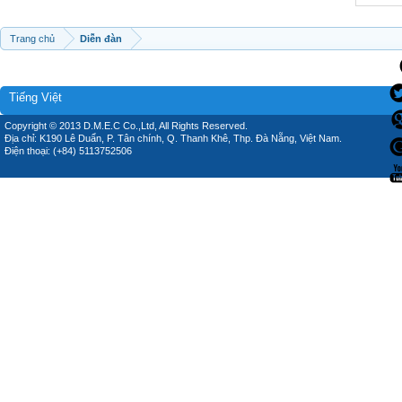
Trang chủ
Diễn đàn
Tiếng Việt
Copyright © 2013 D.M.E.C Co.,Ltd, All Rights Reserved.
Địa chỉ: K190 Lê Duẩn, P. Tân chính, Q. Thanh Khê, Thp. Đà Nẵng, Việt Nam.
Điện thoại: (+84) 5113752506