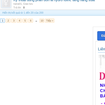
Kỹ thuật dùng phân bón lá hydro fulvic tăng năng suất
nana01
,
Giao lưu
Trả lời:
0
Hiển thị kết quả từ 1 đến 20 của 200
1
2
3
4
5
6
→
10
Tiếp >
Đă
Liê