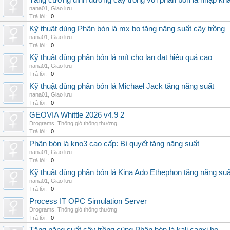
Tăng cường dinh dưỡng cây trồng với phân bón lá nhập kh
nana01
,
Giao lưu
Trả lời:
0
Kỹ thuật dùng Phân bón lá mx bo tăng năng suất cây trồng
nana01
,
Giao lưu
Trả lời:
0
Kỹ thuật dùng phân bón lá mít cho lan đạt hiệu quả cao
nana01
,
Giao lưu
Trả lời:
0
Kỹ thuật dùng phân bón lá Michael Jack tăng năng suất
nana01
,
Giao lưu
Trả lời:
0
GEOVIA Whittle 2026 v4.9 2
Drograms
,
Thông gió thông thường
Trả lời:
0
Phân bón lá kno3 cao cấp: Bí quyết tăng năng suất
nana01
,
Giao lưu
Trả lời:
0
Kỹ thuật dùng phân bón lá Kina Ado Ethephon tăng năng suấ
nana01
,
Giao lưu
Trả lời:
0
Process IT OPC Simulation Server
Drograms
,
Thông gió thông thường
Trả lời:
0