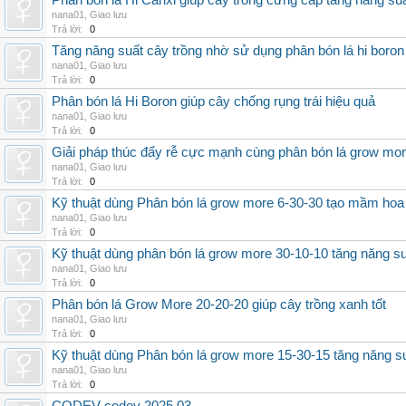
Phân bón lá Hi Canxi giúp cây trồng cứng cáp tăng năng su
nana01
,
Giao lưu
Trả lời:
0
Tăng năng suất cây trồng nhờ sử dụng phân bón lá hi boron
nana01
,
Giao lưu
Trả lời:
0
Phân bón lá Hi Boron giúp cây chống rụng trái hiệu quả
nana01
,
Giao lưu
Trả lời:
0
Giải pháp thúc đẩy rễ cực mạnh cùng phân bón lá grow mo
nana01
,
Giao lưu
Trả lời:
0
Kỹ thuật dùng Phân bón lá grow more 6-30-30 tạo mầm hoa
nana01
,
Giao lưu
Trả lời:
0
Kỹ thuật dùng phân bón lá grow more 30-10-10 tăng năng s
nana01
,
Giao lưu
Trả lời:
0
Phân bón lá Grow More 20-20-20 giúp cây trồng xanh tốt
nana01
,
Giao lưu
Trả lời:
0
Kỹ thuật dùng Phân bón lá grow more 15-30-15 tăng năng s
nana01
,
Giao lưu
Trả lời:
0