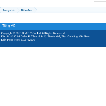
Trang chủ
Diễn đàn
Tiếng Việt
Copyright © 2013 D.M.E.C Co.,Ltd, All Rights Reserved.
Địa chỉ: K190 Lê Duẩn, P. Tân chính, Q. Thanh Khê, Thp. Đà Nẵng, Việt Nam.
Điện thoại: (+84) 5113752506