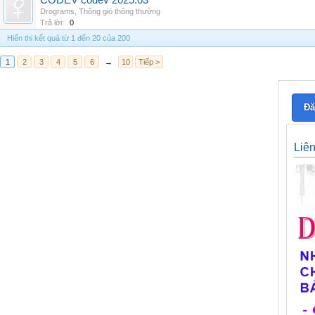
CODEV codev 2025.03
Drograms
,
Thông gió thông thường
Trả lời:
0
Hiển thị kết quả từ 1 đến 20 của 200
1
2
3
4
5
6
→
10
Tiếp >
Đă
Liê