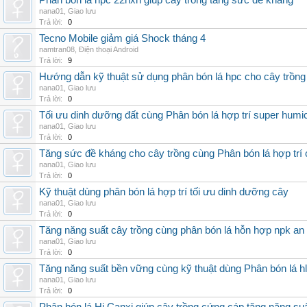
Phân bón lá hpc 22hxn giúp cây trồng tăng sức đề kháng
nana01
,
Giao lưu
Trả lời:
0
Tecno Mobile giảm giá Shock tháng 4
namtran08
,
Điện thoại Android
Trả lời:
9
Hướng dẫn kỹ thuật sử dụng phân bón lá hpc cho cây trồng
nana01
,
Giao lưu
Trả lời:
0
Tối ưu dinh dưỡng đất cùng Phân bón lá hợp trí super humi
nana01
,
Giao lưu
Trả lời:
0
Tăng sức đề kháng cho cây trồng cùng Phân bón lá hợp trí 
nana01
,
Giao lưu
Trả lời:
0
Kỹ thuật dùng phân bón lá hợp trí tối ưu dinh dưỡng cây
nana01
,
Giao lưu
Trả lời:
0
Tăng năng suất cây trồng cùng phân bón lá hỗn hợp npk an
nana01
,
Giao lưu
Trả lời:
0
Tăng năng suất bền vững cùng kỹ thuật dùng Phân bón lá h
nana01
,
Giao lưu
Trả lời:
0