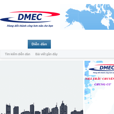
Trang chủ
Diễn đàn
Thành viên
Tìm kiếm diễn đàn
Bài viết gần đây