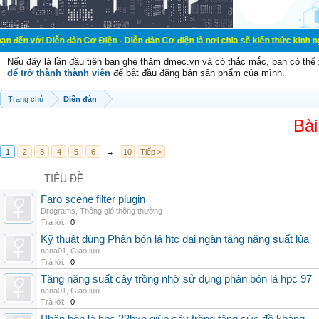
ễn đàn Cơ Điện - Diễn đàn Cơ điện là nơi chia sẽ kiến thức kinh nghiệm trong l
Nếu đây là lần đầu tiên bạn ghé thăm dmec.vn và có thắc mắc, bạn có th
để trở thành thành viên
để bắt đầu đăng bán sản phẩm của mình.
Trang chủ
Diễn đàn
Bài
1
2
3
4
5
6
→
10
Tiếp >
TIÊU ĐỀ
Faro scene filter plugin
Drograms
,
Thông gió thông thường
Trả lời:
0
Kỹ thuật dùng Phân bón lá htc đại ngàn tăng năng suất lúa
nana01
,
Giao lưu
Trả lời:
0
Tăng năng suất cây trồng nhờ sử dụng phân bón lá hpc 97
nana01
,
Giao lưu
Trả lời:
0