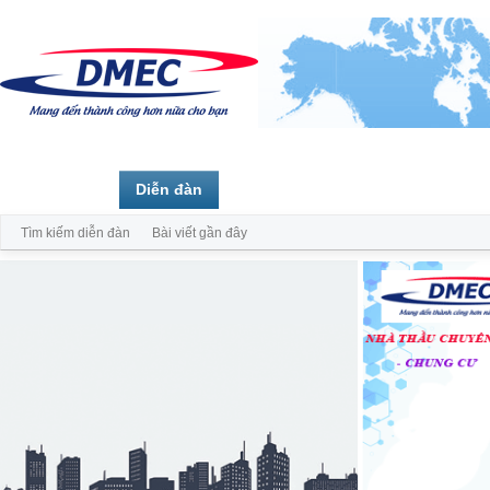
Trang chủ
Diễn đàn
Thành viên
Tìm kiếm diễn đàn
Bài viết gần đây