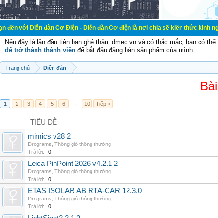
n đàn Cơ Điện - Diễn đàn Cơ điện là nơi chia sẽ kiến thức kinh nghiệm trong l
Nếu đây là lần đầu tiên bạn ghé thăm dmec.vn và có thắc mắc, bạn có th
để trở thành thành viên
để bắt đầu đăng bán sản phẩm của mình.
Trang chủ
Diễn đàn
Bài
1
2
3
4
5
6
→
10
Tiếp >
TIÊU ĐỀ
mimics v28 2
Drograms
,
Thông gió thông thường
Trả lời:
0
Leica PinPoint 2026 v4.2.1 2
Drograms
,
Thông gió thông thường
Trả lời:
0
ETAS ISOLAR AB RTA-CAR 12.3.0
Drograms
,
Thông gió thông thường
Trả lời:
0