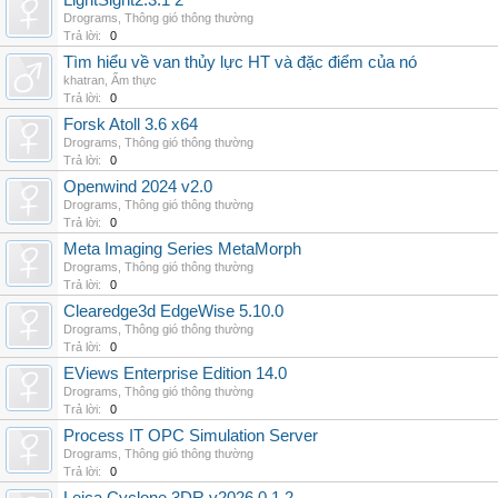
LightSight2.3.1 2
Drograms
,
Thông gió thông thường
Trả lời:
0
Tìm hiểu về van thủy lực HT và đặc điểm của nó
khatran
,
Ẩm thực
Trả lời:
0
Forsk Atoll 3.6 x64
Drograms
,
Thông gió thông thường
Trả lời:
0
Openwind 2024 v2.0
Drograms
,
Thông gió thông thường
Trả lời:
0
Meta Imaging Series MetaMorph
Drograms
,
Thông gió thông thường
Trả lời:
0
Clearedge3d EdgeWise 5.10.0
Drograms
,
Thông gió thông thường
Trả lời:
0
EViews Enterprise Edition 14.0
Drograms
,
Thông gió thông thường
Trả lời:
0
Process IT OPC Simulation Server
Drograms
,
Thông gió thông thường
Trả lời:
0