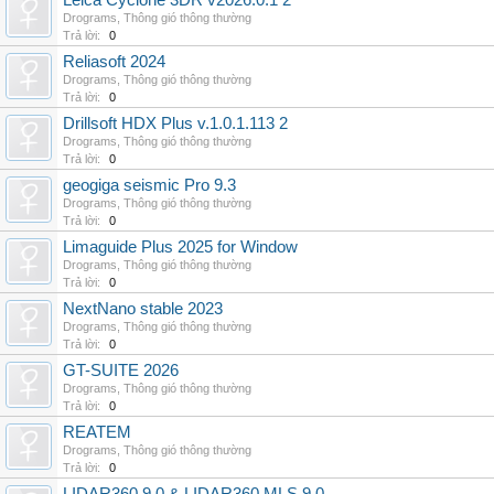
Leica Cyclone 3DR v2026.0.1 2
Drograms
,
Thông gió thông thường
Trả lời:
0
Reliasoft 2024
Drograms
,
Thông gió thông thường
Trả lời:
0
Drillsoft HDX Plus v.1.0.1.113 2
Drograms
,
Thông gió thông thường
Trả lời:
0
geogiga seismic Pro 9.3
Drograms
,
Thông gió thông thường
Trả lời:
0
Limaguide Plus 2025 for Window
Drograms
,
Thông gió thông thường
Trả lời:
0
NextNano stable 2023
Drograms
,
Thông gió thông thường
Trả lời:
0
GT-SUITE 2026
Drograms
,
Thông gió thông thường
Trả lời:
0
REATEM
Drograms
,
Thông gió thông thường
Trả lời:
0