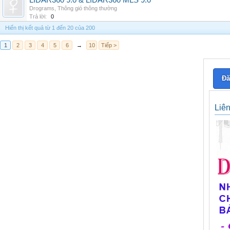
LIDAR360 9.0 & LIDAR360 MLS 9.0
Drograms
,
Thông gió thông thường
Trả lời:
0
Hiển thị kết quả từ 1 đến 20 của 200
1
2
3
4
5
6
→
10
Tiếp >
Đă
Liê