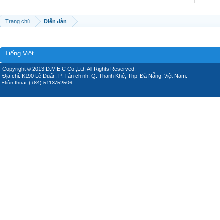
Trang chủ
Diễn đàn
Tiếng Việt
Copyright © 2013 D.M.E.C Co.,Ltd, All Rights Reserved.
Địa chỉ: K190 Lê Duẩn, P. Tân chính, Q. Thanh Khê, Thp. Đà Nẵng, Việt Nam.
Điện thoại: (+84) 5113752506