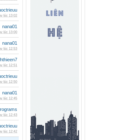
uoctrieuu
y lúc 13:02
nana01
y lúc 13:00
nana01
y lúc 12:53
hthieen7
y lúc 12:51
uoctrieuu
y lúc 12:50
nana01
y lúc 12:45
rograms
y lúc 12:43
uoctrieuu
y lúc 12:42