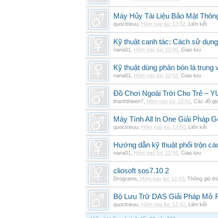
Máy Hủy Tài Liệu Bảo Mật Thôn
quoctrieuu
,
Hôm nay lúc 13:02
,
Liên kết
Kỹ thuật canh tác: Cách sử dụng
nana01
,
Hôm nay lúc 13:00
,
Giao lưu
Kỹ thuật dùng phân bón lá trung 
nana01
,
Hôm nay lúc 12:53
,
Giao lưu
Đồ Chơi Ngoài Trời Cho Trẻ –
thanhthieen7
,
Hôm nay lúc 12:51
,
Các đồ gi
Máy Tính All In One Giải Pháp
quoctrieuu
,
Hôm nay lúc 12:50
,
Liên kết
Hướng dẫn kỹ thuật phối trộn các
nana01
,
Hôm nay lúc 12:45
,
Giao lưu
cliosoft sos7.10 2
Drograms
,
Hôm nay lúc 12:43
,
Thông gió t
Bộ Lưu Trữ DAS Giải Pháp Mở
quoctrieuu
,
Hôm nay lúc 12:42
,
Liên kết