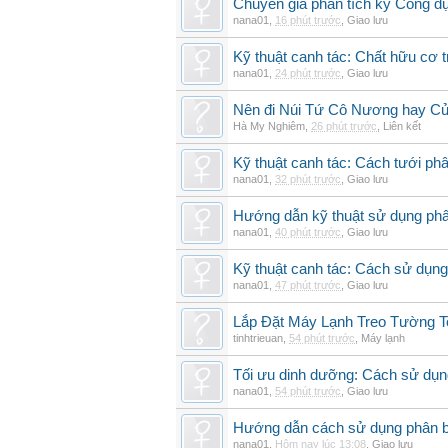
Chuyên gia phân tích kỹ Công d
nana01
,
16 phút trước
,
Giao lưu
Kỹ thuật canh tác: Chất hữu cơ t
nana01
,
24 phút trước
,
Giao lưu
Nên đi Núi Tứ Cô Nương hay Cử
Hà My Nghiêm
,
26 phút trước
,
Liên kết
Kỹ thuật canh tác: Cách tưới phâ
nana01
,
32 phút trước
,
Giao lưu
Hướng dẫn kỹ thuật sử dụng phâ
nana01
,
40 phút trước
,
Giao lưu
Kỹ thuật canh tác: Cách sử dụng
nana01
,
47 phút trước
,
Giao lưu
Lắp Đặt Máy Lạnh Treo Tường 
tinhtrieuan
,
54 phút trước
,
Máy lạnh
Tối ưu dinh dưỡng: Cách sử dụng
nana01
,
54 phút trước
,
Giao lưu
Hướng dẫn cách sử dụng phân bó
nana01
,
Hôm nay lúc 13:08
,
Giao lưu