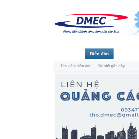
Trang chủ
Diễn đàn
Thành vi
Tìm kiếm diễn đàn
Bài viết gần đây