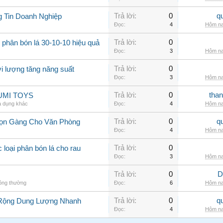
Trả lời:
0
q
g Tin Doanh Nghiệp
Đọc:
4
Hôm na
Trả lời:
0
 phân bón lá 30-10-10 hiệu quả
Đọc:
3
Hôm na
Trả lời:
0
vi lượng tăng năng suất
Đọc:
3
Hôm na
Trả lời:
0
than
 YUMI TOYS
a dụng khác
Đọc:
4
Hôm na
Trả lời:
0
q
 Gọn Gàng Cho Văn Phòng
Đọc:
4
Hôm na
Trả lời:
0
 loại phân bón lá cho rau
Đọc:
3
Hôm na
Trả lời:
0
D
hông thường
Đọc:
6
Hôm na
Trả lời:
0
q
 Rộng Dung Lượng Nhanh
Đọc:
4
Hôm na