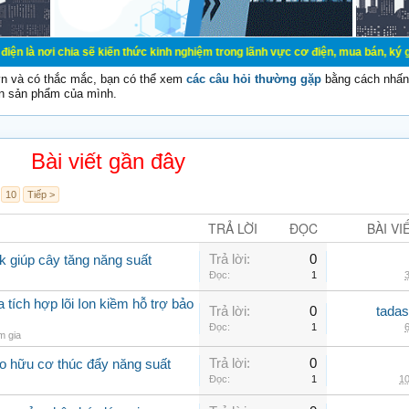
a sẽ kiến thức kinh nghiệm trong lãnh vực cơ điện, mua bán, ký gửi, cho thuê 
vn và có thắc mắc, bạn có thể xem
các câu hỏi thường gặp
bằng cách nhấn 
n sản phẩm của mình.
Bài viết gần đây
10
Tiếp >
TRẢ LỜI
ĐỌC
BÀI VI
Trả lời:
0
k giúp cây tăng năng suất
Đọc:
1
3
ích hợp lõi Ion kiềm hỗ trợ bảo
Trả lời:
0
tadas
Đọc:
1
6
m gia
Trả lời:
0
o hữu cơ thúc đẩy năng suất
Đọc:
1
10