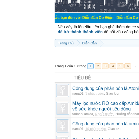
Chào mừng các bạn đến với Diễn đàn Cơ Điện - Diễn đàn Cơ điện là nơi chi
Nếu đây là lần đầu tiên bạn ghé thăm dmec.
để trở thành thành viên
để bắt đầu đăng bá
Trang chủ
Diễn đàn
Trang 1 của 10 trang
1
2
3
4
5
6
→
TIÊU ĐỀ
Công dụng của phân bón lá Atoni
nana01
,
3 phút trước
,
Giao lưu
Máy lọc nước RO cao cấp Amida t
vệ sức khỏe người tiêu dùng
tadashi.amida
,
6 phút trước
,
Hướng dẫn tha
Công dụng của phân bón lá amin
nana01
,
10 phút trước
,
Giao lưu