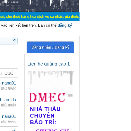
hàng hoá dịch vụ cá nhân, gia đình. Mua bán, ký gửi, cho thuê thiết bị hệ thốn
vào liên kết bên trên. Bạn có thể
đăng ký
Đăng nhập / Đăng ký
Liên hệ quảng cáo 1
ẾT CUỐI
nana01
 phút trước
hi.amida
 phút trước
nana01
 phút trước