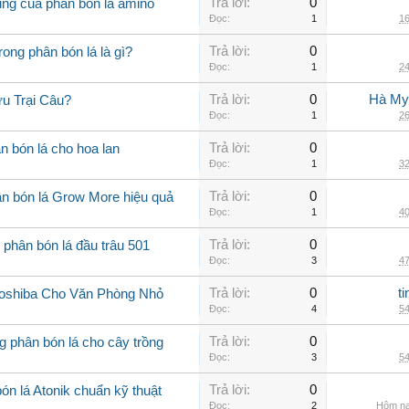
Trả lời:
0
ụng của phân bón lá amino
Đọc:
1
16
Trả lời:
0
rong phân bón lá là gì?
Đọc:
1
24
Trả lời:
0
Hà My
u Trại Câu?
Đọc:
1
26
Trả lời:
0
n bón lá cho hoa lan
Đọc:
1
32
Trả lời:
0
n bón lá Grow More hiệu quả
Đọc:
1
40
Trả lời:
0
 phân bón lá đầu trâu 501
Đọc:
3
47
Trả lời:
0
t
Toshiba Cho Văn Phòng Nhỏ
Đọc:
4
54
Trả lời:
0
 phân bón lá cho cây trồng
Đọc:
3
54
Trả lời:
0
n lá Atonik chuẩn kỹ thuật
Đọc:
2
Hôm na