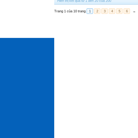
Hiển thị kết quả từ 1 đến 20 của 200
Trang 1 của 10 trang
1
2
3
4
5
6
→