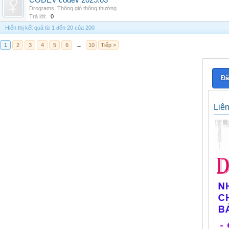
CODEV codev 2025.03
Drograms
,
Thông gió thông thường
Trả lời:
0
Hiển thị kết quả từ 1 đến 20 của 200
1
2
3
4
5
6
→
10
Tiếp >
Đă
Liê