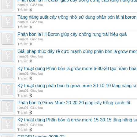
Phân bón lá Hi Canxi giúp cây trồng cứng cáp tăng năng su
nana01
,
Giao lưu
Trả lời:
0
Tăng năng suất cây trồng nhờ sử dụng phân bón lá hi boron
nana01
,
Giao lưu
Trả lời:
0
Phân bón lá Hi Boron giúp cây chống rụng trái hiệu quả
nana01
,
Giao lưu
Trả lời:
0
Giải pháp thúc đẩy rễ cực mạnh cùng phân bón lá grow mo
nana01
,
Giao lưu
Trả lời:
0
Kỹ thuật dùng Phân bón lá grow more 6-30-30 tạo mầm hoa
nana01
,
Giao lưu
Trả lời:
0
Kỹ thuật dùng phân bón lá grow more 30-10-10 tăng năng s
nana01
,
Giao lưu
Trả lời:
0
Phân bón lá Grow More 20-20-20 giúp cây trồng xanh tốt
nana01
,
Giao lưu
Trả lời:
0
Kỹ thuật dùng Phân bón lá grow more 15-30-15 tăng năng s
nana01
,
Giao lưu
Trả lời:
0