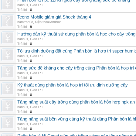
Phân bón lá hpc 22hxn giúp cây trồng tăng sức đề kháng
nana01
,
Giao lưu
Trả lời:
0
Tecno Mobile giảm giá Shock tháng 4
namtran08
,
Điện thoại Android
Trả lời:
9
Hướng dẫn kỹ thuật sử dụng phân bón lá hpc cho cây trồng
nana01
,
Giao lưu
Trả lời:
0
Tối ưu dinh dưỡng đất cùng Phân bón lá hợp trí super humi
nana01
,
Giao lưu
Trả lời:
0
Tăng sức đề kháng cho cây trồng cùng Phân bón lá hợp trí 
nana01
,
Giao lưu
Trả lời:
0
Kỹ thuật dùng phân bón lá hợp trí tối ưu dinh dưỡng cây
nana01
,
Giao lưu
Trả lời:
0
Tăng năng suất cây trồng cùng phân bón lá hỗn hợp npk an
nana01
,
Giao lưu
Trả lời:
0
Tăng năng suất bền vững cùng kỹ thuật dùng Phân bón lá h
nana01
,
Giao lưu
Trả lời:
0