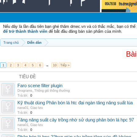
Nếu đây là lần đầu tiên bạn ghé thăm dmec.vn và có thắc mắc, bạn có th
để trở thành thành viên
để bắt đầu đăng bán sản phẩm của mình.
Trang chủ
Diễn đàn
Bài
1
2
3
4
5
6
→
10
Tiếp >
TIÊU ĐỀ
Faro scene filter plugin
Drograms
,
Thông gió thông thường
Trả lời:
0
Kỹ thuật dùng Phân bón lá htc đại ngàn tăng năng suất lúa
nana01
,
Giao lưu
Trả lời:
0
Tăng năng suất cây trồng nhờ sử dụng phân bón lá hpc 97
nana01
,
Giao lưu
Trả lời:
0