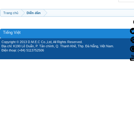
Trang chủ
Diễn đàn
Tiếng Việt
Copyright © 2013 D.M.E.C Co.,Ltd, All Rights Reserved.
Địa chỉ: K190 Lê Duẩn, P. Tân chính, Q. Thanh Khê, Thp. Đà Nẵng, Việt Nam.
Điện thoại: (+84) 5113752506