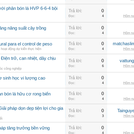
với phân bón lá HVP 6-6-4 bội
Trả lời:
0
Đọc:
4
Hôm na
Trả lời:
0
ăng năng suất cây trồng
Đọc:
4
Hôm na
Trả lời:
0
matchasli
al para el control de peso
 hoạt động dự kiến thực hiện
Đọc:
4
Hôm na
Điện trở, can nhiệt, dây chịu
Trả lời:
0
vattun
Đọc:
6
Hôm na
c công nghiệp
Trả lời:
0
ơ sinh học vi lượng cao
Đọc:
4
Hôm na
Trả lời:
0
n bón lá hữu cơ rong biển
Đọc:
4
Hôm na
iải pháp dọn dẹp tiện lợi cho gia
Trả lời:
0
Tainguy
Đọc:
3
Hôm na
ết
Trả lời:
0
pháp tăng trưởng bền vững
Đọc:
4
Hôm na