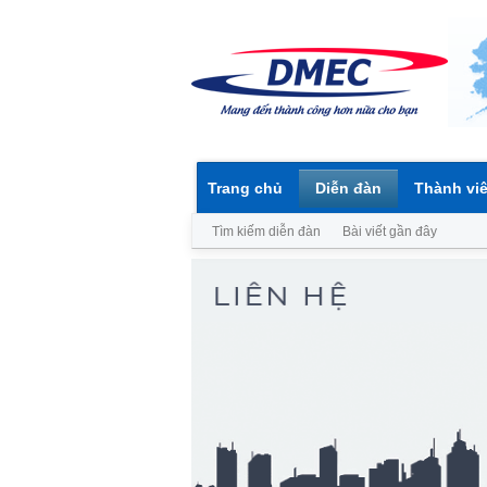
Trang chủ
Diễn đàn
Thành vi
Tìm kiếm diễn đàn
Bài viết gần đây