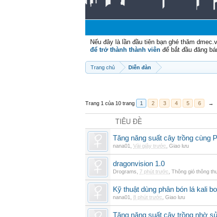
Nếu đây là lần đầu tiên bạn ghé thăm dmec.
để trở thành thành viên
để bắt đầu đăng bá
Trang chủ
Diễn đàn
Trang 1 của 10 trang
1
2
3
4
5
6
→
TIÊU ĐỀ
Tăng năng suất cây trồng cùng Ph
nana01
,
Vài giây trước
,
Giao lưu
dragonvision 1.0
Drograms
,
7 phút trước
,
Thông gió thông t
Kỹ thuật dùng phân bón lá kali b
nana01
,
8 phút trước
,
Giao lưu
Tăng năng suất cây trồng nhờ s