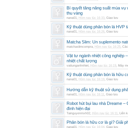
Bí quyết tăng năng suất mùa vụ 
thu vàng
nana01
,
Hôm nay lúc 16:33
,
Giao lưu
Kỹ thuật dùng phân bón lá HVP t
nana01
,
Hôm nay lúc 16:26
,
Giao lưu
Matcha Slim: Un suplemento natur
matchaslimcompra
,
Hôm nay lúc 16:25
,
Các
Vật tư ngành nhiệt công nghiệp – 
nhiệt chất lượng
vattunganhnhiet
,
Hôm nay lúc 16:19
,
Máy mó
Kỹ thuật dùng phân bón lá hữu c
nana01
,
Hôm nay lúc 16:19
,
Giao lưu
Hướng dẫn kỹ thuật sử dụng phâ
nana01
,
Hôm nay lúc 16:11
,
Giao lưu
Robot hút bụi lau nhà Dreame – G
đình hiện đại
Tainguyenmxh02
,
Hôm nay lúc 16:11
,
Liên k
Phân bón lá hữu cơ là gì? Giải 
nana01
,
Hôm nay lúc 16:04
,
Giao lưu