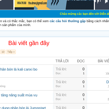
Chào mừng các bạn đến với Diễn đàn Cơ Điện - Di
vn và có thắc mắc, bạn có thể xem
các câu hỏi thường gặp
bằng cách nhấn 
n sản phẩm của mình.
Bài viết gần đây
10
Tiếp >
TRẢ LỜI
ĐỌC
BÀI VI
Trả lời:
0
ân bón lá kali canxi bo
Đọc:
1
Và
Trả lời:
0
D
hường
Đọc:
1
7
Trả lời:
0
o tăng năng suất mùa vụ
Đọc:
1
8
Trả lời:
0
ử dụng phân bón lá Jumpstart