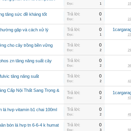
Đọc:
1
15
Trả lời:
0
ng tăng sức đề kháng tốt
Đọc:
1
22
Trả lời:
0
1cargara
o thường gặp và cách xử lý
Đọc:
1
23
Trả lời:
0
ưỡng cho cây trồng bền vững
Đọc:
2
29
Trả lời:
0
phos zn tăng năng suất cây
Đọc:
2
36
Trả lời:
0
fulvic tăng năng suất
Đọc:
2
42
âng Cấp Nội Thất Sang Trọng &
Trả lời:
0
1cargara
Đọc:
2
43
Trả lời:
0
n lá hvp vitamin b1 chai 100ml
Đọc:
2
49
Trả lời:
0
ân bón lá hvp tn 6-6-4 k humat
Đọc:
3
55