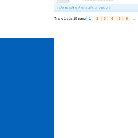
Hiển thị kết quả từ 1 đến 20 của 200
Trang 1 của 10 trang
1
2
3
4
5
6
→