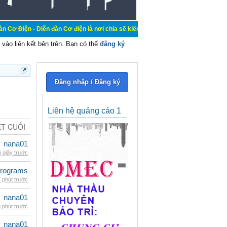
ễn đàn Cơ điện là nơi chia sẽ kiến thức kinh nghiệm trong lãnh vực cơ điện, m
vào liên kết bên trên. Bạn có thể
đăng ký
Đăng nhập / Đăng ký
Liên hệ quảng cáo 1
ẾT CUỐI
nana01
i giây trước
rograms
 phút trước
nana01
 phút trước
nana01