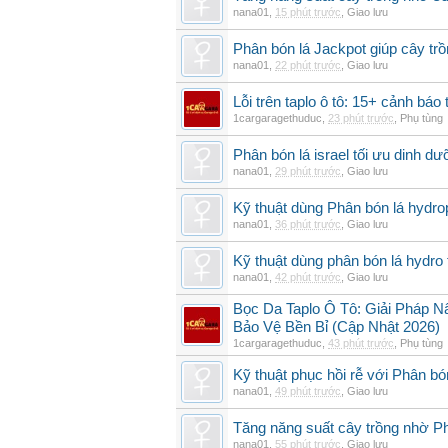
nana01
,
15 phút trước
,
Giao lưu
Phân bón lá Jackpot giúp cây trồ
nana01
,
22 phút trước
,
Giao lưu
Lỗi trên taplo ô tô: 15+ cảnh bá
1cargaragethuduc
,
23 phút trước
,
Phụ tùng
Phân bón lá israel tối ưu dinh d
nana01
,
29 phút trước
,
Giao lưu
Kỹ thuật dùng Phân bón lá hydro
nana01
,
36 phút trước
,
Giao lưu
Kỹ thuật dùng phân bón lá hydro 
nana01
,
42 phút trước
,
Giao lưu
Bọc Da Taplo Ô Tô: Giải Pháp N
Bảo Vệ Bền Bỉ (Cập Nhật 2026)
1cargaragethuduc
,
43 phút trước
,
Phụ tùng
Kỹ thuật phục hồi rễ với Phân bó
nana01
,
49 phút trước
,
Giao lưu
Tăng năng suất cây trồng nhờ Ph
nana01
,
55 phút trước
,
Giao lưu