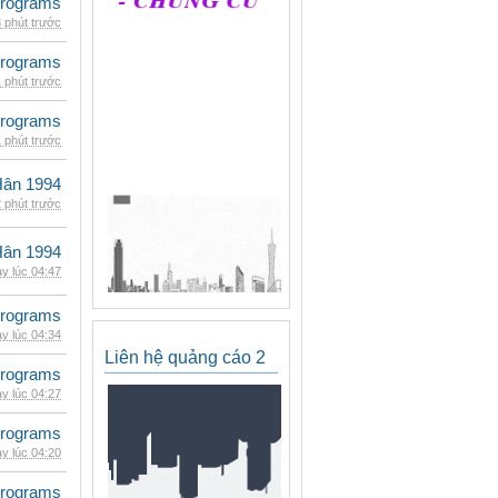
rograms
 phút trước
rograms
 phút trước
rograms
 phút trước
Hân 1994
 phút trước
Hân 1994
y lúc 04:47
rograms
y lúc 04:34
Liên hệ quảng cáo 2
rograms
y lúc 04:27
rograms
y lúc 04:20
rograms