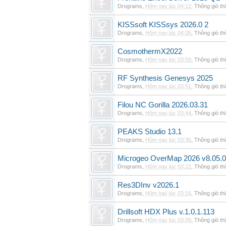
Drograms
,
Hôm nay lúc 04:12
,
Thông gió t
KISSsoft KISSsys 2026.0 2
Drograms
,
Hôm nay lúc 04:05
,
Thông gió t
CosmothermX2022
Drograms
,
Hôm nay lúc 03:59
,
Thông gió t
RF Synthesis Genesys 2025
Drograms
,
Hôm nay lúc 03:51
,
Thông gió t
Filou NC Gorilla 2026.03.31
Drograms
,
Hôm nay lúc 03:44
,
Thông gió t
PEAKS Studio 13.1
Drograms
,
Hôm nay lúc 03:36
,
Thông gió t
Microgeo OverMap 2026 v8.05.
Drograms
,
Hôm nay lúc 03:22
,
Thông gió t
Res3DInv v2026.1
Drograms
,
Hôm nay lúc 03:16
,
Thông gió t
Drillsoft HDX Plus v.1.0.1.113
Drograms
,
Hôm nay lúc 03:09
,
Thông gió t