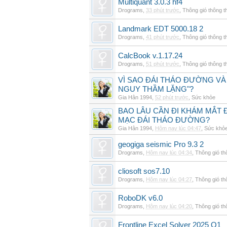
Multiquant 3.0.3 hf4
Drograms
,
33 phút trước
,
Thông gió thông 
Landmark EDT 5000.18 2
Drograms
,
41 phút trước
,
Thông gió thông 
CalcBook v.1.17.24
Drograms
,
51 phút trước
,
Thông gió thông 
VÌ SAO ĐÁI THÁO ĐƯỜNG VÀ
NGUY THẦM LẶNG"?
Gia Hân 1994
,
52 phút trước
,
Sức khỏe
BAO LÂU CẦN ĐI KHÁM MẮT 
MẠC ĐÁI THÁO ĐƯỜNG?
Gia Hân 1994
,
Hôm nay lúc 04:47
,
Sức khỏ
geogiga seismic Pro 9.3 2
Drograms
,
Hôm nay lúc 04:34
,
Thông gió t
cliosoft sos7.10
Drograms
,
Hôm nay lúc 04:27
,
Thông gió t
RoboDK v6.0
Drograms
,
Hôm nay lúc 04:20
,
Thông gió t
Frontline Excel Solver 2025 Q1