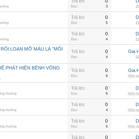
Trả lời:
0
D
thường
Đọc:
3
33
Trả lời:
0
D
thường
Đọc:
5
41
Trả lời:
0
D
thường
Đọc:
4
51
 RỐI LOẠN MỠ MÁU LÀ "MỐI
Trả lời:
0
Gia 
Đọc:
4
52
ĐỂ PHÁT HIỆN BỆNH VÕNG
Trả lời:
0
Gia 
Đọc:
6
Hôm na
e
Trả lời:
0
D
hông thường
Đọc:
8
Hôm na
Trả lời:
0
D
hông thường
Đọc:
4
Hôm na
Trả lời:
0
D
hông thường
Đọc:
6
Hôm na
Trả lời:
0
D