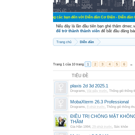
Chào mừng các bạn đến với Diễn đàn Cơ Điện - Diễn đàn Cơ điện là n
Nếu đây là lần đầu tiên bạn ghé thăm dmec.
để trở thành thành viên
để bắt đầu đăng bá
Trang chủ
Diễn đàn
Trang 1 của 10 trang
1
2
3
4
5
6
→
TIÊU ĐỀ
plaxis 2d 3d 2025.1
Drograms
,
Vài giây trước
,
Thông gió thông 
MobaXterm 26.3 Professional
Drograms
,
8 phút trước
,
Thông gió thông t
ĐIỀU TRỊ CHÓNG MẶT KHÔNG
THẦM
Gia Hân 1994
,
29 phút trước
,
Sức khỏe