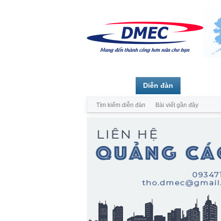
Trang chủ
Diễn đàn
Thành vi
Tìm kiếm diễn đàn
Bài viết gần đây