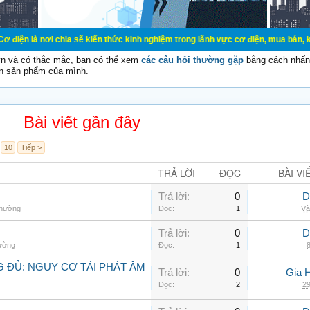
ơi chia sẽ kiến thức kinh nghiệm trong lãnh vực cơ điện, mua bán, ký gửi, cho
vn và có thắc mắc, bạn có thể xem
các câu hỏi thường gặp
bằng cách nhấn 
n sản phẩm của mình.
Bài viết gần đây
10
Tiếp >
TRẢ LỜI
ĐỌC
BÀI VI
Trả lời:
0
D
thường
Đọc:
1
Và
Trả lời:
0
D
hường
Đọc:
1
8
 ĐỦ: NGUY CƠ TÁI PHÁT ÂM
Trả lời:
0
Gia 
Đọc:
2
29