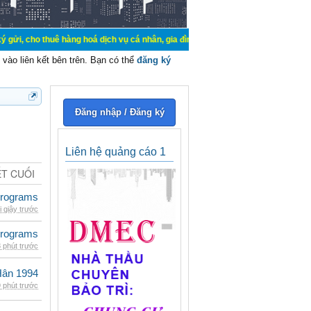
 thuê hàng hoá dịch vụ cá nhân, gia đình. Mua bán, ký gửi, cho thuê thiết bị h
vào liên kết bên trên. Bạn có thể
đăng ký
Đăng nhập / Đăng ký
Liên hệ quảng cáo 1
ẾT CUỐI
rograms
i giây trước
rograms
 phút trước
Hân 1994
 phút trước