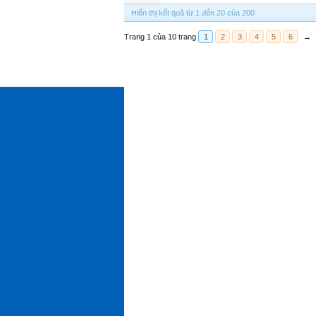
Hiển thị kết quả từ 1 đến 20 của 200
Trang 1 của 10 trang
1
2
3
4
5
6
→