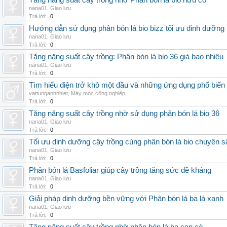
Tăng năng suất cây trồng nhờ Phân bón lá bio hữu cơ
nana01
,
Giao lưu
Trả lời:
0
Hướng dẫn sử dụng phân bón lá bio bizz tối ưu dinh dưỡng
nana01
,
Giao lưu
Trả lời:
0
Tăng năng suất cây trồng: Phân bón lá bio 36 giá bao nhiêu
nana01
,
Giao lưu
Trả lời:
0
Tìm hiểu điện trở khô một đầu và những ứng dụng phổ biến 
vattunganhnhiet
,
Máy móc công nghiệp
Trả lời:
0
Tăng năng suất cây trồng nhờ sử dụng phân bón lá bio 36
nana01
,
Giao lưu
Trả lời:
0
Tối ưu dinh dưỡng cây trồng cùng phân bón lá bio chuyên s
nana01
,
Giao lưu
Trả lời:
0
Phân bón lá Basfoliar giúp cây trồng tăng sức đề kháng
nana01
,
Giao lưu
Trả lời:
0
Giải pháp dinh dưỡng bền vững với Phân bón lá ba lá xanh
nana01
,
Giao lưu
Trả lời:
0