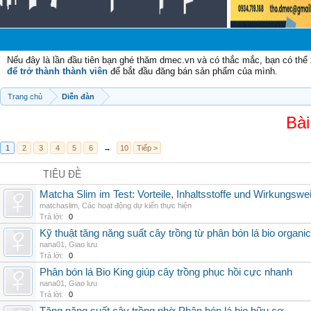
Chà
Nếu đây là lần đầu tiên bạn ghé thăm dmec.vn và có thắc mắc, bạn có th
để trở thành thành viên
để bắt đầu đăng bán sản phẩm của mình.
Trang chủ
Diễn đàn
Bài
1
2
3
4
5
6
→
10
Tiếp >
TIÊU ĐỀ
Matcha Slim im Test: Vorteile, Inhaltsstoffe und Wirkungswe
matchaslim
,
Các hoạt động dự kiến thực hiện
Trả lời:
0
Kỹ thuật tăng năng suất cây trồng từ phân bón lá bio organic
nana01
,
Giao lưu
Trả lời:
0
Phân bón lá Bio King giúp cây trồng phục hồi cực nhanh
nana01
,
Giao lưu
Trả lời:
0