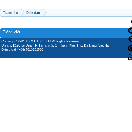
Trang chủ
Diễn đàn
Tiếng Việt
Copyright © 2013 D.M.E.C Co.,Ltd, All Rights Reserved.
Địa chỉ: K190 Lê Duẩn, P. Tân chính, Q. Thanh Khê, Thp. Đà Nẵng, Việt Nam.
Điện thoại: (+84) 5113752506