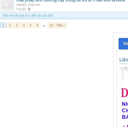
Giải pháp dinh dưỡng cây trồng tối ưu từ Phân bón lá Aura
nana01
,
Giao lưu
Trả lời:
0
Hiển thị kết quả từ 1 đến 20 của 200
1
2
3
4
5
6
→
10
Tiếp >
Đă
Liê