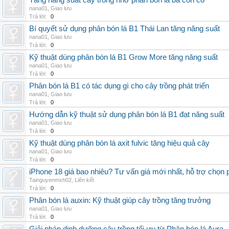
Tăng năng suất cây trồng nhờ phân bón lá ba con cò
nana01
,
Giao lưu
Trả lời:
0
Bí quyết sử dụng phân bón lá B1 Thái Lan tăng năng suất
nana01
,
Giao lưu
Trả lời:
0
Kỹ thuật dùng phân bón lá B1 Grow More tăng năng suất
nana01
,
Giao lưu
Trả lời:
0
Phân bón lá B1 có tác dụng gì cho cây trồng phát triển
nana01
,
Giao lưu
Trả lời:
0
Hướng dẫn kỹ thuật sử dụng phân bón lá B1 đạt năng suất
nana01
,
Giao lưu
Trả lời:
0
Kỹ thuật dùng phân bón lá axit fulvic tăng hiệu quả cây
nana01
,
Giao lưu
Trả lời:
0
iPhone 18 giá bao nhiêu? Tư vấn giá mới nhất, hỗ trợ chọn
Tainguyenmxh02
,
Liên kết
Trả lời:
0
Phân bón lá auxin: Kỹ thuật giúp cây trồng tăng trưởng
nana01
,
Giao lưu
Trả lời:
0