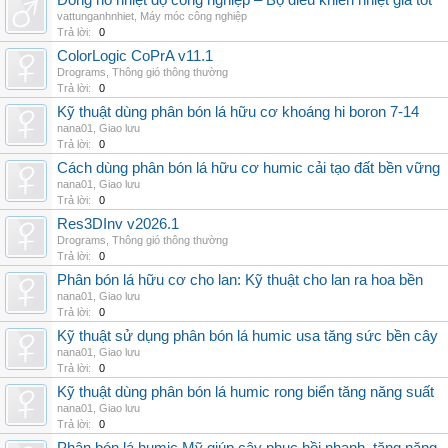
Đồng hồ nhiệt độ công nghiệp – Bộ điều khiển nhiệt giá tốt
vattunganhnhiet
,
Máy móc công nghiệp
Trả lời:
0
ColorLogic CoPrA v11.1
Drograms
,
Thông gió thông thường
Trả lời:
0
Kỹ thuật dùng phân bón lá hữu cơ khoáng hi boron 7-14
nana01
,
Giao lưu
Trả lời:
0
Cách dùng phân bón lá hữu cơ humic cải tạo đất bền vững
nana01
,
Giao lưu
Trả lời:
0
Res3DInv v2026.1
Drograms
,
Thông gió thông thường
Trả lời:
0
Phân bón lá hữu cơ cho lan: Kỹ thuật cho lan ra hoa bền
nana01
,
Giao lưu
Trả lời:
0
Kỹ thuật sử dụng phân bón lá humic usa tăng sức bền cây
nana01
,
Giao lưu
Trả lời:
0
Kỹ thuật dùng phân bón lá humic rong biển tăng năng suất
nana01
,
Giao lưu
Trả lời:
0