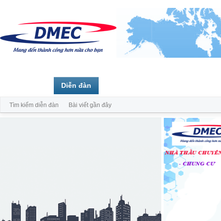
Trang chủ
Diễn đàn
Thành viên
Tìm kiếm diễn đàn
Bài viết gần đây