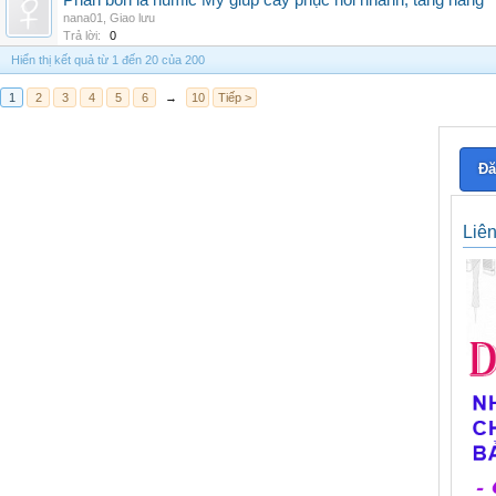
Phân bón lá humic Mỹ giúp cây phục hồi nhanh, tăng năng
nana01
,
Giao lưu
Trả lời:
0
Hiển thị kết quả từ 1 đến 20 của 200
1
2
3
4
5
6
→
10
Tiếp >
Đă
Liê