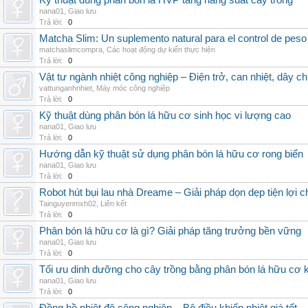
Kỹ thuật dùng phân bón lá HVP tăng năng suất cây trồng
nana01
,
Giao lưu
Trả lời:
0
Matcha Slim: Un suplemento natural para el control de peso
matchaslimcompra
,
Các hoạt động dự kiến thực hiện
Trả lời:
0
Vật tư ngành nhiệt công nghiệp – Điện trở, can nhiệt, dây ch
vattunganhnhiet
,
Máy móc công nghiệp
Trả lời:
0
Kỹ thuật dùng phân bón lá hữu cơ sinh học vi lượng cao
nana01
,
Giao lưu
Trả lời:
0
Hướng dẫn kỹ thuật sử dụng phân bón lá hữu cơ rong biển
nana01
,
Giao lưu
Trả lời:
0
Robot hút bụi lau nhà Dreame – Giải pháp dọn dẹp tiện lợi ch
Tainguyenmxh02
,
Liên kết
Trả lời:
0
Phân bón lá hữu cơ là gì? Giải pháp tăng trưởng bền vững
nana01
,
Giao lưu
Trả lời:
0
Tối ưu dinh dưỡng cho cây trồng bằng phân bón lá hữu cơ
nana01
,
Giao lưu
Trả lời:
0