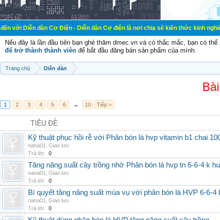
àn Cơ Điện - Diễn đàn Cơ điện là nơi chia sẽ kiến thức kinh nghiệm trong lãnh
Nếu đây là lần đầu tiên bạn ghé thăm dmec.vn và có thắc mắc, bạn có th
để trở thành thành viên
để bắt đầu đăng bán sản phẩm của mình.
Trang chủ
Diễn đàn
Bài
1
2
3
4
5
6
→
10
Tiếp >
TIÊU ĐỀ
Kỹ thuật phục hồi rễ với Phân bón lá hvp vitamin b1 chai 10
nana01
,
Giao lưu
Trả lời:
0
Tăng năng suất cây trồng nhờ Phân bón lá hvp tn 6-6-4 k h
nana01
,
Giao lưu
Trả lời:
0
Bí quyết tăng năng suất mùa vụ với phân bón lá HVP 6-6-4 
nana01
,
Giao lưu
Trả lời:
0