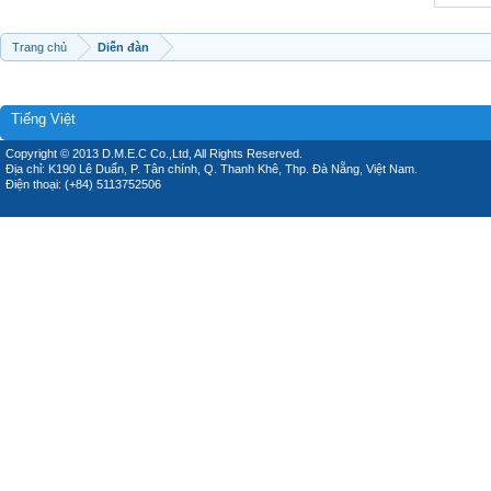
Trang chủ
Diễn đàn
Tiếng Việt
Copyright © 2013 D.M.E.C Co.,Ltd, All Rights Reserved.
Địa chỉ: K190 Lê Duẩn, P. Tân chính, Q. Thanh Khê, Thp. Đà Nẵng, Việt Nam.
Điện thoại: (+84) 5113752506