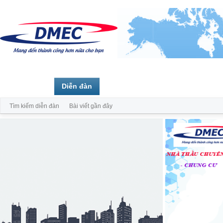
Trang chủ
Diễn đàn
Thành viên
Tìm kiếm diễn đàn
Bài viết gần đây