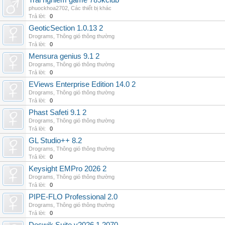
Trai nghiem game 789kclub
phuockhoa2702
,
Các thiết bị khác
Trả lời:
0
GeoticSection 1.0.13 2
Drograms
,
Thông gió thông thường
Trả lời:
0
Mensura genius 9.1 2
Drograms
,
Thông gió thông thường
Trả lời:
0
EViews Enterprise Edition 14.0 2
Drograms
,
Thông gió thông thường
Trả lời:
0
Phast Safeti 9.1 2
Drograms
,
Thông gió thông thường
Trả lời:
0
GL Studio++ 8.2
Drograms
,
Thông gió thông thường
Trả lời:
0
Keysight EMPro 2026 2
Drograms
,
Thông gió thông thường
Trả lời:
0
PIPE-FLO Professional 2.0
Drograms
,
Thông gió thông thường
Trả lời:
0