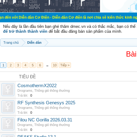
n đàn Cơ Điện - Diễn đàn Cơ điện là nơi chia sẽ kiến thức kinh nghiệm trong lã
Nếu đây là lần đầu tiên bạn ghé thăm dmec.vn và có thắc mắc, bạn có th
để trở thành thành viên
để bắt đầu đăng bán sản phẩm của mình.
Trang chủ
Diễn đàn
Bài
1
2
3
4
5
6
→
10
Tiếp >
TIÊU ĐỀ
CosmothermX2022
Drograms
,
Thông gió thông thường
Trả lời:
0
RF Synthesis Genesys 2025
Drograms
,
Thông gió thông thường
Trả lời:
0
Filou NC Gorilla 2026.03.31
Drograms
,
Thông gió thông thường
Trả lời:
0