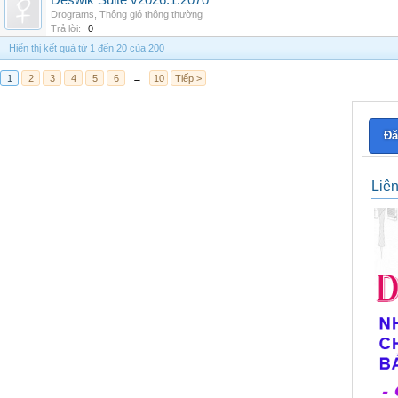
Deswik Suite v2026.1.2070
Drograms
,
Thông gió thông thường
Trả lời:
0
Hiển thị kết quả từ 1 đến 20 của 200
1
2
3
4
5
6
→
10
Tiếp >
Đă
Liê