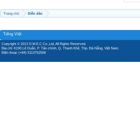
Trang chủ
Diễn đàn
Tiếng Việt
Copyright © 2013 D.M.E.C Co.,Ltd, All Rights Reserved.
Địa chỉ: K190 Lê Duẩn, P. Tân chính, Q. Thanh Khê, Thp. Đà Nẵng, Việt Nam.
Điện thoại: (+84) 5113752506