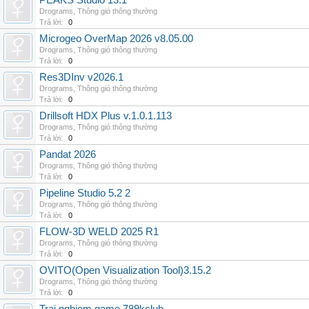
PEAKS Studio 13.1
Drograms
,
Thông gió thông thường
Trả lời:
0
Microgeo OverMap 2026 v8.05.00
Drograms
,
Thông gió thông thường
Trả lời:
0
Res3DInv v2026.1
Drograms
,
Thông gió thông thường
Trả lời:
0
Drillsoft HDX Plus v.1.0.1.113
Drograms
,
Thông gió thông thường
Trả lời:
0
Pandat 2026
Drograms
,
Thông gió thông thường
Trả lời:
0
Pipeline Studio 5.2 2
Drograms
,
Thông gió thông thường
Trả lời:
0
FLOW-3D WELD 2025 R1
Drograms
,
Thông gió thông thường
Trả lời:
0
OVITO(Open Visualization Tool)3.15.2
Drograms
,
Thông gió thông thường
Trả lời:
0