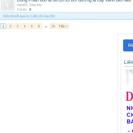
Dùng Phân bón lá 30-10-10 bm dưỡng lá cây xanh bền lâu!
nana01
,
Giao lưu
Trả lời:
0
Hiển thị kết quả từ 1 đến 20 của 200
1
2
3
4
5
6
→
10
Tiếp >
Đă
Liê