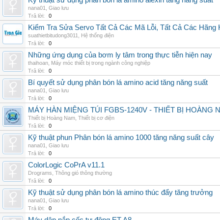
Kỹ thuật sử dụng phân bón lá amino alexin tăng năng suất
nana01
,
Giao lưu
Trả lời:
0
Kiểm Tra Sửa Servo Tất Cả Các Mã Lỗi, Tất Cả Các Hãng 
suathietbitudong3011
,
Hệ thống điện
Trả lời:
0
Những ứng dụng của bơm ly tâm trong thực tiễn hiện nay
thaihoan
,
Máy móc thiết bị trong ngành công nghiệp
Trả lời:
0
Bí quyết sử dụng phân bón lá amino acid tăng năng suất
nana01
,
Giao lưu
Trả lời:
0
MÁY HÀN MIỆNG TÚI FGBS-1240V - THIẾT BỊ HOÀNG 
Thiết bị Hoàng Nam
,
Thiết bị cơ điện
Trả lời:
0
Kỹ thuật phun Phân bón lá amino 1000 tăng năng suất cây
nana01
,
Giao lưu
Trả lời:
0
ColorLogic CoPrA v11.1
Drograms
,
Thông gió thông thường
Trả lời:
0
Kỹ thuật sử dụng phân bón lá amino thúc đẩy tăng trưởng
nana01
,
Giao lưu
Trả lời:
0