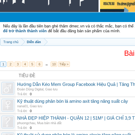
C
Nếu đây là lần đầu tiên bạn ghé thăm dmec.vn và có thắc mắc, bạn có th
để trở thành thành viên
để bắt đầu đăng bán sản phẩm của mình.
Trang chủ
Diễn đàn
Bài
1
2
3
4
5
6
→
10
Tiếp >
TIÊU ĐỀ
Hướng Dẫn Kéo Mem Group Facebook Hiệu Quả | Tăng Th
Đoàn Dũng Digital
,
Giao lưu
Trả lời:
0
Kỹ thuật dùng phân bón lá amino axit tăng năng suất cây
nana01
,
Giao lưu
Trả lời:
0
NHÀ ĐẸP HIỆP THÀNH - QUẬN 12 | 51M² | GIÁ CHỈ 3,9 
phuongchau
,
Mua bán nhà đất
Trả lời:
0