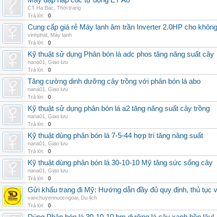
Máy dập nắp cốc tự động ET A8
CT Ha Bac
,
Thời trang
Trả lời:
0
Cung cấp giá rẻ Máy lạnh âm trần Inverter 2.0HP cho khôn
vinhphat
,
Máy lạnh
Trả lời:
0
Kỹ thuật sử dụng Phân bón lá adc phos tăng năng suất cây
nana01
,
Giao lưu
Trả lời:
0
Tăng cường dinh dưỡng cây trồng với phân bón lá abo
nana01
,
Giao lưu
Trả lời:
0
Kỹ thuật sử dụng phân bón lá a2 tăng năng suất cây trồng
nana01
,
Giao lưu
Trả lời:
0
Kỹ thuật dùng phân bón lá 7-5-44 hợp trí tăng năng suất
nana01
,
Giao lưu
Trả lời:
0
Kỹ thuật dùng phân bón lá 30-10-10 Mỹ tăng sức sống cây
nana01
,
Giao lưu
Trả lời:
0
Gửi khẩu trang đi Mỹ: Hướng dẫn đầy đủ quy định, thủ tục 
vanchuyennuocngoai
,
Du lịch
Trả lời:
0