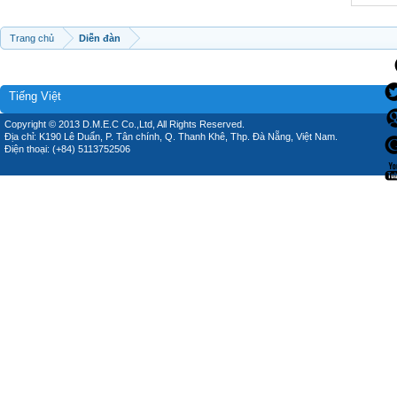
Trang chủ
Diễn đàn
Tiếng Việt
Copyright © 2013 D.M.E.C Co.,Ltd, All Rights Reserved.
Địa chỉ: K190 Lê Duẩn, P. Tân chính, Q. Thanh Khê, Thp. Đà Nẵng, Việt Nam.
Điện thoại: (+84) 5113752506