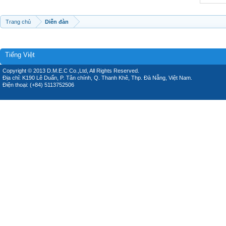
Trang chủ
Diễn đàn
Tiếng Việt
Copyright © 2013 D.M.E.C Co.,Ltd, All Rights Reserved.
Địa chỉ: K190 Lê Duẩn, P. Tân chính, Q. Thanh Khê, Thp. Đà Nẵng, Việt Nam.
Điện thoại: (+84) 5113752506