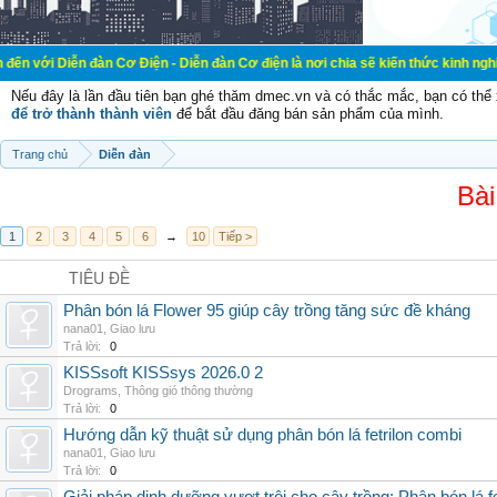
đàn Cơ Điện - Diễn đàn Cơ điện là nơi chia sẽ kiến thức kinh nghiệm trong lãn
Nếu đây là lần đầu tiên bạn ghé thăm dmec.vn và có thắc mắc, bạn có th
để trở thành thành viên
để bắt đầu đăng bán sản phẩm của mình.
Trang chủ
Diễn đàn
Bài
1
2
3
4
5
6
→
10
Tiếp >
TIÊU ĐỀ
Phân bón lá Flower 95 giúp cây trồng tăng sức đề kháng
nana01
,
Giao lưu
Trả lời:
0
KISSsoft KISSsys 2026.0 2
Drograms
,
Thông gió thông thường
Trả lời:
0
Hướng dẫn kỹ thuật sử dụng phân bón lá fetrilon combi
nana01
,
Giao lưu
Trả lời:
0