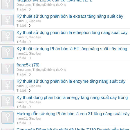
MagicDraw 2026x cameo (SysML v2) 2
Drograms
,
Thông gió thông thường
Trả lời:
0
Kỹ thuật sử dụng phân bón lá extract tăng năng suất cây
nana01
,
Giao lưu
Trả lời:
0
Kỹ thuật sử dụng phân bón lá ethephon tăng năng suất cây
nana01
,
Giao lưu
Trả lời:
0
Kỹ thuật sử dụng Phân bón lá ET tăng năng suất cây trồng
nana01
,
Giao lưu
Trả lời:
0
franc5k (76)
Drograms
,
Thông gió thông thường
Trả lời:
0
Kỹ thuật sử dụng phân bón lá enzyme tăng năng suất cây
nana01
,
Giao lưu
Trả lời:
0
Kỹ thuật dùng phân bón lá energy tăng năng suất cây trồng
nana01
,
Giao lưu
Trả lời:
0
Hướng dẫn sử dụng Phân bón lá eco 31 tăng năng suất cây
nana01
,
Giao lưu
Trả lời:
0