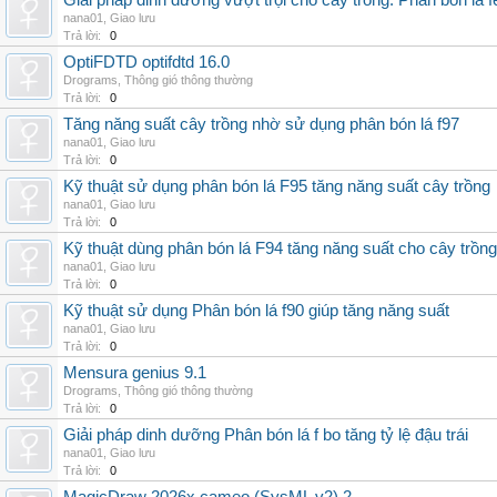
Giải pháp dinh dưỡng vượt trội cho cây trồng: Phân bón lá fe
nana01
,
Giao lưu
Trả lời:
0
OptiFDTD optifdtd 16.0
Drograms
,
Thông gió thông thường
Trả lời:
0
Tăng năng suất cây trồng nhờ sử dụng phân bón lá f97
nana01
,
Giao lưu
Trả lời:
0
Kỹ thuật sử dụng phân bón lá F95 tăng năng suất cây trồng
nana01
,
Giao lưu
Trả lời:
0
Kỹ thuật dùng phân bón lá F94 tăng năng suất cho cây trồng
nana01
,
Giao lưu
Trả lời:
0
Kỹ thuật sử dụng Phân bón lá f90 giúp tăng năng suất
nana01
,
Giao lưu
Trả lời:
0
Mensura genius 9.1
Drograms
,
Thông gió thông thường
Trả lời:
0
Giải pháp dinh dưỡng Phân bón lá f bo tăng tỷ lệ đậu trái
nana01
,
Giao lưu
Trả lời:
0