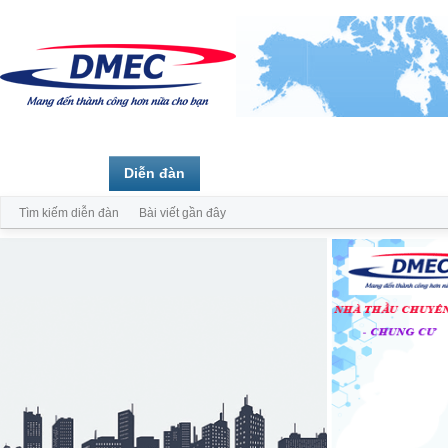
Trang chủ
Diễn đàn
Thành viên
Tìm kiếm diễn đàn
Bài viết gần đây