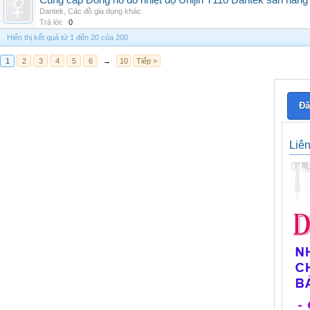
Cung cấp Đồng hồ đo nhiệt độ Unijin T110 Dantek sẵn hàng 
Dantek
,
Các đồ gia dụng khác
Trả lời:
0
Hiển thị kết quả từ 1 đến 20 của 200
1
2
3
4
5
6
→
10
Tiếp >
Đă
Liê