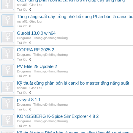
Cách dùng phân bón lá canxi hợp trí giúp cây tăng năng
nana01
,
Giao lưu
Trả lời:
0
Tăng năng suất cây trồng nhờ bổ sung Phân bón lá canxi b
nana01
,
Giao lưu
Trả lời:
0
Gurobi 13.0.0 win64
Drograms
,
Thông gió thông thường
Trả lời:
0
COPRA RF 2025 2
Drograms
,
Thông gió thông thường
Trả lời:
0
PV Elite 28 Update 2
Drograms
,
Thông gió thông thường
Trả lời:
0
Kỹ thuật dùng phân bón lá canxi bo master tăng năng suất
nana01
,
Giao lưu
Trả lời:
0
pvsyst 8.1.1
Drograms
,
Thông gió thông thường
Trả lời:
0
KONGSBERG K-Spice SimExplorer 4.8 2
Drograms
,
Thông gió thông thường
Trả lời:
0