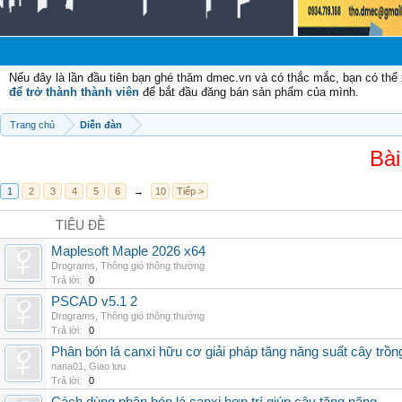
Nếu đây là lần đầu tiên bạn ghé thăm dmec.vn và có thắc mắc, bạn có th
để trở thành thành viên
để bắt đầu đăng bán sản phẩm của mình.
Trang chủ
Diễn đàn
Bài
1
2
3
4
5
6
→
10
Tiếp >
TIÊU ĐỀ
Maplesoft Maple 2026 x64
Drograms
,
Thông gió thông thường
Trả lời:
0
PSCAD v5.1 2
Drograms
,
Thông gió thông thường
Trả lời:
0
Phân bón lá canxi hữu cơ giải pháp tăng năng suất cây trồn
nana01
,
Giao lưu
Trả lời:
0