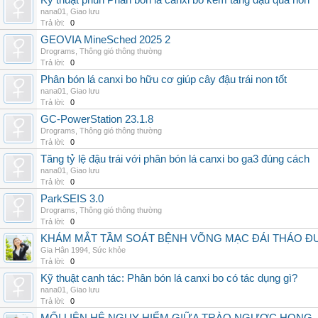
Kỹ thuật phun Phân bón lá canxi bo kẽm tăng đậu quả non
nana01
,
Giao lưu
Trả lời:
0
GEOVIA MineSched 2025 2
Drograms
,
Thông gió thông thường
Trả lời:
0
Phân bón lá canxi bo hữu cơ giúp cây đậu trái non tốt
nana01
,
Giao lưu
Trả lời:
0
GC-PowerStation 23.1.8
Drograms
,
Thông gió thông thường
Trả lời:
0
Tăng tỷ lệ đậu trái với phân bón lá canxi bo ga3 đúng cách
nana01
,
Giao lưu
Trả lời:
0
ParkSEIS 3.0
Drograms
,
Thông gió thông thường
Trả lời:
0
KHÁM MẮT TẦM SOÁT BỆNH VÕNG MẠC ĐÁI THÁO ĐƯ
Gia Hân 1994
,
Sức khỏe
Trả lời:
0
Kỹ thuật canh tác: Phân bón lá canxi bo có tác dụng gì?
nana01
,
Giao lưu
Trả lời:
0