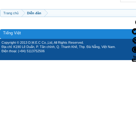
Trang chủ
Diễn đàn
Tiếng Việt
Copyright © 2013 D.M.E.C Co.,Ltd, All Rights Reserved.
Địa chỉ: K190 Lê Duẩn, P. Tân chính, Q. Thanh Khê, Thp. Đà Nẵng, Việt Nam.
Điện thoại: (+84) 5113752506