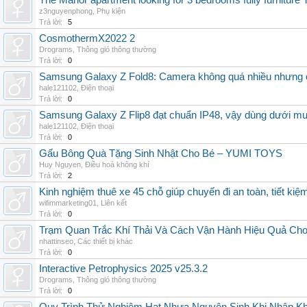
The Manor apartment looking for 3 bedrooms fully furnitur
z3nguyenphong
,
Phụ kiện
Trả lời:
5
CosmothermX2022 2
Drograms
,
Thông gió thông thường
Trả lời:
0
Samsung Galaxy Z Fold8: Camera không quá nhiều nhưng 
hale121102
,
Điện thoại
Trả lời:
0
Samsung Galaxy Z Flip8 đạt chuẩn IP48, vậy dùng dưới m
hale121102
,
Điện thoại
Trả lời:
0
Gấu Bông Quà Tặng Sinh Nhật Cho Bé – YUMI TOYS
Huy Nguyen
,
Điều hoà không khí
Trả lời:
2
Kinh nghiệm thuê xe 45 chỗ giúp chuyến đi an toàn, tiết kiệ
wifimmarketing01
,
Liên kết
Trả lời:
0
Trạm Quan Trắc Khí Thải Và Cách Vận Hành Hiệu Quả Ch
nhattinseo
,
Các thiết bị khác
Trả lời:
0
Interactive Petrophysics 2025 v25.3.2
Drograms
,
Thông gió thông thường
Trả lời:
0