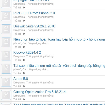
Keysight EMPro 2026 2
Drograms
,
Thông gió thông thường
Trả lời:
0
PIPE-FLO Professional 2.0
Drograms
,
Thông gió thông thường
Trả lời:
0
Deswik Suite v2026.1.2070
Drograms
,
Thông gió thông thường
Trả lời:
0
Nên chọn bếp từ hoàn toàn hay bếp hỗn hợp từ - hồng ngoại 
pthao6
,
Các đồ gia dụng khác
Trả lời:
0
Klocwork2024.4 2
Drograms
,
Thông gió thông thường
Trả lời:
0
Tại sao nhiều chị em mê nấu ăn vẫn thích dùng bếp hồng n
pthao6
,
Các đồ gia dụng khác
Trả lời:
0
Aztec 5.0
Drograms
,
Thông gió thông thường
Trả lời:
0
Cutting Optimization Pro 5.18.21.4
Drograms
,
Thông gió thông thường
Trả lời:
0