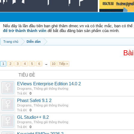
Nếu đây là lần đầu tiên bạn ghé thăm dmec.vn và có thắc mắc, bạn có th
để trở thành thành viên
để bắt đầu đăng bán sản phẩm của mình.
Trang chủ
Diễn đàn
Bài
1
2
3
4
5
6
→
10
Tiếp >
TIÊU ĐỀ
EViews Enterprise Edition 14.0 2
Drograms
,
Thông gió thông thường
Trả lời:
0
Phast Safeti 9.1 2
Drograms
,
Thông gió thông thường
Trả lời:
0
GL Studio++ 8.2
Drograms
,
Thông gió thông thường
Trả lời:
0