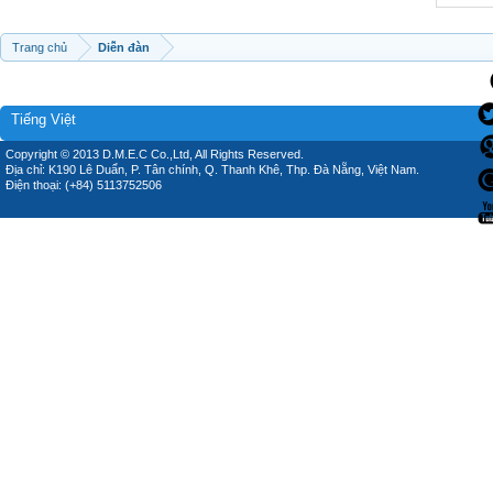
Trang chủ
Diễn đàn
Tiếng Việt
Copyright © 2013 D.M.E.C Co.,Ltd, All Rights Reserved.
Địa chỉ: K190 Lê Duẩn, P. Tân chính, Q. Thanh Khê, Thp. Đà Nẵng, Việt Nam.
Điện thoại: (+84) 5113752506