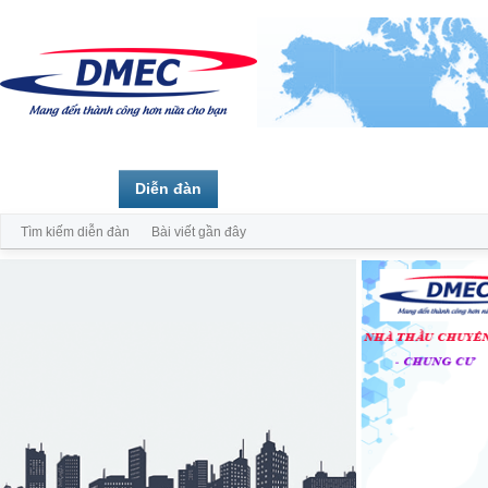
Trang chủ
Diễn đàn
Thành viên
Tìm kiếm diễn đàn
Bài viết gần đây