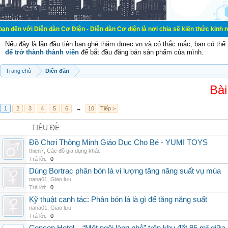
ễn đàn Cơ Điện - Diễn đàn Cơ điện là nơi chia sẽ kiến thức kinh nghiệm trong 
Nếu đây là lần đầu tiên bạn ghé thăm dmec.vn và có thắc mắc, bạn có th
để trở thành thành viên
để bắt đầu đăng bán sản phẩm của mình.
Trang chủ
Diễn đàn
Bài
1
2
3
4
5
6
→
10
Tiếp >
TIÊU ĐỀ
Đồ Chơi Thông Minh Giáo Dục Cho Bé - YUMI TOYS
thien7
,
Các đồ gia dụng khác
Trả lời:
0
Dùng Bortrac phân bón lá vi lượng tăng năng suất vụ mùa
nana01
,
Giao lưu
Trả lời:
0
Kỹ thuật canh tác: Phân bón lá là gì để tăng năng suất
nana01
,
Giao lưu
Trả lời:
0