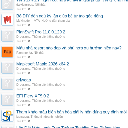
Tại sao vách ngăn kết hợp kệ tivi là giải pháp “vàng” cho nh
daivietgroup
,
Nội thất
Trả lời:
0
Bộ DIY đèn ngủ kỳ lân giúp bé tự tạo góc riêng
Mykingdom_VTA
,
Hướng dẫn tham gia
Trả lời:
0
PlanSwift Pro 11.0.0.129 2
Drograms
,
Thông gió thông thường
Trả lời:
0
Mẫu nhà resort nào đẹp và phù hợp xu hướng hiện nay?
FamInterior
,
Nội thất
Trả lời:
0
Maplesoft Maple 2026 x64 2
Drograms
,
Thông gió thông thường
Trả lời:
0
grlweap
Drograms
,
Thông gió thông thường
Trả lời:
0
EFI Fiery XF9.0 2
Drograms
,
Thông gió thông thường
Trả lời:
0
Tham khảo mẫu biên bản hòa giải ly hôn đúng quy định mới
luatsuspt
,
Thông tin doanh nghiệp
Trả lời:
0