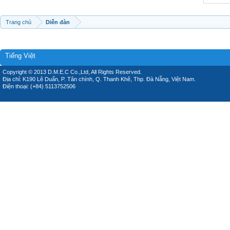
Trang chủ
Diễn đàn
Tiếng Việt
Copyright © 2013 D.M.E.C Co.,Ltd, All Rights Reserved.
Địa chỉ: K190 Lê Duẩn, P. Tân chính, Q. Thanh Khê, Thp. Đà Nẵng, Việt Nam.
Điện thoại: (+84) 5113752506