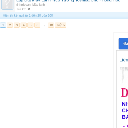
Lắp Đặt Máy Lạnh Treo Tường Toshiba Cho Phòng Học
tinhtrieuan
,
Máy lạnh
Trả lời:
0
Hiển thị kết quả từ 1 đến 20 của 200
1
2
3
4
5
6
→
10
Tiếp >
Đă
Liê