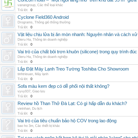
Concon Hotel – “Một ngôi làng nhỏ” trên khu đất 95 m² giữa
vanangroup
,
Các thể loại khác
Trả lời:
0
Cyclone Field360 Android
Drograms
,
Thông gió thông thường
Trả lời:
0
Vật liệu chịu lửa bị ăn mòn nhanh: Nguyên nhân và cách xử 
Dieru Ha
,
Thông tin doanh nghiệp
Trả lời:
0
Vai trò của chất bôi trơn khuôn (silicone) trong quy trình đ
Dieru Ha
,
Thông tin doanh nghiệp
Trả lời:
0
Lắp Đặt Máy Lạnh Treo Tường Toshiba Cho Showroom
tinhtrieuan
,
Máy lạnh
Trả lời:
0
Sofa màu kem đẹp có dễ phối nội thất không?
vyvy937
,
Giao lưu
Trả lời:
0
Review hồ Than Thở Đà Lạt: Có gì hấp dẫn du khách?
vietnhan
,
Du lịch
Trả lời:
0
Vai trò của tiêu chuẩn bảo hộ COV trong lao động
bao ho 3m
,
Các thiết bị khác
Trả lời:
0